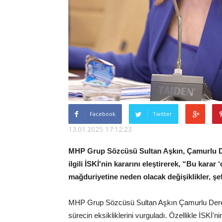
Facebook
Twitter
13.01.2025 17:12:23
MHP Grup Sözcüsü Sultan Aşkın, Çamurlu Dere
ilgili İSKİ'nin kararını eleştirerek, “Bu karar
mağduriyetine neden olacak değişiklikler, şeff
MHP Grup Sözcüsü Sultan Aşkın Çamurlu Dere'nin 
sürecin eksikliklerini vurguladı. Özellikle İSKİ'