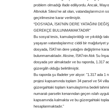
problem olmadığı ifade ediliyordu. Ancak, Mayıs 
Altınoluk Sitesi'ne ait olan, vatandaşlarımızın so
geçirilmesine karar verilmiştir.
“DOSYADA, İSKİ'NİN DERE YATAĞINI DEĞİ
GEREKÇE BULUNMAMAKTADIR”
Bu sosyal tesis, kamulaştırıldığı ve yıkıldığı 
yaşayan vatandaşlarımız ciddi bir mağduriyet yaş
dosyada, İSKİ'nin dere yatağını değiştirme karar
bulunmamaktadır. Aksine, İSKİ'nin Atık Su İnşa
dosyada yer almaktadır ve bu raporda, 1.317 a
güzergâh olduğu belirtilmiştir.
Bu raporda şu ifadeler yer alıyor: "1.317 ada 1 
projesi kapsamında toplam 34 parsel ve 54 vil
güzergahtaki toplam kamulaştırma bedeli tahmin
numaralı parselin kenarından geçen ıslah uygul
kapsamında kalmakta ve bu güzergahtaki topla
hesaplanmaktadır."