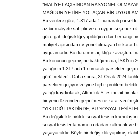
“MALİYET AÇISINDAN RASYONEL OLMAYA
MAĞDURİYETİNE YOL AÇAN BİR UYGULAM
Bu verilere göre, 1.317 ada 1 numaralı parseld
az bir maliyete sahiptir ve en uygun seçenek o
güzergâh değişikliği yapıldığına dair herhangi 
maliyet açısından rasyonel olmayan bir karar h
uygulamadır. Bu durumun açıklığa kavuşturulm
Bu konunun geçmişine baktığımızda, İSKİ'nin 201
yatağının 1.317 ada 1 numaralı parselden geçm
görülmektedir. Daha sonra, 31 Ocak 2024 tarihli
parselden geçiyor ve yine hiçbir problem belirti
yatağı kaydırılarak, Altınoluk Sitesi'ne ait bir a
bir yerin üzerinden geçirilmesine karar verilmişti
“YIKILDIĞI TAKDİRDE, BU SOSYAL TESİ
Bu değişiklikle birlikte sosyal tesisin kamulaştı
sosyal tesisler tamamen ortadan kalkacak ve b
yaşayacaktır. Böyle bir değişiklik yapılmış olabi