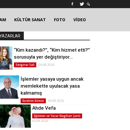
ŞAM
KÜLTÜR SANAT
FOTO
VİDEO
YAZARLAR
“Kim kazandı?”, “Kim hizmet etti?”
sorusuyla yer değiştiriyor…
06.08.2026
Sevginar Sali
İşlemler yasaya uygun ancak
memlekette uyulacak yasa
kalmamış
06.08.2026
İbrahim Kömür
Ahde Vefa
Eğitmen ve Yazar Nagihan Şanlı
05.08.2026