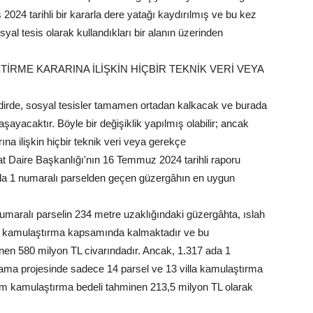
2024 tarihli bir kararla dere yatağı kaydırılmış ve bu kez
syal tesis olarak kullandıkları bir alanın üzerinden
ŞTİRME KARARINA İLİŞKİN HİÇBİR TEKNİK VERİ VEYA
takdirde, sosyal tesisler tamamen ortadan kalkacak ve burada
ayacaktır. Böyle bir değişiklik yapılmış olabilir; ancak
ına ilişkin hiçbir teknik veri veya gerekçe
at Daire Başkanlığı'nın 16 Temmuz 2024 tarihli raporu
da 1 numaralı parselden geçen güzergâhın en uygun
numaralı parselin 234 metre uzaklığındaki güzergâhta, ıslah
la kamulaştırma kapsamında kalmaktadır ve bu
en 580 milyon TL civarındadır. Ancak, 1.317 ada 1
ama projesinde sadece 14 parsel ve 13 villa kamulaştırma
m kamulaştırma bedeli tahminen 213,5 milyon TL olarak