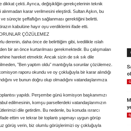
dikkat çekti. Ayrıca, değişikliğin gerekçelerinin teknik
 alınmadan karar verilmesini eleştirdi. Sultan Aşkın, bu
süreçte şeffaflığın sağlanması gerektiğini belirtti.
irazın kabulüne hayır oyu verdiklerini ifade etti.
 SORUNLAR ÇÖZÜLEMEZ
 derenin, daha önce de belirttiğim gibi, ivedilikle ıslah
nden bir an önce kurtarılması gerekmektedir. Bu çalışmaları
hine hareket etmektir. Ancak sizin de sık sık dile
t edilmeden, "Ben yaptım oldu" mantığıyla sorunlar çözülemez.
S
komisyon raporu okundu ve oy çokluğuyla bir karar alındığı
ol
ındığını ve bunun doğru olup olmadığını vatandaşlarımıza
G
oplantısı yapıldı. Perşembe günü komisyon başkanımızı
M
n kabul edilmesinin, komşu parsellerdeki vatandaşlarımızın
y
lerimizi dile getirdim. Bu nedenle, bu konuda ısrarcı
E
fade ettim ve tekrar bir toplantı yapmayı uygun görüp
z görüş verin, biz olumlu görüşlerimizi oy çokluğuyla