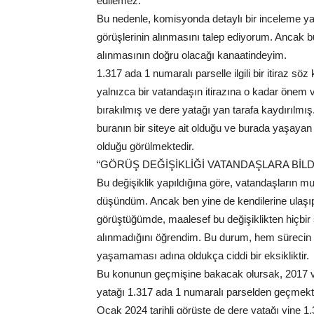
edilemez.
Bu nedenle, komisyonda detaylı bir inceleme yap
görüşlerinin alınmasını talep ediyorum. Ancak 
alınmasının doğru olacağı kanaatindeyim.
1.317 ada 1 numaralı parselle ilgili bir itiraz s
yalnızca bir vatandaşın itirazına o kadar önem v
bırakılmış ve dere yatağı yan tarafa kaydırılmış
buranın bir siteye ait olduğu ve burada yaşayan 
olduğu görülmektedir.
“GÖRÜŞ DEĞİŞİKLİĞİ VATANDAŞLARA BİLD
Bu değişiklik yapıldığına göre, vatandaşların mu
düşündüm. Ancak ben yine de kendilerine ulaşı
görüştüğümde, maalesef bu değişiklikten hiçbir 
alınmadığını öğrendim. Bu durum, hem sürecin 
yaşamaması adına oldukça ciddi bir eksikliktir.
Bu konunun geçmişine bakacak olursak, 2017 ve 
yatağı 1.317 ada 1 numaralı parselden geçmektey
Ocak 2024 tarihli görüşte de dere yatağı yine 1