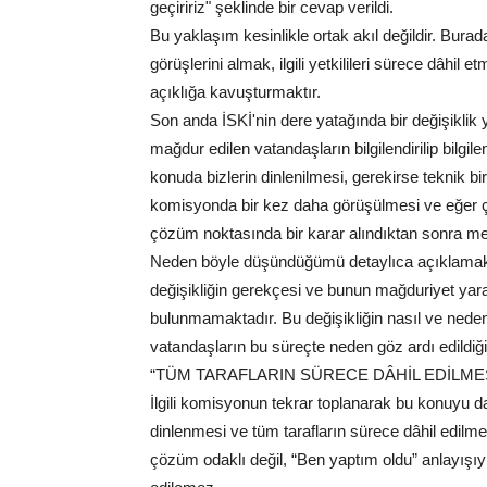
geçiririz" şeklinde bir cevap verildi.
Bu yaklaşım kesinlikle ortak akıl değildir. Bur
görüşlerini almak, ilgili yetkilileri sürece dâhil 
açıklığa kavuşturmaktır.
Son anda İSKİ'nin dere yatağında bir değişiklik
mağdur edilen vatandaşların bilgilendirilip bilgil
konuda bizlerin dinlenilmesi, gerekirse teknik b
komisyonda bir kez daha görüşülmesi ve eğer
çözüm noktasında bir karar alındıktan sonra mec
Neden böyle düşündüğümü detaylıca açıklamak i
değişikliğin gerekçesi ve bunun mağduriyet yarat
bulunmamaktadır. Bu değişikliğin nasıl ve neden gerç
vatandaşların bu süreçte neden göz ardı edildiği
“TÜM TARAFLARIN SÜRECE DÂHİL EDİLME
İlgili komisyonun tekrar toplanarak bu konuyu 
dinlenmesi ve tüm tarafların sürece dâhil edil
çözüm odaklı değil, “Ben yaptım oldu” anlayışıyl