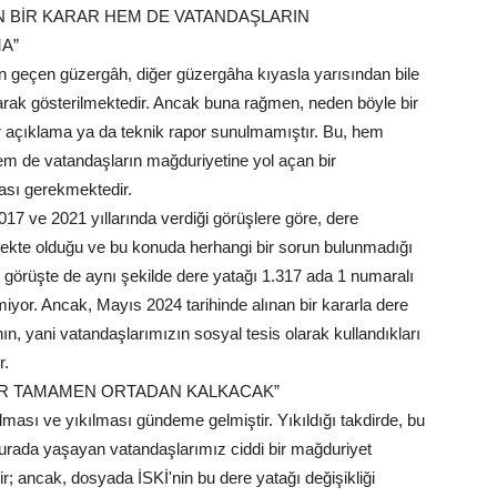
N BİR KARAR HEM DE VATANDAŞLARIN
A”
en geçen güzergâh, diğer güzergâha kıyasla yarısından bile
larak gösterilmektedir. Ancak buna rağmen, neden böyle bir
bir açıklama ya da teknik rapor sunulmamıştır. Bu, hem
em de vatandaşların mağduriyetine yol açan bir
ası gerekmektedir.
7 ve 2021 yıllarında verdiği görüşlere göre, dere
ekte olduğu ve bu konuda herhangi bir sorun bulunmadığı
 görüşte de aynı şekilde dere yatağı 1.317 ada 1 numaralı
lmiyor. Ancak, Mayıs 2024 tarihinde alınan bir kararla dere
lanın, yani vatandaşlarımızın sosyal tesis olarak kullandıkları
r.
SLER TAMAMEN ORTADAN KALKACAK”
rılması ve yıkılması gündeme gelmiştir. Yıkıldığı takdirde, bu
urada yaşayan vatandaşlarımız ciddi bir mağduriyet
lir; ancak, dosyada İSKİ'nin bu dere yatağı değişikliği