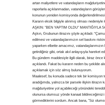
artan maliyetlere ve vatandaşların mağduriyetine 
raporlarla açıklanmadan, vatandaşların görüşleri
konunun yeniden komisyonda değerlendirilmesi ve 
Kararın eksik bilgiyle alınmış olması nedeniyle it
AŞKIN: "BEN YAPTIM OLDU" MANTIĞIYLA
Aşkın, Grubunun itirazını şöyle açıkladı: “Çamurlu
edilmesi ve vatandaşlarımızın sel baskını riski
yaparken elbette amacımız, vatandaşlarımızın le
getirdiğiniz gibi, ortak akıl anlayışıyla hareke
Bu gündem maddesiyle ilgili olarak, biraz önce 
açıklandı. Fakat bu kararın neden bu şekilde al
açıklamak için söz almış bulunuyorum.
Maalesef, bu konuda sadece tek bir komisyon t
aradığımda, yalnızca bir parsele ilişkin itirazı
mağduriyetine yol açabileceği yönündeki tereddüt
olunursa olumsuz yönde kanaat bildireceğimizi i
görmediklerini sordum. Ancak bana, "Siz olumsu