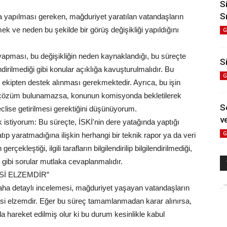
S
S
ada yapılması gereken, mağduriyet yaratılan vatandaşların
etmek ve neden bu şekilde bir görüş değişikliği yapıldığını
G
 yapması, bu değişikliğin neden kaynaklandığı, bu süreçte
Si
endirilmediği gibi konular açıklığa kavuşturulmalıdır. Bu
G
ir ekipten destek alınması gerekmektedir. Ayrıca, bu işin
 çözüm bulunamazsa, konunun komisyonda bekletilerek
S
lise getirilmesi gerektiğini düşünüyorum.
ve
stiyorum: Bu süreçte, İSKİ'nin dere yatağında yaptığı
G
ıp yaratmadığına ilişkin herhangi bir teknik rapor ya da veri
ekleştiği, ilgili tarafların bilgilendirilip bilgilendirilmediği,
 gibi sorular mutlaka cevaplanmalıdır.
Sİ ELZEMDİR”
daha detaylı incelemesi, mağduriyet yaşayan vatandaşların
mesi elzemdir. Eğer bu süreç tamamlanmadan karar alınırsa,
a hareket edilmiş olur ki bu durum kesinlikle kabul