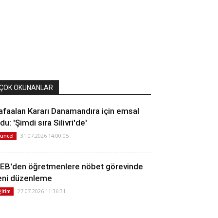
ÇOK OKUNANLAR
afaalan Kararı Danamandıra için emsal
du: 'Şimdi sıra Silivri'de'
31.07.2026 14:00:05
üncel
EB'den öğretmenlere nöbet görevinde
eni düzenleme
27.07.2026 11:36:31
ğitim