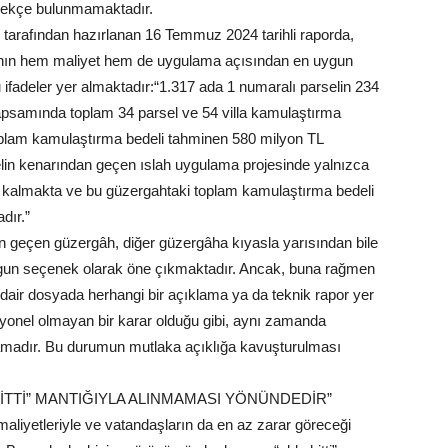
gerekçe bulunmamaktadır.
ı tarafından hazırlanan 16 Temmuz 2024 tarihli raporda,
âhın hem maliyet hem de uygulama açısından en uygun
 ifadeler yer almaktadır:“1.317 ada 1 numaralı parselin 234
kapsamında toplam 34 parsel ve 54 villa kamulaştırma
plam kamulaştırma bedeli tahminen 580 milyon TL
elin kenarından geçen ıslah uygulama projesinde yalnızca
 kalmakta ve bu güzergahtaki toplam kamulaştırma bedeli
dır.”
en geçen güzergâh, diğer güzergâha kıyasla yarısından bile
uygun seçenek olarak öne çıkmaktadır. Ancak, buna rağmen
 dair dosyada herhangi bir açıklama ya da teknik rapor yer
yonel olmayan bir karar olduğu gibi, aynı zamanda
lamadır. Bu durumun mutlaka açıklığa kavuşturulması
İTTİ” MANTIĞIYLA ALINMAMASI YÖNÜNDEDİR”
aliyetleriyle ve vatandaşların da en az zarar göreceği