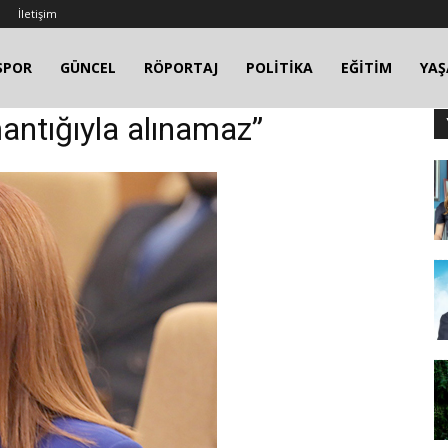
İletişim
SPOR
GÜNCEL
RÖPORTAJ
POLİTİKA
EĞİTİM
YA
mantığıyla alınamaz”