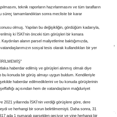
ılmasını, teknik raporların hazırlanmasını ve tüm tarafların
bu süreç tamamlandıktan sonra mecliste bir karar
öz konusu olmuş. Yapılan bu değişikliğin, gördüğüm kadarıyla,
erilmiş ki İSKİ'nin önceki tüm görüşleri bir kenara
. Kaydırılan alanın parsel maliyetlerine baktığımızda,
vatandaşlarımızın sosyal tesis olarak kullandıkları bir yer
İRİLMEMİŞ”
tlaka haberdar edilmiş ve görüşleri alınmış olmalı diye
p bu konuda bir görüş almayı uygun buldum. Kendileriyle
şekilde haberdar edilmediklerini ve bu konuda görüşlerinin
şeffaflığı açısından hem de vatandaşların mağduriyet
2021 yıllarında İSKİ'nin verdiği görüşlere göre, dere
di ve herhangi bir sorun belirtilmemişti. Daha sonra, 31
.317 ada 1 numaralı parselden geçiyor ve yine herhangi bir