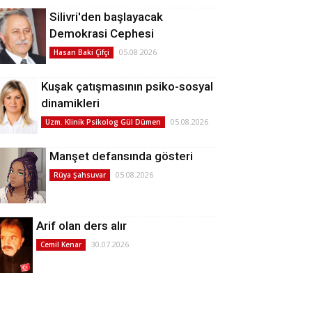
Silivri'den başlayacak
Demokrasi Cephesi
05.08.2026
Hasan Baki Çifçi
Kuşak çatışmasının psiko-sosyal
dinamikleri
05.08.2026
Uzm. Klinik Psikolog Gül Dümen
Manşet defansında gösteri
05.08.2026
Rüya Şahsuvar
Arif olan ders alır
30.07.2026
Cemil Kenar