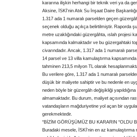
kararına ilişkin herhangi bir teknik veri ya da 
Aksine, İSKİ'nin Atık Su İnşaat Daire Başkanlığ
1.317 ada 1 numaralı parselden geçen güzerg
seçenek olduğu açıkça belirtilmiştir. Raporda şu
metre uzaklığındaki güzergâhta, ıslah projesi 
kapsamında kalmaktadır ve bu güzergahtaki to
civarındadır. Ancak, 1.317 ada 1 numaralı pars
14 parsel ve 13 villa kamulaştırma kapsamında
tahminen 213,5 milyon TL olarak hesaplanmakta
Bu verilere göre, 1.317 ada 1 numaralı parseld
düşük bir maliyete sahiptir ve bu nedenle en 
neden böyle bir güzergâh değişikliği yapıldığına
almamaktadır. Bu durum, maliyet açısından ras
vatandaşların mağduriyetine yol açan bir uygu
gerekmektedir.
“BİZİM GÖRÜŞÜMÜZ BU KARARIN “OLDU B
Buradaki mesele, İSKİ'nin en az kamulaştırma m