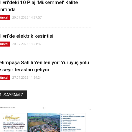
ilivri'deki 10 Plaj 'Mükemmel' Kalite
ınıfında
20.07.2026 14:37:57
üncel
livri'de elektrik kesintisi
20.07.2026 13:21:32
üncel
elimpaşa Sahili Yenileniyor: Yürüyüş yolu
 seyir terasları geliyor
27.07.2026 11:54:24
üncel
1. SAYFAMIZ