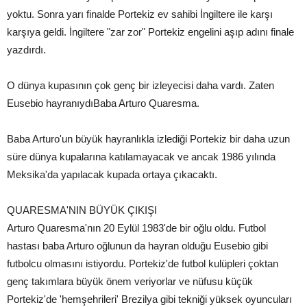
yoktu. Sonra yarı finalde Portekiz ev sahibi İngiltere ile karşı
karşıya geldi. İngiltere "zar zor" Portekiz engelini aşıp adını finale
yazdırdı.
O dünya kupasının çok genç bir izleyecisi daha vardı. Zaten
Eusebio hayranıydıBaba Arturo Quaresma.
Baba Arturo'un büyük hayranlıkla izlediği Portekiz bir daha uzun
süre dünya kupalarına katılamayacak ve ancak 1986 yılında
Meksika'da yapılacak kupada ortaya çıkacaktı.
QUARESMA'NIN BÜYÜK ÇIKIŞI
Arturo Quaresma'nın 20 Eylül 1983'de bir oğlu oldu. Futbol
hastası baba Arturo oğlunun da hayran olduğu Eusebio gibi
futbolcu olmasını istiyordu. Portekiz'de futbol kulüpleri çoktan
genç takımlara büyük önem veriyorlar ve nüfusu küçük
Portekiz'de 'hemşehrileri' Brezilya gibi tekniği yüksek oyuncuları