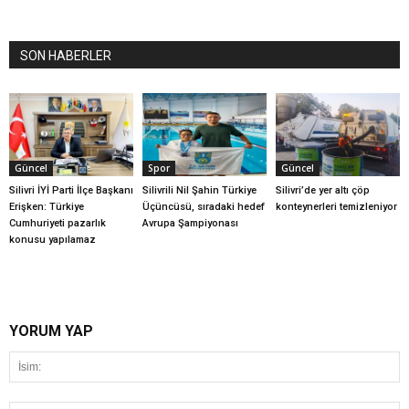
SON HABERLER
Güncel
Spor
Güncel
Silivri İYİ Parti İlçe Başkanı
Silivrili Nil Şahin Türkiye
Silivri’de yer altı çöp
Erişken: Türkiye
Üçüncüsü, sıradaki hedef
konteynerleri temizleniyor
Cumhuriyeti pazarlık
Avrupa Şampiyonası
konusu yapılamaz
YORUM YAP