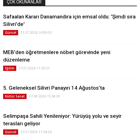
ÇOK OKUNANLAR
Safaalan Kararı Danamandıra için emsal oldu: 'Şimdi sıra
Silivri'de'
31.07.2026 14:00:05
Güncel
MEB'den öğretmenlere nöbet görevinde yeni
düzenleme
27.07.2026 11:36:31
Eğitim
5. Geleneksel Silivri Panayırı 14 Ağustos’ta
07.08.2026 15:58:39
Kültür Sanat
Selimpaşa Sahili Yenileniyor: Yürüyüş yolu ve seyir
terasları geliyor
27.07.2026 11:54:24
Güncel