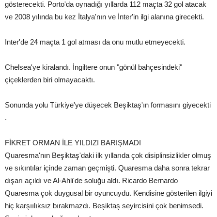
gösterecekti. Porto'da oynadığı yıllarda 112 maçta 32 gol atacak
ve 2008 yılında bu kez İtalya'nın ve İnter'in ilgi alanına girecekti.
Inter'de 24 maçta 1 gol atması da onu mutlu etmeyecekti.
Chelsea'ye kiralandı. İngiltere onun "gönül bahçesindeki"
çiçeklerden biri olmayacaktı.
Sonunda yolu Türkiye'ye düşecek Beşiktaş'ın formasını giyecekti
.
FİKRET ORMAN İLE YILDIZI BARIŞMADI
Quaresma'nın Beşiktaş'daki ilk yıllarıda çok disiplinsizlikler olmuş
ve sıkıntılar içinde zaman geçmişti. Quaresma daha sonra tekrar
dışarı açıldı ve Al-Ahli'de soluğu aldı. Ricardo Bernardo
Quaresma çok duygusal bir oyuncuydu. Kendisine gösterilen ilgiyi
hiç karşıılıksız bırakmazdı. Beşiktaş seyircisini çok benimsedi.