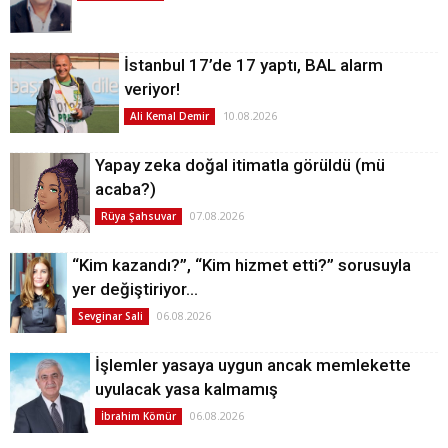
İstanbul 17’de 17 yaptı, BAL alarm
veriyor!
10.08.2026
Ali Kemal Demir
Yapay zeka doğal itimatla görüldü (mü
acaba?)
07.08.2026
Rüya Şahsuvar
“Kim kazandı?”, “Kim hizmet etti?” sorusuyla
yer değiştiriyor…
06.08.2026
Sevginar Sali
İşlemler yasaya uygun ancak memlekette
uyulacak yasa kalmamış
06.08.2026
İbrahim Kömür