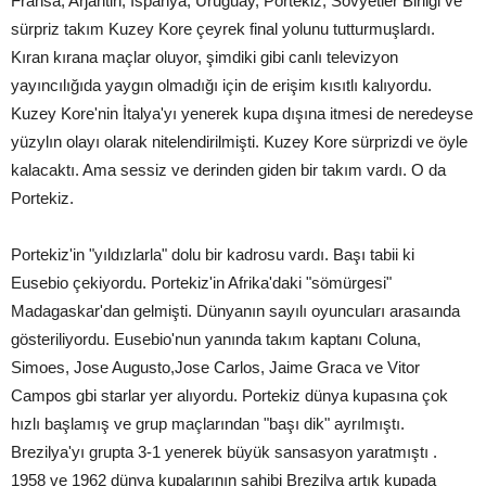
Fransa, Arjantin, İspanya, Uruguay, Portekiz, Sovyetler Birliği ve
sürpriz takım Kuzey Kore çeyrek final yolunu tutturmuşlardı.
Kıran kırana maçlar oluyor, şimdiki gibi canlı televizyon
yayıncılığıda yaygın olmadığı için de erişim kısıtlı kalıyordu.
Kuzey Kore'nin İtalya'yı yenerek kupa dışına itmesi de neredeyse
yüzylın olayı olarak nitelendirilmişti. Kuzey Kore sürprizdi ve öyle
kalacaktı. Ama sessiz ve derinden giden bir takım vardı. O da
Portekiz.
Portekiz'in "yıldızlarla" dolu bir kadrosu vardı. Başı tabii ki
Eusebio çekiyordu. Portekiz'in Afrika'daki "sömürgesi"
Madagaskar'dan gelmişti. Dünyanın sayılı oyuncuları arasaında
gösteriliyordu. Eusebio'nun yanında takım kaptanı Coluna,
Simoes, Jose Augusto,Jose Carlos, Jaime Graca ve Vitor
Campos gbi starlar yer alıyordu. Portekiz dünya kupasına çok
hızlı başlamış ve grup maçlarından "başı dik" ayrılmıştı.
Brezilya'yı grupta 3-1 yenerek büyük sansasyon yaratmıştı .
1958 ve 1962 dünya kupalarının sahibi Brezilya artık kupada