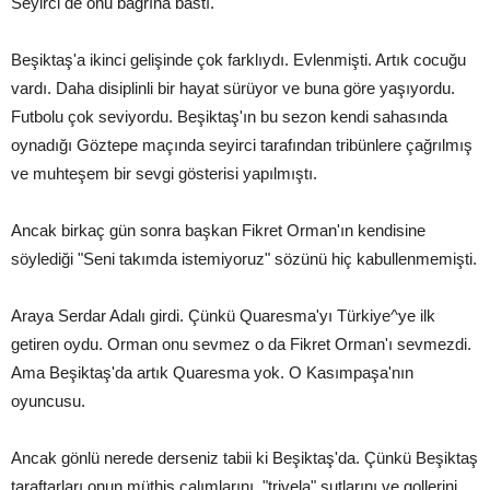
Seyirci de onu bağrına bastı.
Beşiktaş'a ikinci gelişinde çok farklıydı. Evlenmişti. Artık cocuğu
vardı. Daha disiplinli bir hayat sürüyor ve buna göre yaşıyordu.
Futbolu çok seviyordu. Beşiktaş'ın bu sezon kendi sahasında
oynadığı Göztepe maçında seyirci tarafından tribünlere çağrılmış
ve muhteşem bir sevgi gösterisi yapılmıştı.
Ancak birkaç gün sonra başkan Fikret Orman'ın kendisine
söylediği "Seni takımda istemiyoruz" sözünü hiç kabullenmemişti.
Araya Serdar Adalı girdi. Çünkü Quaresma'yı Türkiye^ye ilk
getiren oydu. Orman onu sevmez o da Fikret Orman'ı sevmezdi.
Ama Beşiktaş'da artık Quaresma yok. O Kasımpaşa'nın
oyuncusu.
Ancak gönlü nerede derseniz tabii ki Beşiktaş'da. Çünkü Beşiktaş
taraftarları onun müthiş çalımlarını, "trivela" şutlarını ve gollerini