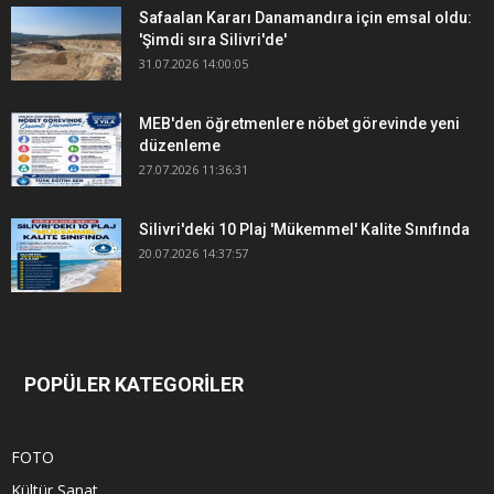
Safaalan Kararı Danamandıra için emsal oldu:
'Şimdi sıra Silivri'de'
31.07.2026 14:00:05
MEB'den öğretmenlere nöbet görevinde yeni
düzenleme
27.07.2026 11:36:31
Silivri'deki 10 Plaj 'Mükemmel' Kalite Sınıfında
20.07.2026 14:37:57
POPÜLER KATEGORİLER
FOTO
Kültür Sanat