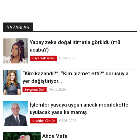
YAZARLAR
Yapay zeka doğal itimatla görüldü (mü
acaba?)
07.08.2026
Rüya Şahsuvar
“Kim kazandı?”, “Kim hizmet etti?” sorusuyla
yer değiştiriyor…
06.08.2026
Sevginar Sali
İşlemler yasaya uygun ancak memlekette
uyulacak yasa kalmamış
06.08.2026
İbrahim Kömür
Ahde Vefa