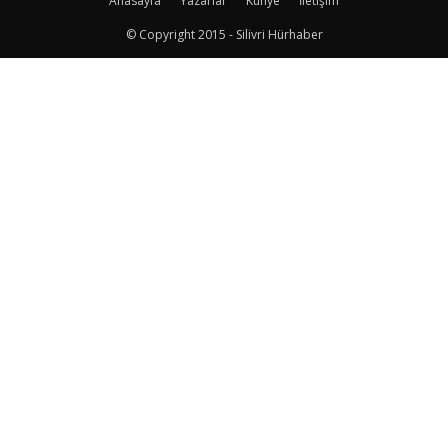
Anasayfa
Yazarlar
Künye
İletişim
© Copyright 2015 - Silivri Hürhaber