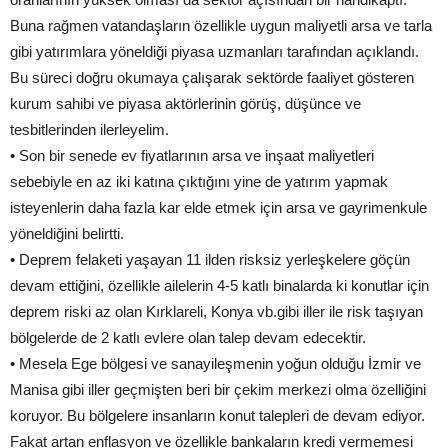
Buna rağmen vatandaşların özellikle uygun maliyetli arsa ve tarla
gibi yatırımlara yöneldiği piyasa uzmanları tarafından açıklandı.
Bu süreci doğru okumaya çalışarak sektörde faaliyet gösteren
kurum sahibi ve piyasa aktörlerinin görüş, düşünce ve
tesbitlerinden ilerleyelim.
• Son bir senede ev fiyatlarının arsa ve inşaat maliyetleri
sebebiyle en az iki katına çıktığını yine de yatırım yapmak
isteyenlerin daha fazla kar elde etmek için arsa ve gayrimenkule
yöneldiğini belirtti.
• Deprem felaketi yaşayan 11 ilden risksiz yerleşkelere göçün
devam ettiğini, özellikle ailelerin 4-5 katlı binalarda ki konutlar için
deprem riski az olan Kırklareli, Konya vb.gibi iller ile risk taşıyan
bölgelerde de 2 katlı evlere olan talep devam edecektir.
• Mesela Ege bölgesi ve sanayileşmenin yoğun olduğu İzmir ve
Manisa gibi iller geçmişten beri bir çekim merkezi olma özelliğini
koruyor. Bu bölgelere insanların konut talepleri de devam ediyor.
Fakat artan enflasyon ve özellikle bankaların kredi vermemesi