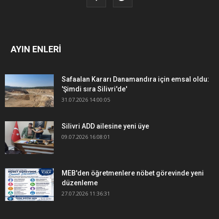
AYIN ENLERİ
Safaalan Kararı Danamandıra için emsal oldu:
'Şimdi sıra Silivri'de'
31.07.2026 14:00:05
Silivri ADD ailesine yeni üye
09.07.2026 16:08:01
MEB'den öğretmenlere nöbet görevinde yeni
düzenleme
27.07.2026 11:36:31