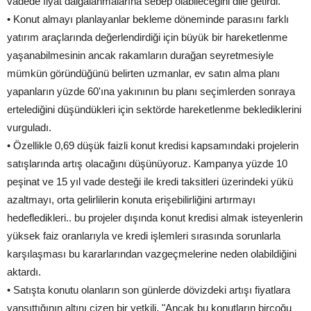
vadede fiyat dalgalanmalarına sebep olabileceğini dile getirdi.
• Konut almayı planlayanlar bekleme döneminde parasını farklı
yatırım araçlarında değerlendirdiği için büyük bir hareketlenme
yaşanabilmesinin ancak rakamların durağan seyretmesiyle
mümkün göründüğünü belirten uzmanlar, ev satın alma planı
yapanların yüzde 60'ına yakınının bu planı seçimlerden sonraya
ertelediğini düşündükleri için sektörde hareketlenme beklediklerini
vurguladı.
• Özellikle 0,69 düşük faizli konut kredisi kapsamındaki projelerin
satışlarında artış olacağını düşünüyoruz. Kampanya yüzde 10
peşinat ve 15 yıl vade desteği ile kredi taksitleri üzerindeki yükü
azaltmayı, orta gelirlilerin konuta erişebilirliğini artırmayı
hedefledikleri.. bu projeler dışında konut kredisi almak isteyenlerin
yüksek faiz oranlarıyla ve kredi işlemleri sırasında sorunlarla
karşılaşması bu kararlarından vazgeçmelerine neden olabildiğini
aktardı.
• Satışta konutu olanların son günlerde dövizdeki artışı fiyatlara
yansıttığının altını çizen bir yetkili, "Ancak bu konutların birçoğu