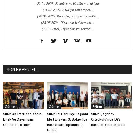
(21.04.2025) Sektör yeni bir döneme giriyor
(11.02.2025) 2024 yıl sonu raporu
(30.01.2025) Raporlar, görüşler ve notlar..
(23.07.2024) Piyasalar beklemede…
(17.07.2024) Piyasalar ve sektör…
SON HABERLER
Güncel
Güncel
Eğitim
Silivri AK Parti’den Kadın
Silivri İYİ Parti İlçe Başkanı
Silivri Çağrıbey
Emek Ve Dayanışma
Mert Erişken, 3. Bölge İlçe
Ortaokulu’nda LGS
Günleri’ne destek
Başkanları Toplantısına
başarısı ödüllendirildi
katıldı