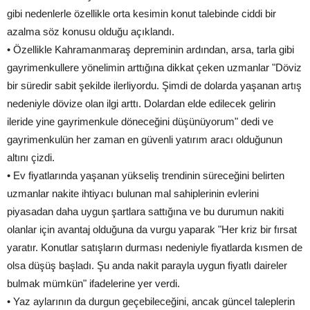
gibi nedenlerle özellikle orta kesimin konut talebinde ciddi bir
azalma söz konusu olduğu açıklandı.
• Özellikle Kahramanmaraş depreminin ardından, arsa, tarla gibi
gayrimenkullere yönelimin arttığına dikkat çeken uzmanlar "Döviz
bir süredir sabit şekilde ilerliyordu. Şimdi de dolarda yaşanan artış
nedeniyle dövize olan ilgi arttı. Dolardan elde edilecek gelirin
ileride yine gayrimenkule döneceğini düşünüyorum" dedi ve
gayrimenkulün her zaman en güvenli yatırım aracı olduğunun
altını çizdi.
• Ev fiyatlarında yaşanan yükseliş trendinin süreceğini belirten
uzmanlar nakite ihtiyacı bulunan mal sahiplerinin evlerini
piyasadan daha uygun şartlara sattığına ve bu durumun nakiti
olanlar için avantaj olduğuna da vurgu yaparak "Her kriz bir fırsat
yaratır. Konutlar satışların durması nedeniyle fiyatlarda kısmen de
olsa düşüş başladı. Şu anda nakit parayla uygun fiyatlı daireler
bulmak mümkün" ifadelerine yer verdi.
• Yaz aylarının da durgun geçebileceğini, ancak güncel taleplerin