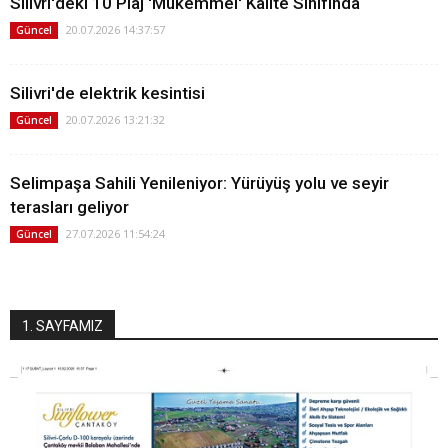
Silivri'deki 10 Plaj 'Mükemmel' Kalite Sınıfında
20.07.2026 14:37:57
Güncel
Silivri'de elektrik kesintisi
20.07.2026 13:21:32
Güncel
Selimpaşa Sahili Yenileniyor: Yürüyüş yolu ve seyir
terasları geliyor
27.07.2026 11:54:24
Güncel
1. SAYFAMIZ