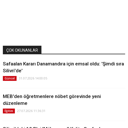
ÇOK OKUNANLAR
Safaalan Kararı Danamandıra için emsal oldu: 'Şimdi sıra
Silivri'de'
31.07.2026 14:00:05
Güncel
MEB'den öğretmenlere nöbet görevinde yeni
düzenleme
27.07.2026 11:36:31
Eğitim