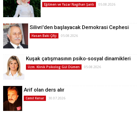
05.08.2026
Eğitmen ve Yazar Nagihan Şanlı
Silivri'den başlayacak Demokrasi Cephesi
05.08.2026
Hasan Baki Çifçi
Kuşak çatışmasının psiko-sosyal dinamikleri
05.08.2026
Uzm. Klinik Psikolog Gül Dümen
Arif olan ders alır
30.07.2026
Cemil Kenar