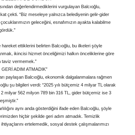
sından değerlendirmediklerini vurgulayan Balcıoğlu,
t çekti. “Biz meseleye yalnızca belediyenin gelir-gider
 çocuklarımızın geleceğini, esnafımızın ayakta kalabilme
gördük.”
areket ettiklerini belirten Balcıoğlu, bu ilkeleri şöyle
lanmak, ikincisi hizmet önceliğimizi halkın önceliklerine göre
en taviz vermemek.”
 GERİ ADIM ATMADIK”
mları paylaşan Balcıoğlu, ekonomik dalgalanmalara rağmen
ğlu şu bilgileri verdi: “2025 yılı bütçemiz 4 milyar TL olarak
2 milyar 562 milyon 789 bin 316 TL, gider bütçemiz ise 3
eşmiştir.”
ılığını aynı anda gösterdiğini ifade eden Balcıoğlu, şöyle
lerimizden hiçbir şekilde geri adım atmadık. Temizlik
 ihtiyaçlarını ertelemedik, sosyal destek çalışmalarımızı