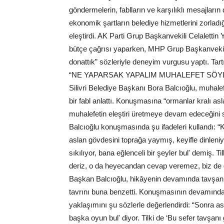
göndermelerin, fablların ve karşılıklı mesajları
ekonomik şartların belediye hizmetlerini zorladı
eleştirdi. AK Parti Grup Başkanvekili Celaletti
bütçe çağrısı yaparken, MHP Grup Başkanvekili 
donattık” sözleriyle deneyim vurgusu yaptı. Tar
“NE YAPARSAK YAPALIM MUHALEFET SÖY
Silivri Belediye Başkanı Bora Balcıoğlu, muhalef
bir fabl anlattı. Konuşmasına “ormanlar kralı as
muhalefetin eleştiri üretmeye devam edeceğini
Balcıoğlu konuşmasında şu ifadeleri kullandı: “K
aslan gövdesini toprağa yaymış, keyifle dinleni
sıkılıyor, bana eğlenceli bir şeyler bul' demiş. 
deriz, o da heyecandan cevap veremez, biz de g
Başkan Balcıoğlu, hikâyenin devamında tavşanın
tavrını buna benzetti. Konuşmasının devamında
yaklaşımını şu sözlerle değerlendirdi: “Sonra asl
başka oyun bul' diyor. Tilki de ‘Bu sefer tavşanı