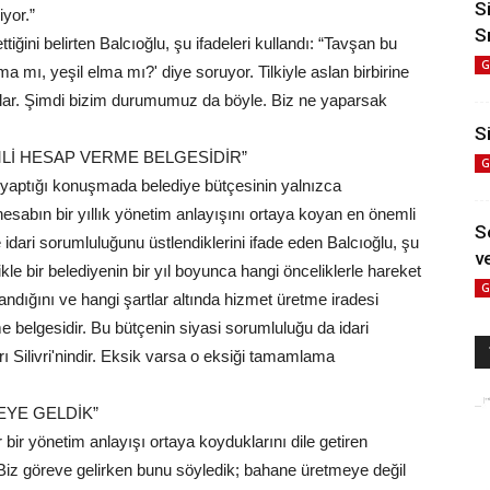
S
iyor.”
S
ğini belirten Balcıoğlu, şu ifadeleri kullandı: “Tavşan bu
G
 mı, yeşil elma mı?' diye soruyor. Tilkiyle aslan birbirine
rlar. Şimdi bizim durumumuz da böyle. Biz ne yaparsak
Si
MLİ HESAP VERME BELGESİDİR”
G
yaptığı konuşmada belediye bütçesinin yalnızca
hesabın bir yıllık yönetim anlayışını ortaya koyan en önemli
S
idari sorumluluğunu üstlendiklerini ifade eden Balcıoğlu, şu
ve
le bir belediyenin bir yıl boyunca hangi önceliklerle hareket
G
llandığını ve hangi şartlar altında hizmet üretme iradesi
 belgesidir. Bu bütçenin siyasi sorumluluğu da idari
rı Silivri'nindir. Eksik varsa o eksiği tamamlama
YE GELDİK”
 bir yönetim anlayışı ortaya koyduklarını dile getiren
“Biz göreve gelirken bunu söyledik; bahane üretmeye değil