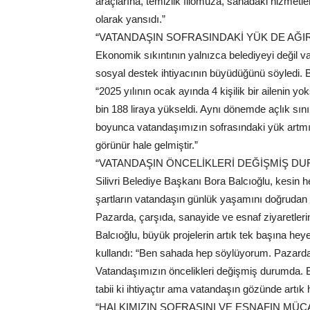
araçlarına, temizlik filomuza, sahadaki hizmetleri
olarak yansıdı.”
“VATANDAŞIN SOFRASINDAKİ YÜK DE AĞIR
Ekonomik sıkıntının yalnızca belediyeyi değil va
sosyal destek ihtiyacının büyüdüğünü söyledi. 
“2025 yılının ocak ayında 4 kişilik bir ailenin y
bin 188 liraya yükseldi. Aynı dönemde açlık sınırı
boyunca vatandaşımızın sofrasındaki yük artmı
görünür hale gelmiştir.”
“VATANDAŞIN ÖNCELİKLERİ DEĞİŞMİŞ D
Silivri Belediye Başkanı Bora Balcıoğlu, kesi
şartların vatandaşın günlük yaşamını doğrudan et
Pazarda, çarşıda, sanayide ve esnaf ziyaretlerin
Balcıoğlu, büyük projelerin artık tek başına hey
kullandı: “Ben sahada hep söylüyorum. Pazarda
Vatandaşımızın öncelikleri değişmiş durumda. B
tabii ki ihtiyaçtır ama vatandaşın gözünde artı
“HALKIMIZIN SOFRASINI VE ESNAFIN MÜ