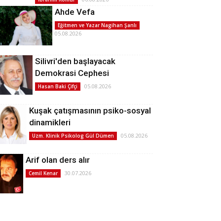
Ahde Vefa
Eğitmen ve Yazar Nagihan Şanlı
05.08.2026
Silivri'den başlayacak
Demokrasi Cephesi
05.08.2026
Hasan Baki Çifçi
Kuşak çatışmasının psiko-sosyal
dinamikleri
05.08.2026
Uzm. Klinik Psikolog Gül Dümen
Arif olan ders alır
30.07.2026
Cemil Kenar