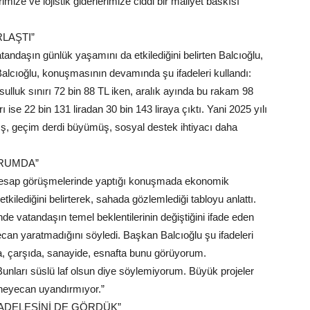
mize ve lojistik giderlerimize ciddi bir maliyet baskısı
LAŞTI”
tandaşın günlük yaşamını da etkilediğini belirten Balcıoğlu,
Balcıoğlu, konuşmasının devamında şu ifadeleri kullandı:
oksulluk sınırı 72 bin 88 TL iken, aralık ayında bu rakam 98
 ise 22 bin 131 liradan 30 bin 143 liraya çıktı. Yani 2025 yılı
ş, geçim derdi büyümüş, sosyal destek ihtiyacı daha
URUMDA”
n hesap görüşmelerinde yaptığı konuşmada ekonomik
kilediğini belirterek, sahada gözlemlediği tabloyu anlattı.
de vatandaşın temel beklentilerinin değiştiğini ifade eden
ecan yaratmadığını söyledi. Başkan Balcıoğlu şu ifadeleri
, çarşıda, sanayide, esnafta bunu görüyorum.
unları süslü laf olsun diye söylemiyorum. Büyük projeler
k heyecan uyandırmıyor.”
CADELESİNİ DE GÖRDÜK”