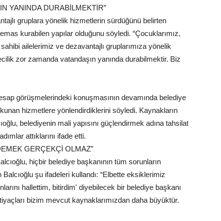
IN YANINDA DURABİLMEKTİR”
ntajlı gruplara yönelik hizmetlerin sürdüğünü belirten
 temas kurabilen yapılar olduğunu söyledi. “Çocuklarımız,
 sahibi ailelerimiz ve dezavantajlı gruplarımıza yönelik
yecilik zor zamanda vatandaşın yanında durabilmektir. Biz
n hesap görüşmelerindeki konuşmasının devamında belediye
nan hizmetlere yönlendirdiklerini söyledi. Kaynakların
cıoğlu, belediyenin mali yapısını güçlendirmek adına tahsilat
ımlar attıklarını ifade etti.
 DEMEK GERÇEKÇİ OLMAZ”
alcıoğlu, hiçbir belediye başkanının tüm sorunların
alcıoğlu şu ifadeleri kullandı: “Elbette eksiklerimiz
nlarını hallettim, bitirdim' diyebilecek bir belediye başkanı
 ihtiyaçları bizim mevcut kaynaklarımızdan daha büyüktür.