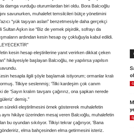
n da damga vurduğu oturumlardan biri oldu. Bora Balcıoğlu
ğını savunurken, muhalefet temsilcileri bütçe yönetimini
n Yazıcı “yük taşıyan aslan” benzetmesiyle daha gerçekçi
Sultan Aşkın ise “Biz de yemek pişirdik, sofrayı da
tışmaların ardından kesin hesap oy çokluğuyla kabul edildi.
LEYECEKTİR”
etin kesin hesap eleştirilerine yanıt verirken dikkat çeken
lan” hikâyesiyle başlayan Balcıoğlu, ne yapılırsa yapılsın
S
 savundu.
ol
esin hesapla ilgili şöyle başlamak istiyorum; ormanlar kralı
yormuş. Tilkiye seslenmiş; ‘Tilki kardeşim çok canım
G
Tilki de ‘Sayın kralım tavşanı çağırırız, ona şapkan nerede
üleriz' demiş.”
M
 sürekli eleştirilmesini örnek göstererek muhalefetin
y
 aynı hikâye üzerinden mesaj veren Balcıoğlu, muhalefetin
E
an bu oyundan sıkılıyor. Tilkiyi tekrar çağırıyor, ‘Bana
 göndeririz, elma bahçesinden elma getirmesini isteriz.