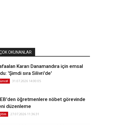
ÇOK OKUNANLAR
afaalan Kararı Danamandıra için emsal
du: 'Şimdi sıra Silivri'de'
31.07.2026 14:00:05
üncel
EB'den öğretmenlere nöbet görevinde
eni düzenleme
27.07.2026 11:36:31
ğitim