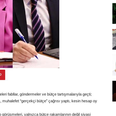
eri fabllar, göndermeler ve bütçe tartışmalarıyla geçti;
 muhalefet “gerçekçi bütçe” çağrısı yaptı, kesin hesap oy
ap görüşmeleri, yalnızca bütçe rakamlarının değil siyasi