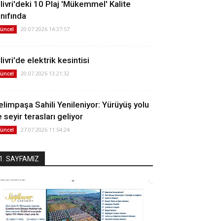
ilivri'deki 10 Plaj 'Mükemmel' Kalite
ınıfında
20.07.2026 14:37:57
üncel
livri'de elektrik kesintisi
20.07.2026 13:21:32
üncel
elimpaşa Sahili Yenileniyor: Yürüyüş yolu
 seyir terasları geliyor
27.07.2026 11:54:24
üncel
1. SAYFAMIZ