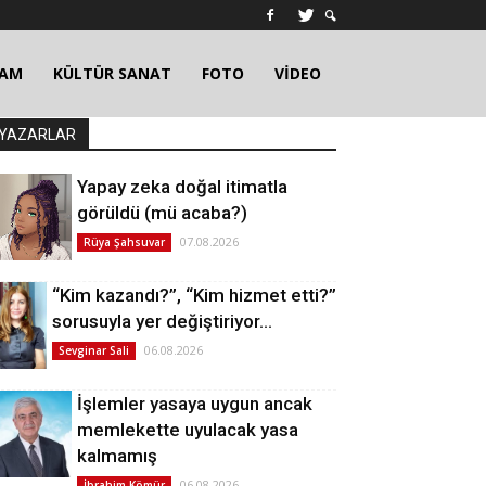
ŞAM
KÜLTÜR SANAT
FOTO
VİDEO
YAZARLAR
Yapay zeka doğal itimatla
görüldü (mü acaba?)
07.08.2026
Rüya Şahsuvar
“Kim kazandı?”, “Kim hizmet etti?”
sorusuyla yer değiştiriyor…
06.08.2026
Sevginar Sali
İşlemler yasaya uygun ancak
memlekette uyulacak yasa
kalmamış
06.08.2026
İbrahim Kömür