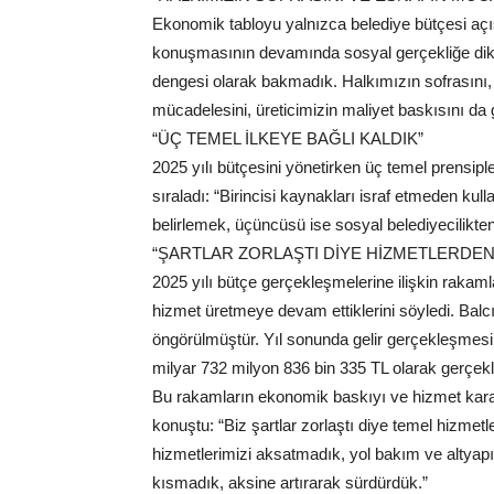
Ekonomik tabloyu yalnızca belediye bütçesi açı
konuşmasının devamında sosyal gerçekliğe dikka
dengesi olarak bakmadık. Halkımızın sofrasını,
mücadelesini, üreticimizin maliyet baskısını da 
“ÜÇ TEMEL İLKEYE BAĞLI KALDIK”
2025 yılı bütçesini yönetirken üç temel prensiple h
sıraladı: “Birincisi kaynakları israf etmeden kul
belirlemek, üçüncüsü ise sosyal belediyecilikt
“ŞARTLAR ZORLAŞTI DİYE HİZMETLERDEN
2025 yılı bütçe gerçekleşmelerine ilişkin raka
hizmet üretmeye devam ettiklerini söyledi. Balcıo
öngörülmüştür. Yıl sonunda gelir gerçekleşmesi 
milyar 732 milyon 836 bin 335 TL olarak gerçekl
Bu rakamların ekonomik baskıyı ve hizmet kararl
konuştu: “Biz şartlar zorlaştı diye temel hizmet
hizmetlerimizi aksatmadık, yol bakım ve altyapı
kısmadık, aksine artırarak sürdürdük.”