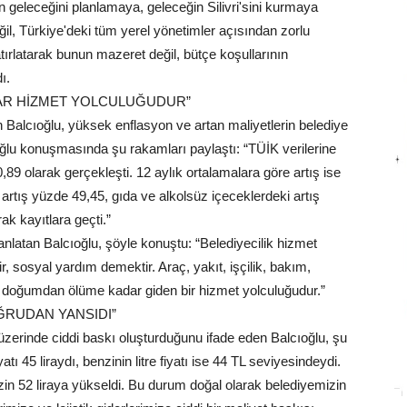
n geleceğini planlamaya, geleceğin Silivri'sini kurmaya
değil, Türkiye'deki tüm yerel yönetimler açısından zorlu
atırlatarak bunun mazeret değil, bütçe koşullarının
ı.
AR HİZMET YOLCULUĞUDUR”
n Balcıoğlu, yüksek enflasyon ve artan maliyetlerin belediye
ıoğlu konuşmasında şu rakamları paylaştı: “TÜİK verilerine
,89 olarak gerçekleşti. 12 aylık ortalamalara göre artış ise
artış yüzde 49,45, gıda ve alkolsüz içeceklerdeki artış
ak kayıtlara geçti.”
 anlatan Balcıoğlu, şöyle konuştu: “Belediyecilik hizmet
, sosyal yardım demektir. Araç, yakıt, işçilik, bakım,
 doğumdan ölüme kadar giden bir hizmet yolculuğudur.”
ĞRUDAN YANSIDI”
i üzerinde ciddi baskı oluşturduğunu ifade eden Balcıoğlu, şu
iyatı 45 liraydı, benzinin litre fiyatı ise 44 TL seviyesindeydi.
nzin 52 liraya yükseldi. Bu durum doğal olarak belediyemizin