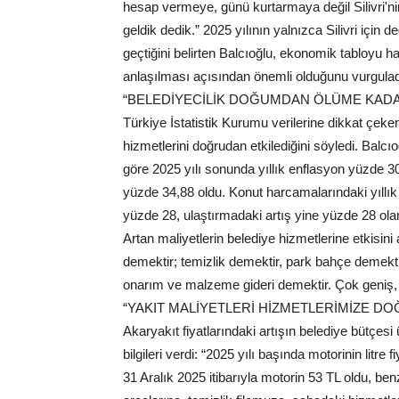
hesap vermeye, günü kurtarmaya değil Silivri'ni
geldik dedik.” 2025 yılının yalnızca Silivri için 
geçtiğini belirten Balcıoğlu, ekonomik tabloyu h
anlaşılması açısından önemli olduğunu vurgulad
“BELEDİYECİLİK DOĞUMDAN ÖLÜME KAD
Türkiye İstatistik Kurumu verilerine dikkat çeke
hizmetlerini doğrudan etkilediğini söyledi. Balc
göre 2025 yılı sonunda yıllık enflasyon yüzde 30
yüzde 34,88 oldu. Konut harcamalarındaki yıllık 
yüzde 28, ulaştırmadaki artış yine yüzde 28 olar
Artan maliyetlerin belediye hizmetlerine etkisini
demektir; temizlik demektir, park bahçe demektir
onarım ve malzeme gideri demektir. Çok geniş,
“YAKIT MALİYETLERİ HİZMETLERİMİZE DO
Akaryakıt fiyatlarındaki artışın belediye bütçes
bilgileri verdi: “2025 yılı başında motorinin litre f
31 Aralık 2025 itibarıyla motorin 53 TL oldu, be