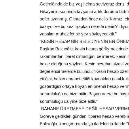
Getirdiğinde de biz yeşil elma seviyoruz deriz' d
Hikâyenin sonunda tavşanın artık durumu fark etti
sefer uyanmış. Gitmeden önce gelip ‘Kırmızı elma
bakıyor ve bu kez ‘Şapkan nerede senin?' diyo
yapalım muhalefet bir şey söyleyecektir.”
“KESİN HESAP BİR BELEDİYENİN EN ÖNE
Başkan Balcıoğlu, kesin hesap görüşmelerinde 
rakamlardan ibaret olmadığını belirterek, kesin 
belge olduğunu söyledi. Kesin hesabın siyasi ve 
değerlendirmelerde bulundu: “Kesin hesap özellik
ettiğini, halkın emanet ettiği kaynakları nasıl ku
gösterdiğini ortaya koyan en önemli hesap verme
sorumluluğu da bize aittir. Başarı varsa bu başa
sorumluluğu da yine bize aittir.”
“BAHANE ÜRETMEYE DEĞİL HESAP VERME
Göreve geldikleri günden itibaren hesap verebilir
Balcıoğlu, konuşmasında şu ifadeleri kullandı: 