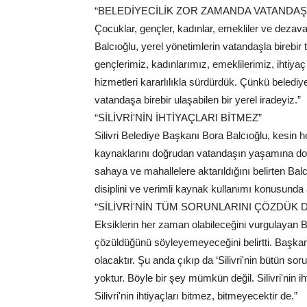
“BELEDİYECİLİK ZOR ZAMANDA VATANDAŞ
Çocuklar, gençler, kadınlar, emekliler ve dezava
Balcıoğlu, yerel yönetimlerin vatandaşla birebir
gençlerimiz, kadınlarımız, emeklilerimiz, ihtiyaç
hizmetleri kararlılıkla sürdürdük. Çünkü beledi
vatandaşa birebir ulaşabilen bir yerel iradeyiz.”
“SİLİVRİ'NİN İHTİYAÇLARI BİTMEZ”
Silivri Belediye Başkanı Bora Balcıoğlu, kesi
kaynaklarını doğrudan vatandaşın yaşamına doku
sahaya ve mahallelere aktarıldığını belirten Bal
disiplini ve verimli kaynak kullanımı konusunda ad
“SİLİVRİ'NİN TÜM SORUNLARINI ÇÖZDÜK
Eksiklerin her zaman olabileceğini vurgulayan B
çözüldüğünü söyleyemeyeceğini belirtti. Başkan B
olacaktır. Şu anda çıkıp da ‘Silivri'nin bütün soru
yoktur. Böyle bir şey mümkün değil. Silivri'nin
Silivri'nin ihtiyaçları bitmez, bitmeyecektir de.”