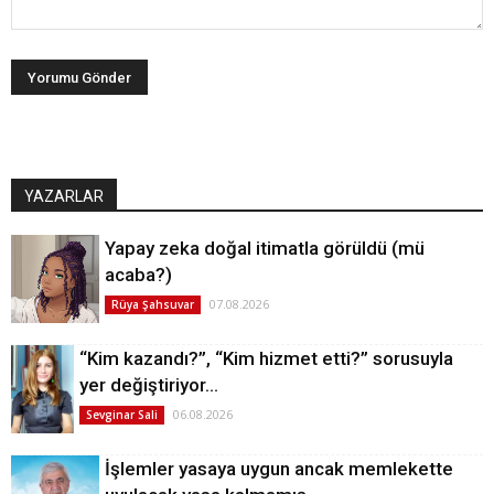
YAZARLAR
Yapay zeka doğal itimatla görüldü (mü
acaba?)
07.08.2026
Rüya Şahsuvar
“Kim kazandı?”, “Kim hizmet etti?” sorusuyla
yer değiştiriyor…
06.08.2026
Sevginar Sali
İşlemler yasaya uygun ancak memlekette