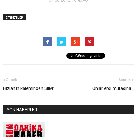
ETİKETLER
« Önceki
Sonraki »
Hızlan’ın kaleminden Silivri
Onlar erdi muradına…
SON HABERLER