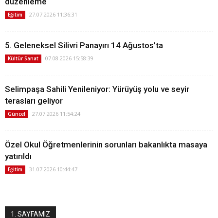
düzenleme
27.07.2026 11:36:31
Eğitim
5. Geleneksel Silivri Panayırı 14 Ağustos’ta
07.08.2026 15:58:39
Kültür Sanat
Selimpaşa Sahili Yenileniyor: Yürüyüş yolu ve seyir
terasları geliyor
27.07.2026 11:54:24
Güncel
Özel Okul Öğretmenlerinin sorunları bakanlıkta masaya
yatırıldı
31.07.2026 10:44:47
Eğitim
1. SAYFAMIZ