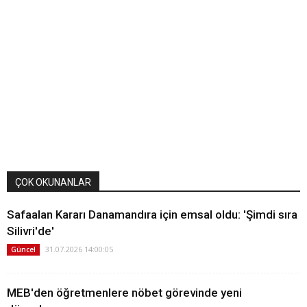
ÇOK OKUNANLAR
Safaalan Kararı Danamandıra için emsal oldu: 'Şimdi sıra
Silivri'de'
31.07.2026 14:00:05
Güncel
MEB'den öğretmenlere nöbet görevinde yeni