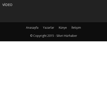
VİDEO
Anasayfa
Yazarlar
Künye
İletişim
© Copyright 2015 - Silivri Hürhaber