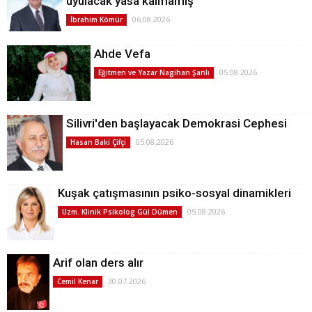
uyulacak yasa kalmamış
06.08.2026
İbrahim Kömür
Ahde Vefa
05.08.2026
Eğitmen ve Yazar Nagihan Şanlı
Silivri'den başlayacak Demokrasi Cephesi
05.08.2026
Hasan Baki Çifçi
Kuşak çatışmasının psiko-sosyal dinamikleri
05.08.2026
Uzm. Klinik Psikolog Gül Dümen
Arif olan ders alır
30.07.2026
Cemil Kenar