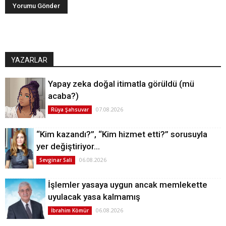
YAZARLAR
Yapay zeka doğal itimatla görüldü (mü
acaba?)
07.08.2026
Rüya Şahsuvar
“Kim kazandı?”, “Kim hizmet etti?” sorusuyla
yer değiştiriyor…
06.08.2026
Sevginar Sali
İşlemler yasaya uygun ancak memlekette
uyulacak yasa kalmamış
06.08.2026
İbrahim Kömür