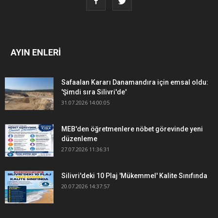
AYIN ENLERİ
Safaalan Kararı Danamandıra için emsal oldu:
'Şimdi sıra Silivri'de'
31.07.2026 14:00:05
MEB'den öğretmenlere nöbet görevinde yeni
düzenleme
27.07.2026 11:36:31
Silivri'deki 10 Plaj 'Mükemmel' Kalite Sınıfında
20.07.2026 14:37:57