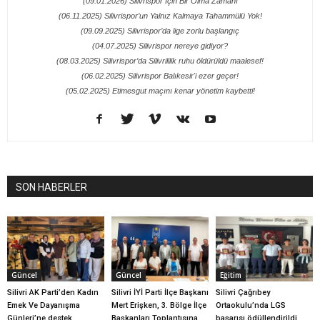
(09.01.2026) Silivrispor İçin Bir Olma Zamanı
(06.11.2025) Silivrispor’un Yalnız Kalmaya Tahammülü Yok!
(09.09.2025) Silivrispor’da lige zorlu başlangıç
(04.07.2025) Silivrispor nereye gidiyor?
(08.03.2025) Silivrispor’da Silivrililik ruhu öldürüldü maalesef!
(06.02.2025) Silivrispor Balıkesir'i ezer geçer!
(05.02.2025) Etimesgut maçını kenar yönetim kaybetti!
SON HABERLER
Güncel
Güncel
Eğitim
Silivri AK Parti’den Kadın
Silivri İYİ Parti İlçe Başkanı
Silivri Çağrıbey
Emek Ve Dayanışma
Mert Erişken, 3. Bölge İlçe
Ortaokulu’nda LGS
Günleri’ne destek
Başkanları Toplantısına
başarısı ödüllendirildi