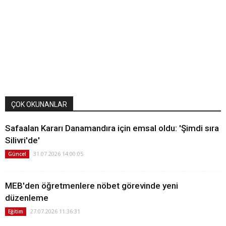
ÇOK OKUNANLAR
Safaalan Kararı Danamandıra için emsal oldu: 'Şimdi sıra
Silivri'de'
31.07.2026 14:00:05
Güncel
MEB'den öğretmenlere nöbet görevinde yeni
düzenleme
27.07.2026 11:36:31
Eğitim