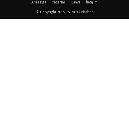
Anasayfa
Yazarlar
Künye
İletişim
© Copyright 2015 - Silivri Hürhaber