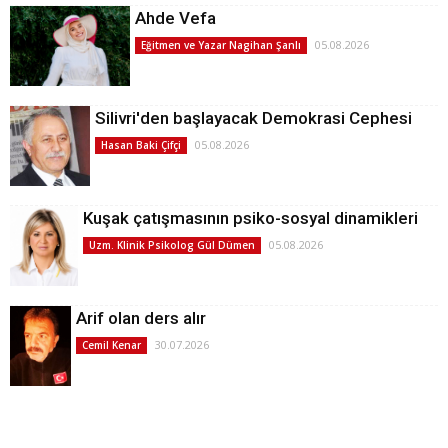
Ahde Vefa
05.08.2026
Eğitmen ve Yazar Nagihan Şanlı
Silivri'den başlayacak Demokrasi Cephesi
05.08.2026
Hasan Baki Çifçi
Kuşak çatışmasının psiko-sosyal dinamikleri
05.08.2026
Uzm. Klinik Psikolog Gül Dümen
Arif olan ders alır
30.07.2026
Cemil Kenar