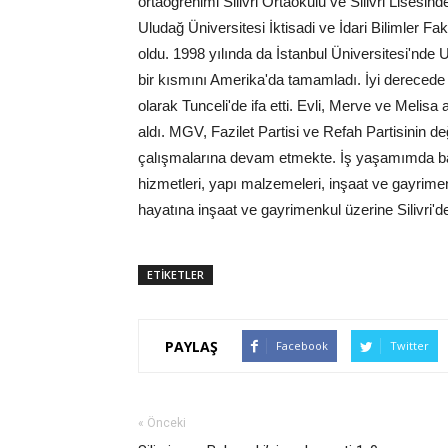
ortaöğrenimi Silivri Ortaokulu ve Silivri Lisesi
Uludağ Üniversitesi İktisadi ve İdari Bilimler 
oldu. 1998 yılında da İstanbul Üniversitesi'nde
bir kısmını Amerika'da tamamladı. İyi derecede İ
olarak Tunceli'de ifa etti. Evli, Merve ve Melisa
aldı. MGV, Fazilet Partisi ve Refah Partisinin 
çalışmalarına devam etmekte. İş yaşamımda başt
hizmetleri, yapı malzemeleri, inşaat ve gayrimenk
hayatına inşaat ve gayrimenkul üzerine Silivri'
ETİKETLER
PAYLAŞ
Facebook
Twitter
« Önceki