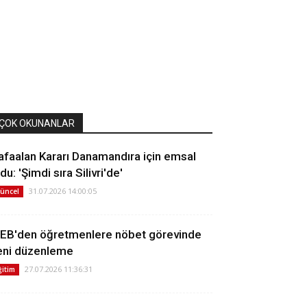
ÇOK OKUNANLAR
afaalan Kararı Danamandıra için emsal
du: 'Şimdi sıra Silivri'de'
31.07.2026 14:00:05
üncel
EB'den öğretmenlere nöbet görevinde
eni düzenleme
27.07.2026 11:36:31
ğitim