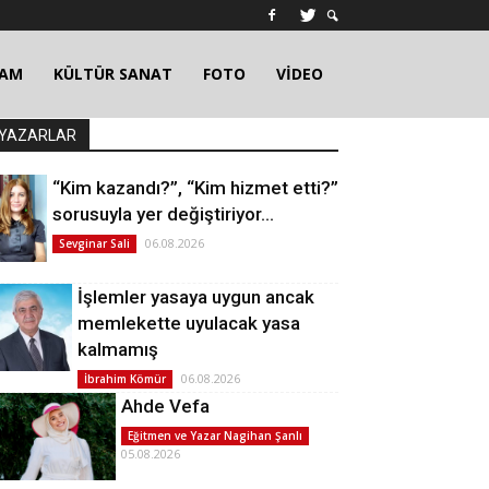
ŞAM
KÜLTÜR SANAT
FOTO
VİDEO
YAZARLAR
“Kim kazandı?”, “Kim hizmet etti?”
sorusuyla yer değiştiriyor…
06.08.2026
Sevginar Sali
İşlemler yasaya uygun ancak
memlekette uyulacak yasa
kalmamış
06.08.2026
İbrahim Kömür
Ahde Vefa
Eğitmen ve Yazar Nagihan Şanlı
05.08.2026