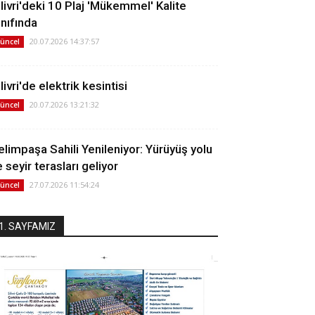
ilivri'deki 10 Plaj 'Mükemmel' Kalite
ınıfında
20.07.2026 14:37:57
üncel
livri'de elektrik kesintisi
20.07.2026 13:21:32
üncel
elimpaşa Sahili Yenileniyor: Yürüyüş yolu
 seyir terasları geliyor
27.07.2026 11:54:24
üncel
1. SAYFAMIZ