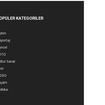
OPÜLER KATEGORİLER
itim
öportaj
üncel
OTO
ltür Sanat
por
İDEO
aşam
litika