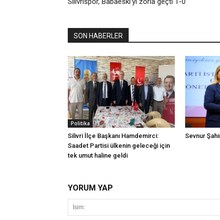
Silivrispor, Babaeski’yi zorla geçti 1-0
SON HABERLER
Politika
Silivri İlçe Başkanı Hamdemirci:
Sevnur Şahin
Saadet Partisi ülkenin geleceği için
tek umut haline geldi
YORUM YAP