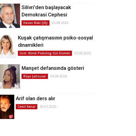
Silivri'den başlayacak
Demokrasi Cephesi
05.08.2026
Hasan Baki Çifçi
Kuşak çatışmasının psiko-sosyal
dinamikleri
05.08.2026
Uzm. Klinik Psikolog Gül Dümen
Manşet defansında gösteri
05.08.2026
Rüya Şahsuvar
Arif olan ders alır
30.07.2026
Cemil Kenar