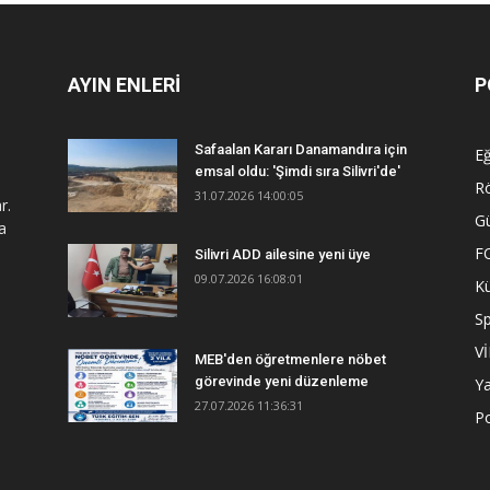
AYIN ENLERİ
P
Safaalan Kararı Danamandıra için
Eğ
emsal oldu: 'Şimdi sıra Silivri'de'
R
31.07.2026 14:00:05
r.
G
a
F
Silivri ADD ailesine yeni üye
09.07.2026 16:08:01
Kü
S
V
MEB'den öğretmenlere nöbet
görevinde yeni düzenleme
Y
27.07.2026 11:36:31
Po