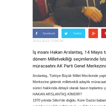
Facebook
Twitter
20.03.2023 12:00:24
İş insanı Hakan Arslantaş, 14 Mayıs 
dönem Milletvekilliği seçimlerinde İstan
müracaatını AK Parti Genel Merkezind
Arslantaş, Türkiye Büyük Millet Meclisinde yap
Merkezine giderek milletvekili adaylık müracaat
süreci hakkında detaylı olarak basın toplantısı 
HAKAN ARSLANTAŞ KİMDİR?
1970 yılında Silivri'de doğdu. Kore Gazisi baban