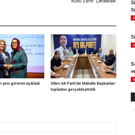
Kutlu Zafer ‘Çanakkale’
S
S
G
Si
G
S
ve
G
 yeni görevini açıkladı
Silivri AK Parti’de Mahalle Başkanları
toplantısı gerçekleştirildi