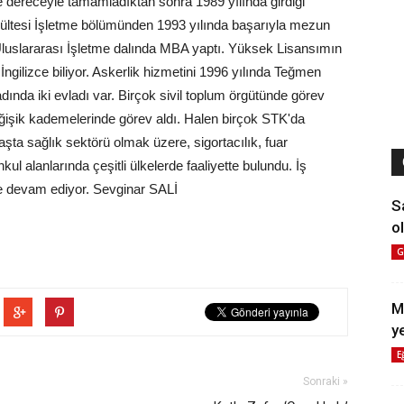
nde dereceyle tamamladıktan sonra 1989 yılında girdiği
Fakültesi İşletme bölümünden 1993 yılında başarıyla mezun
 Uluslararası İşletme dalında MBA yaptı. Yüksek Lisansımın
ngilizce biliyor. Askerlik hizmetini 1996 yılında Teğmen
 adında iki evladı var. Birçok sivil toplum örgütünde görev
değişik kademelerinde görev aldı. Halen birçok STK'da
a sağlık sektörü olmak üzere, sigortacılık, fuar
ul alanlarında çeşitli ülkelerde faaliyette bulundu. İş
de devam ediyor. Sevginar SALİ
S
ol
G
M
y
E
Sonraki »