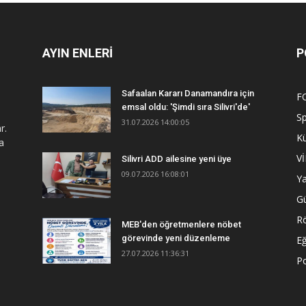
AYIN ENLERİ
P
Safaalan Kararı Danamandıra için
F
emsal oldu: 'Şimdi sıra Silivri'de'
S
31.07.2026 14:00:05
r.
Kü
a
V
Silivri ADD ailesine yeni üye
09.07.2026 16:08:01
Y
G
R
MEB'den öğretmenlere nöbet
görevinde yeni düzenleme
Eğ
27.07.2026 11:36:31
Po