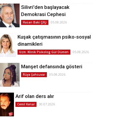
Silivri'den başlayacak
Demokrasi Cephesi
05.08.2026
Hasan Baki Çifçi
Kuşak çatışmasının psiko-sosyal
dinamikleri
05.08.2026
Uzm. Klinik Psikolog Gül Dümen
Manşet defansında gösteri
05.08.2026
Rüya Şahsuvar
Arif olan ders alır
30.07.2026
Cemil Kenar