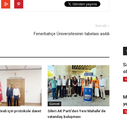
Sonraki »
Fenerbahçe Üniversitesinin tabelası asıldı
S
ol
G
M
y
Güncel
vali için protokole davet
Silivri AK Parti’den Yeni Mahalle’de
E
vatandaş buluşması