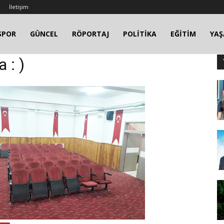
İletişim
SPOR
GÜNCEL
RÖPORTAJ
POLİTİKA
EĞİTİM
YA
 : )