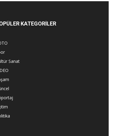
OPÜLER KATEGORİLER
OTO
por
ltür Sanat
İDEO
aşam
üncel
öportaj
itim
litika