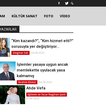
ŞAM
KÜLTÜR SANAT
FOTO
VİDEO
YAZARLAR
“Kim kazandı?”, “Kim hizmet etti?”
sorusuyla yer değiştiriyor…
06.08.2026
Sevginar Sali
İşlemler yasaya uygun ancak
memlekette uyulacak yasa
kalmamış
06.08.2026
İbrahim Kömür
Ahde Vefa
Eğitmen ve Yazar Nagihan Şanlı
05.08.2026