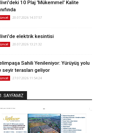
ilivri'deki 10 Plaj 'Mükemmel' Kalite
ınıfında
20.07.2026 14:37:57
üncel
livri'de elektrik kesintisi
20.07.2026 13:21:32
üncel
elimpaşa Sahili Yenileniyor: Yürüyüş yolu
 seyir terasları geliyor
27.07.2026 11:54:24
üncel
1. SAYFAMIZ