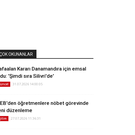
ÇOK OKUNANLAR
afaalan Kararı Danamandıra için emsal
du: 'Şimdi sıra Silivri'de'
31.07.2026 14:00:05
üncel
EB'den öğretmenlere nöbet görevinde
eni düzenleme
27.07.2026 11:36:31
ğitim