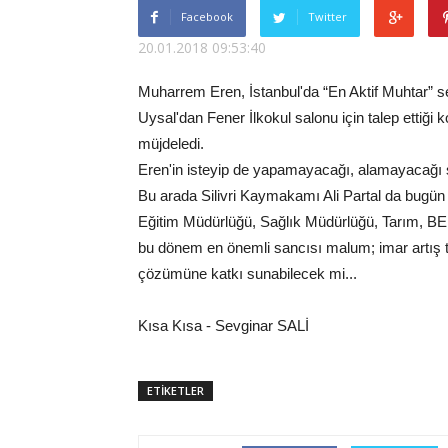
Facebook
Twitter
20.01.2018 09:53:40
Muharrem Eren, İstanbul'da “En Aktif Muhtar” s
Uysal'dan Fener İlkokul salonu için talep ettiği 
müjdeledi.
Eren'in isteyip de yapamayacağı, alamayacağı ş
Bu arada Silivri Kaymakamı Ali Partal da bugün 
Eğitim Müdürlüğü, Sağlık Müdürlüğü, Tarım, BED
bu dönem en önemli sancısı malum; imar artış t
çözümüne katkı sunabilecek mi...
Kısa Kısa - Sevginar SALİ
ETİKETLER