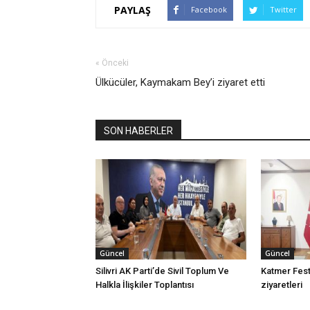
PAYLAŞ
Facebook
Twitter
« Önceki
Ülkücüler, Kaymakam Bey’i ziyaret etti
SON HABERLER
Güncel
Güncel
Silivri AK Parti’de Sivil Toplum Ve
Katmer Festi
Halkla İlişkiler Toplantısı
ziyaretleri