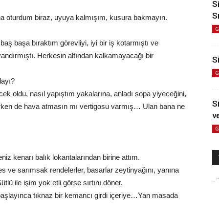
S
S
ına oturdum biraz, uyuya kalmışım, kusura bakmayın.
G
ş başa bıraktım görevliyi, iyi bir iş kotarmıştı ve
yandırmıştı. Herkesin altından kalkamayacağı bir
Si
G
layı?
ecek oldu, nasıl yapıştım yakalarına, anladı sopa yiyeceğini,
S
derken de hava atmasın mı vertigosu varmış… Ulan bana ne
v
G
niz kenarı balık lokantalarından birine attım.
s ve sarımsak rendelerler, basarlar zeytinyağını, yanına
ü ile işim yok etli görse sırtını döner.
a başlayınca tıknaz bir kemancı girdi içeriye…Yan masada