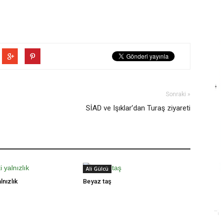
Sonraki »
SİAD ve Işıklar’dan Turaş ziyareti
Ali Gülcü
lnızlık
Beyaz taş