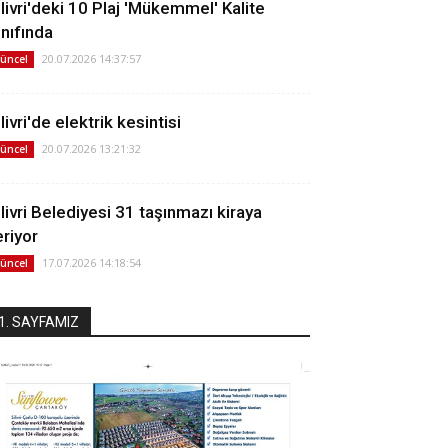
ilivri'deki 10 Plaj 'Mükemmel' Kalite
ınıfında
20.07.2026 14:37:57
üncel
livri'de elektrik kesintisi
20.07.2026 13:21:32
üncel
ilivri Belediyesi 31 taşınmazı kiraya
eriyor
17.07.2026 14:18:54
üncel
1. SAYFAMIZ