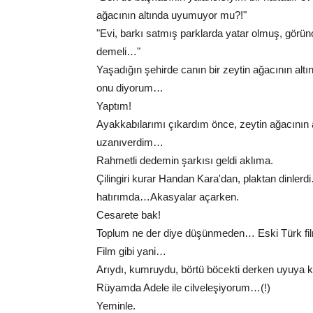
ağacının altında uyumuyor mu?!"
"Evi, barkı satmış parklarda yatar olmuş, görü
demeli…"
Yaşadığın şehirde canın bir zeytin ağacının al
onu diyorum…
Yaptım!
Ayakkabılarımı çıkardım önce, zeytin ağacının al
uzanıverdim…
Rahmetli dedemin şarkısı geldi aklıma.
Çilingiri kurar Handan Kara'dan, plaktan dinler
hatırımda…Akasyalar açarken.
Cesarete bak!
Toplum ne der diye düşünmeden… Eski Türk film
Film gibi yani…
Arıydı, kumruydu, börtü böcekti derken uyuya 
Rüyamda Adele ile cilveleşiyorum…(!)
Yeminle.