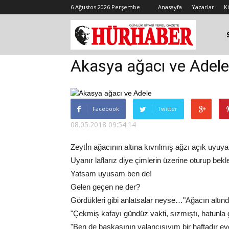
6 Ağustos 2026 Perşembe
Anasayfa
Yazarlar
K
Akasya ağacı ve Adele
Facebook
Twitter
08.05.2018 09:54:14
Zeytİn ağacının altına kıvrılmış ağzı açık uyu
Uyanır laflarız diye çimlerin üzerine oturup be
Yatsam uyusam ben de!
Gelen geçen ne der?
Gördükleri gibi anlatsalar neyse…"Ağacın altınd
"Çekmiş kafayı gündüz vakti, sızmıştı, hatunl
"Ben de başkasının yalancısıyım bir haftadır ev