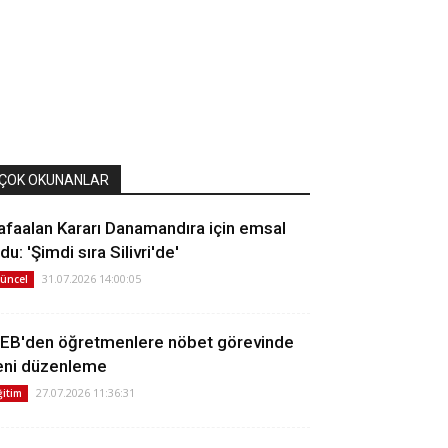
ÇOK OKUNANLAR
afaalan Kararı Danamandıra için emsal
du: 'Şimdi sıra Silivri'de'
31.07.2026 14:00:05
üncel
EB'den öğretmenlere nöbet görevinde
eni düzenleme
27.07.2026 11:36:31
ğitim