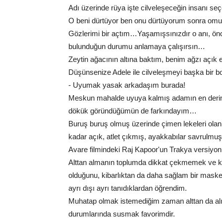
Adı üzerinde rüya işte cilveleşeceğin insan
O beni dürtüyor ben onu dürtüyorum sonra omuz
Gözlerimi bir açtım…Yaşamışsınızdır o anı, ön
bulunduğun durumu anlamaya çalışırsın…
Zeytin ağacının altına baktım, benim ağzı açık e
Düşünsenize Adele ile cilveleşmeyi başka bir b
- Uyumak yasak arkadaşım burada!
Meskun mahalde uyuya kalmış adamın en derin u
dökük göründüğümün de farkındayım…
Buruş buruş olmuş üzerinde çimen lekeleri ola
kadar açık, atlet çıkmış, ayakkabılar savrulm
Avare filmindeki Raj Kapoor'un Trakya versiyo
Alttan almanın toplumda dikkat çekmemek ve kal
olduğunu, kibarlıktan da daha sağlam bir mask
ayrı dışı ayrı tanıdıklardan öğrendim.
Muhatap olmak istemediğim zaman alttan da alı
durumlarında susmak favorimdir.