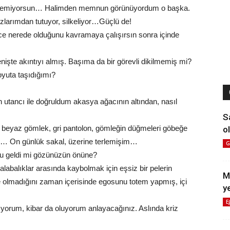
ı seçemiyorsun… Halimden memnun görünüyordum o başka.
larımdan tutuyor, silkeliyor…Güçlü de!
ce nerede olduğunu kavramaya çalışırsın sonra içinde
nişte akıntıyı almış. Başıma da bir görevli dikilmemiş mi?
oyuta taşıdığımı?
tancı ile doğruldum akasya ağacının altından, nasıl
S
n beyaz gömlek, gri pantolon, gömleğin düğmeleri göbeğe
ol
uş… On günlük sakal, üzerine terlemişim…
G
nu geldi mi gözünüzün önüne?
abalıklar arasında kaybolmak için eşsiz bir pelerin
M
e olmadığını zaman içerisinde egosunu totem yapmış, içi
y
E
yorum, kibar da oluyorum anlayacağınız. Aslında kriz