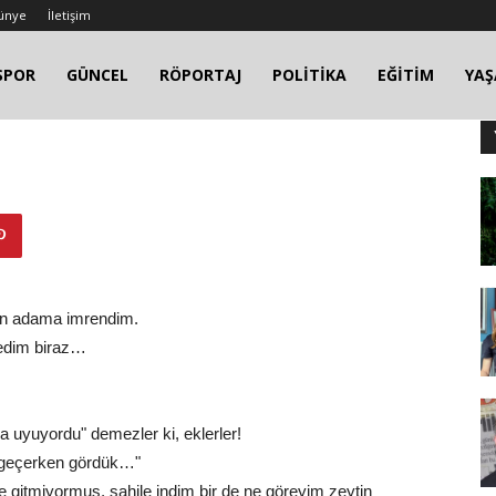
ünye
İletişim
SPOR
GÜNCEL
RÖPORTAJ
POLİTİKA
EĞİTİM
YA
yan adama imrendim.
kledim biraz…
a uyuyordu" demezler ki, eklerler!
a geçerken gördük…"
e gitmiyormuş, sahile indim bir de ne göreyim zeytin