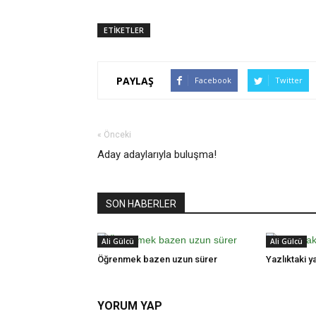
ETİKETLER
PAYLAŞ
Facebook
Twitter
« Önceki
Aday adaylarıyla buluşma!
SON HABERLER
Ali Gülcü
Ali Gülcü
Öğrenmek bazen uzun sürer
Yazlıktaki ya
YORUM YAP