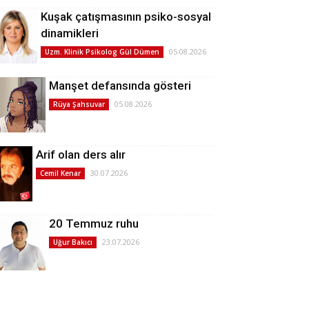
Kuşak çatışmasının psiko-sosyal
dinamikleri
05.08.2026
Uzm. Klinik Psikolog Gül Dümen
Manşet defansında gösteri
05.08.2026
Rüya Şahsuvar
Arif olan ders alır
30.07.2026
Cemil Kenar
20 Temmuz ruhu
23.07.2026
Uğur Bakıcı