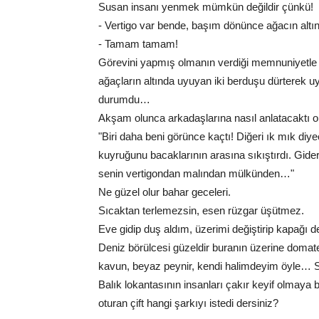
Susan insanı yenmek mümkün değildir çünkü!
- Vertigo var bende, başım dönünce ağacın alt
- Tamam tamam!
Görevini yapmış olmanın verdiği memnuniyetle ba
ağaçların altında uyuyan iki berduşu dürterek u
durumdu…
Akşam olunca arkadaşlarına nasıl anlatacaktı o
"Biri daha beni görünce kaçtı! Diğeri ık mık diy
kuyruğunu bacaklarının arasına sıkıştırdı. Gi
senin vertigondan malından mülkünden…"
Ne güzel olur bahar geceleri.
Sıcaktan terlemezsin, esen rüzgar üşütmez.
Eve gidip duş aldım, üzerimi değiştirip kapağı de
Deniz börülcesi güzeldir buranın üzerine domate
kavun, beyaz peynir, kendi halimdeyim öyle… Sütl
Balık lokantasının insanları çakır keyif olmay
oturan çift hangi şarkıyı istedi dersiniz?