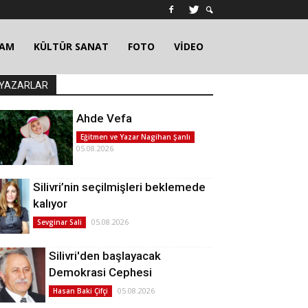
ŞAM
KÜLTÜR SANAT
FOTO
VİDEO
YAZARLAR
Ahde Vefa
Eğitmen ve Yazar Nagihan Şanlı
05.08.2026
Silivri’nin seçilmişleri beklemede
kalıyor
05.08.2026
Sevginar Sali
Silivri'den başlayacak
Demokrasi Cephesi
05.08.2026
Hasan Baki Çifçi