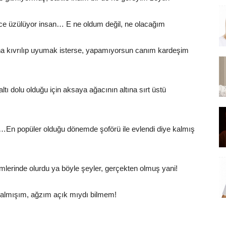
nce üzülüyor insan… E ne oldum değil, ne olacağım
tına kıvrılıp uyumak isterse, yapamıyorsun canım kardeşim
tı dolu olduğu için aksaya ağacının altına sırt üstü
di…En popüler olduğu dönemde şoförü ile evlendi diye kalmış
lerinde olurdu ya böyle şeyler, gerçekten olmuş yani!
kalmışım, ağzım açık mıydı bilmem!