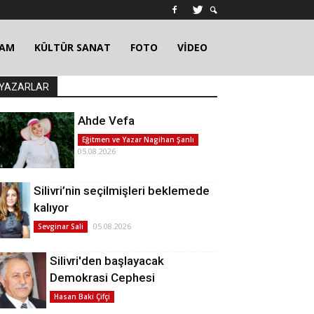
ŞAM
KÜLTÜR SANAT
FOTO
VİDEO
YAZARLAR
Ahde Vefa
Eğitmen ve Yazar Nagihan Şanlı
05.08.2026
Silivri’nin seçilmişleri beklemede
kalıyor
05.08.2026
Sevginar Sali
Silivri'den başlayacak
Demokrasi Cephesi
Hasan Baki Çifçi