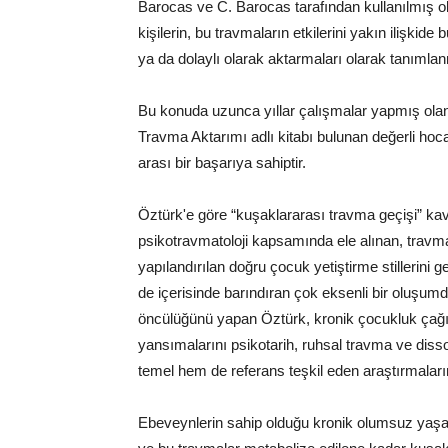
Barocas ve C. Barocas tarafından kullanılmış o
kişilerin, bu travmaların etkilerini yakın ilişkide 
ya da dolaylı olarak aktarmaları olarak tanımla
Bu konuda uzunca yıllar çalışmalar yapmış ola
Travma Aktarımı adlı kitabı bulunan değerli hoc
arası bir başarıya sahiptir.
Öztürk'e göre “kuşaklararası travma geçişi” ka
psikotravmatoloji kapsamında ele alınan, travm
yapılandırılan doğru çocuk yetiştirme stillerini g
de içerisinde barındıran çok eksenli bir oluşum
öncülüğünü yapan Öztürk, kronik çocukluk çağı
yansımalarını psikotarih, ruhsal travma ve di
temel hem de referans teşkil eden araştırmala
Ebeveynlerin sahip olduğu kronik olumsuz yaşam