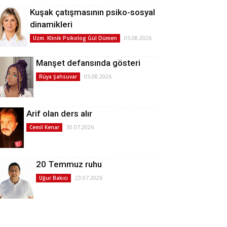
Kuşak çatışmasının psiko-sosyal
dinamikleri
05.08.2026
Uzm. Klinik Psikolog Gül Dümen
Manşet defansında gösteri
05.08.2026
Rüya Şahsuvar
Arif olan ders alır
30.07.2026
Cemil Kenar
20 Temmuz ruhu
23.07.2026
Uğur Bakıcı