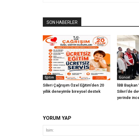
SON HABERLER
Eğitim
Güncel
Silivri Çağrışım Özel Eğitim'den 20
İBB Başkan V
yıllık deneyimle bireysel destek
Silivri’de d
yerinde inc
YORUM YAP