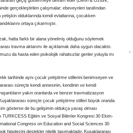
klararası geçiş göstermeye devam eder (Derin & Öztürk,
nde gerçekleştirilen çalışmalar; ebeveynleri tarafından
yetişkin olduklarında kendi evlatlarına, çocukken
ndıklarını ortaya çıkarmıştır.
uzak, hatta farklı bir alana yönelmiş olduğunu söylemek
lararası travma aktarımı ile açıklamak daha uygun olacaktır.
umuzu da hasta eden psikolojik rahatsızlar genler yoluyla mı
lık tarihinde aynı çocuk yetiştirme stillerini benimseyen ve
ararası süreçte kendi annesinin, kendinin ve kendi
 yaşantıların yakın oranlarda ve benzer travmatizasyon
. Kuşaklararası süreçte çocuk yetiştirme stilleri büyük oranda
işim gösterse de bu gelişimin oldukça yavaş olması
ası TURKCESS Eğitim ve Sosyal Bilimler Kongresi 30 Ekim-
ernational Congress on Education and Social Sciences 30
k hipotezini destekler nitelik taşımaktadır. Kuşaklararası