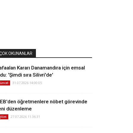
ÇOK OKUNANLAR
afaalan Kararı Danamandıra için emsal
du: 'Şimdi sıra Silivri'de'
31.07.2026 14:00:05
üncel
EB'den öğretmenlere nöbet görevinde
eni düzenleme
27.07.2026 11:36:31
ğitim