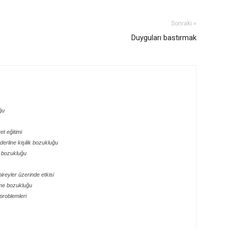
Sonraki »
Duyguları bastırmak
ğu
t eğitimi
erline kişilik bozukluğu
s bozukluğu
ireyler üzerinde etkisi
lme bozukluğu
problemleri