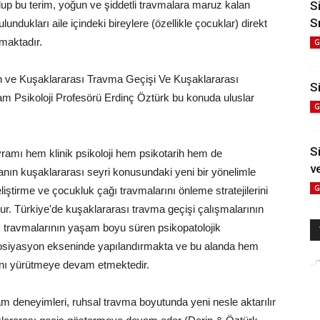
lup bu terim, yoğun ve şiddetli travmalara maruz kalan
S
S
bulundukları aile içindeki bireylere (özellikle çocuklar) direkt
nmaktadır.
G
n ve Kuşaklararası Travma Geçişi Ve Kuşaklararası
Si
am Psikoloji Profesörü Erdinç Öztürk bu konuda uluslar
G
S
vramı hem klinik psikoloji hem psikotarih hem de
v
anın kuşaklararası seyri konusundaki yeni bir yönelimle
G
eliştirme ve çocukluk çağı travmalarını önleme stratejilerini
dur. Türkiye'de kuşaklararası travma geçişi çalışmalarının
 travmalarının yaşam boyu süren psikopatolojik
ssosiyasyon ekseninde yapılandırmakta ve bu alanda hem
rını yürütmeye devam etmektedir.
 deneyimleri, ruhsal travma boyutunda yeni nesle aktarılır