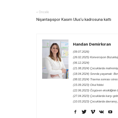
« Önceki
Nişantaşıspor Kasım Ulus’u kadrosuna kattı
Handan Demirkıran
(09.07.2026)
(26.02.2025) Konversiyon Bozuklu
(06.12.2024)
(21.08.2024) Çocuklarda mahremiye
(18.04.2024) Sınırda yaşamak: Bord
(08.02.2024) Travma sonrası stre
(15.09.2023) Okul fobisi
(22.06.2023) Özgüven eksikliğinin b
(27.04.2023) Çocuklarda karşı ge
(10.03.2023) Çocuklarda davranış 