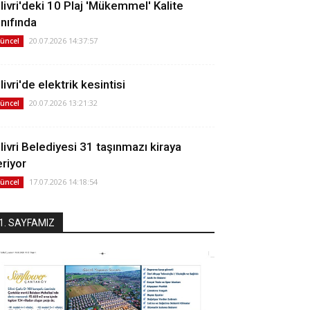
ilivri'deki 10 Plaj 'Mükemmel' Kalite
ınıfında
20.07.2026 14:37:57
üncel
livri'de elektrik kesintisi
20.07.2026 13:21:32
üncel
ilivri Belediyesi 31 taşınmazı kiraya
eriyor
17.07.2026 14:18:54
üncel
1. SAYFAMIZ