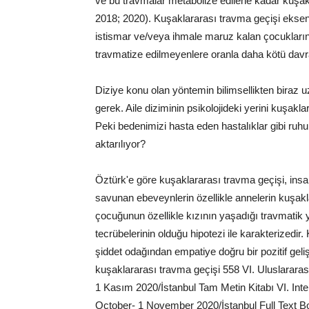
ve bu travmalar metabolize edilene kadar kuşa
2018; 2020). Kuşaklararası travma geçişi ekseni
istismar ve/veya ihmale maruz kalan çocukların 
travmatize edilmeyenlere oranla daha kötü davra
Diziye konu olan yöntemin bilimsellikten biraz 
gerek. Aile diziminin psikolojideki yerini kuşak
Peki bedenimizi hasta eden hastalıklar gibi ruh
aktarılıyor?
Öztürk'e göre kuşaklararası travma geçişi, insan
savunan ebeveynlerin özellikle annelerin kuşakl
çocuğunun özellikle kızının yaşadığı travmatik
tecrübelerinin olduğu hipotezi ile karakterizedir
şiddet odağından empatiye doğru bir pozitif gel
kuşaklararası travma geçişi 558 VI. Uluslarar
1 Kasım 2020/İstanbul Tam Metin Kitabı VI. Int
October- 1 November 2020/İstanbul Full Text Boo