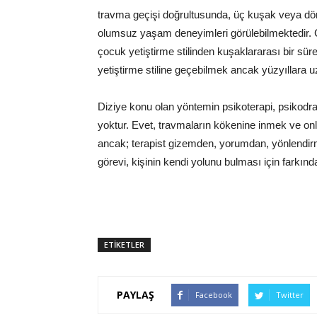
travma geçişi doğrultusunda, üç kuşak veya dör
olumsuz yaşam deneyimleri görülebilmektedir. 
çocuk yetiştirme stilinden kuşaklararası bir sür
yetiştirme stiline geçebilmek ancak yüzyıllara 
Diziye konu olan yöntemin psikoterapi, psikodram
yoktur. Evet, travmaların kökenine inmek ve onl
ancak; terapist gizemden, yorumdan, yönlendir
görevi, kişinin kendi yolunu bulması için farkınd
ETİKETLER
PAYLAŞ
Facebook
Twitter