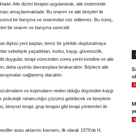
dır. Aile dizimi terapisi uygulanarak, aile sisteminde
ası amaçlanmaktadır. Bu onarım ve aile bireyleri ile
ni somut bir barışma ve onarımdan söz edilemez. Bu süreç,
kleri bir onarım ve barışma sürecidir.
e olan ilişkisi yeni baştan, temiz bir şekilde oluşturulmaya
unlar sebebiyle yaşadıkları, korku, kaygı, güvensizlik,
ibi duygular, terapi sürecinden sonra yerini kendine ve aile
en, daha uyumlu davranışlara bırakacaktır. Böylece aile
S
a kavuşmaları sağlanmış olacaktır.
ol
G
deki bozulmaların ve kopmaların neden olduğu düşünülen kaygı
ok psikolojik rahatsızlığın çözümü getirilecek ve bireylerin
M
i, bireysel terapi, grup terapisi gibi terapi yöntemleri ile
y
E
esiller arası aktarımı kavramı, ilk olarak 1979'de H.