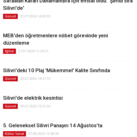
Safaalan Kararı Danamandıra için emsal oldu: 'Şimdi sıra
Silivri'de'
31.07.2026 14:00:05
Güncel
MEB'den öğretmenlere nöbet görevinde yeni
düzenleme
27.07.2026 11:36:31
Eğitim
Silivri'deki 10 Plaj 'Mükemmel' Kalite Sınıfında
20.07.2026 14:37:57
Güncel
Silivri'de elektrik kesintisi
20.07.2026 13:21:32
Güncel
5. Geleneksel Silivri Panayırı 14 Ağustos’ta
07.08.2026 15:58:39
Kültür Sanat