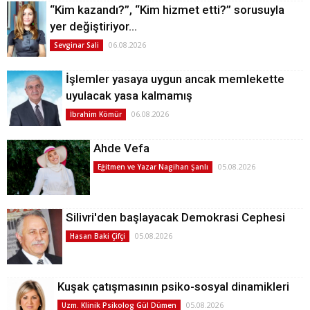
“Kim kazandı?”, “Kim hizmet etti?” sorusuyla
yer değiştiriyor…
06.08.2026
Sevginar Sali
İşlemler yasaya uygun ancak memlekette
uyulacak yasa kalmamış
06.08.2026
İbrahim Kömür
Ahde Vefa
05.08.2026
Eğitmen ve Yazar Nagihan Şanlı
Silivri'den başlayacak Demokrasi Cephesi
05.08.2026
Hasan Baki Çifçi
Kuşak çatışmasının psiko-sosyal dinamikleri
05.08.2026
Uzm. Klinik Psikolog Gül Dümen