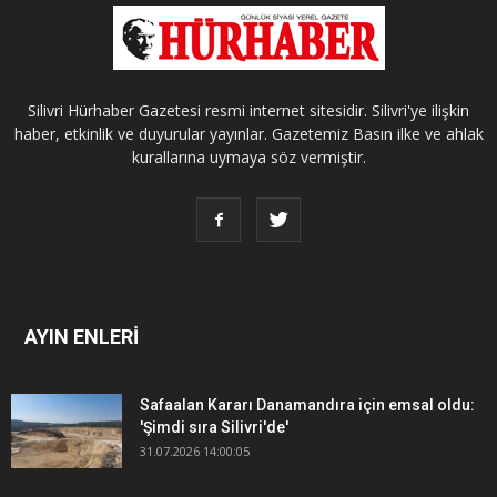
Silivri Hürhaber Gazetesi resmi internet sitesidir. Silivri'ye ilişkin
haber, etkinlik ve duyurular yayınlar. Gazetemiz Basın ilke ve ahlak
kurallarına uymaya söz vermiştir.
AYIN ENLERİ
Safaalan Kararı Danamandıra için emsal oldu:
'Şimdi sıra Silivri'de'
31.07.2026 14:00:05