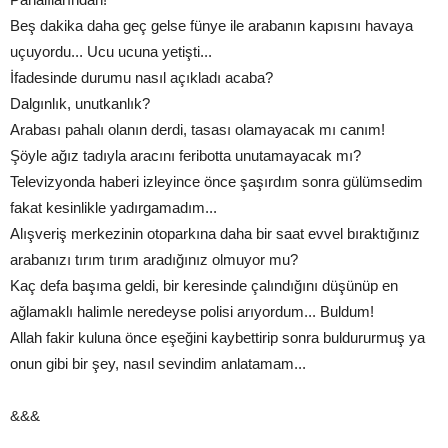
Beş dakika daha geç gelse fünye ile arabanın kapısını havaya
uçuyordu... Ucu ucuna yetişti...
İfadesinde durumu nasıl açıkladı acaba?
Dalgınlık, unutkanlık?
Arabası pahalı olanın derdi, tasası olamayacak mı canım!
Şöyle ağız tadıyla aracını feribotta unutamayacak mı?
Televizyonda haberi izleyince önce şaşırdım sonra gülümsedim
fakat kesinlikle yadırgamadım...
Alışveriş merkezinin otoparkına daha bir saat evvel bıraktığınız
arabanızı tırım tırım aradığınız olmuyor mu?
Kaç defa başıma geldi, bir keresinde çalındığını düşünüp en
ağlamaklı halimle neredeyse polisi arıyordum... Buldum!
Allah fakir kuluna önce eşeğini kaybettirip sonra buldururmuş ya
onun gibi bir şey, nasıl sevindim anlatamam...
&&&