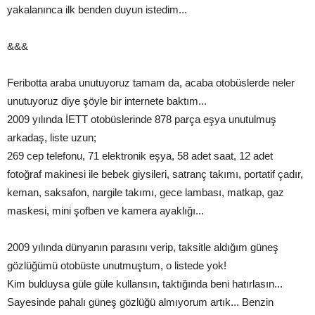
yakalanınca ilk benden duyun istedim...
&&&
Feribotta araba unutuyoruz tamam da, acaba otobüslerde neler
unutuyoruz diye şöyle bir internete baktım...
2009 yılında İETT otobüslerinde 878 parça eşya unutulmuş
arkadaş, liste uzun;
269 cep telefonu, 71 elektronik eşya, 58 adet saat, 12 adet
fotoğraf makinesi ile bebek giysileri, satranç takımı, portatif çadır,
keman, saksafon, nargile takımı, gece lambası, matkap, gaz
maskesi, mini şofben ve kamera ayaklığı...
2009 yılında dünyanın parasını verip, taksitle aldığım güneş
gözlüğümü otobüste unutmuştum, o listede yok!
Kim bulduysa güle güle kullansın, taktığında beni hatırlasın...
Sayesinde pahalı güneş gözlüğü almıyorum artık... Benzin