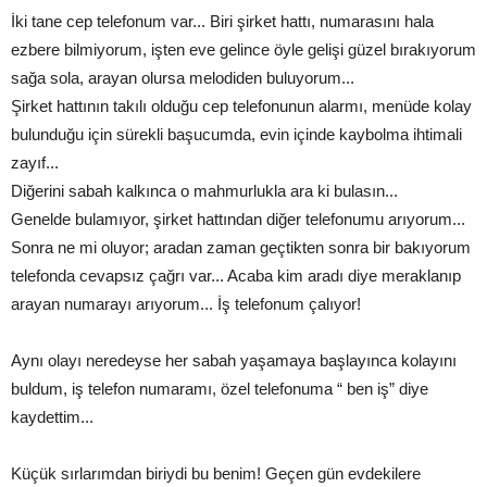
İki tane cep telefonum var... Biri şirket hattı, numarasını hala
ezbere bilmiyorum, işten eve gelince öyle gelişi güzel bırakıyorum
sağa sola, arayan olursa melodiden buluyorum...
Şirket hattının takılı olduğu cep telefonunun alarmı, menüde kolay
bulunduğu için sürekli başucumda, evin içinde kaybolma ihtimali
zayıf...
Diğerini sabah kalkınca o mahmurlukla ara ki bulasın...
Genelde bulamıyor, şirket hattından diğer telefonumu arıyorum...
Sonra ne mi oluyor; aradan zaman geçtikten sonra bir bakıyorum
telefonda cevapsız çağrı var... Acaba kim aradı diye meraklanıp
arayan numarayı arıyorum... İş telefonum çalıyor!
Aynı olayı neredeyse her sabah yaşamaya başlayınca kolayını
buldum, iş telefon numaramı, özel telefonuma “ ben iş” diye
kaydettim...
Küçük sırlarımdan biriydi bu benim! Geçen gün evdekilere