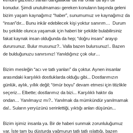
konudur. Şimdi unutulmaması gereken konuların başında geleni
bizim yaşam kaynağımız “haber”, sunumumuz ve kaynağımız da
“insan”dır... Bunu inkâr edebilecek kişi yoktur sanırım… Durum
bu şekilde olunca yaşamak için haberi bir şekilde bulabilirsiniz
fakat kaynak insan olduğunda da hep; “doğru insanı” arayıp
durursunuz. Bulur musunuz?.. Valla bazen bulursunuz!.. Bazen
de bulduğunuzu sanırsınız! Yanıldığınız çok olur…
Bizim mesleğin “acı ve tatlı yanları” da çoktur. Aynen insanlar
arasındaki karşılıklı dostluklarda olduğu gibi... Dostlarımızın
günlük, aylık, yıllık değil; “ömür boyu” devam etmesi için titizlikle
seçeriz... Elbette; dostlarımız da bizi... Karşılıklı haktır da
ondan… Yanılmayız mı?.. Yanılmak da mümkündür yanılmamak
da!.. Suların yeryüzünü serinlettiği, yıktığı anları düşünün...
Bizim işimiz insanla ya. Bir de haberi sunmak zorunluluğumuz
var. İşte tam bu düsturda yağmurun tatlı tatlı ıslattığı, bazen