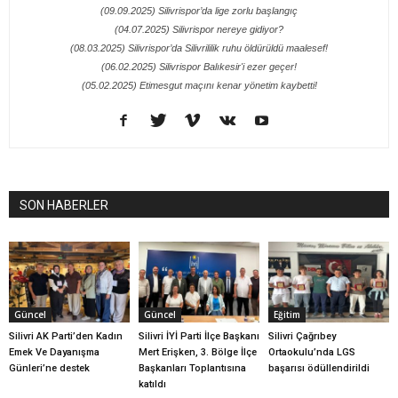
(09.09.2025) Silivrispor’da lige zorlu başlangıç
(04.07.2025) Silivrispor nereye gidiyor?
(08.03.2025) Silivrispor’da Silivrililik ruhu öldürüldü maalesef!
(06.02.2025) Silivrispor Balıkesir'i ezer geçer!
(05.02.2025) Etimesgut maçını kenar yönetim kaybetti!
SON HABERLER
Güncel
Güncel
Eğitim
Silivri AK Parti’den Kadın
Silivri İYİ Parti İlçe Başkanı
Silivri Çağrıbey
Emek Ve Dayanışma
Mert Erişken, 3. Bölge İlçe
Ortaokulu’nda LGS
Günleri’ne destek
Başkanları Toplantısına
başarısı ödüllendirildi
katıldı