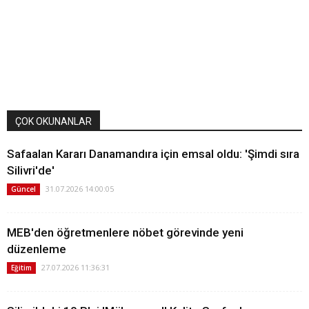
ÇOK OKUNANLAR
Safaalan Kararı Danamandıra için emsal oldu: 'Şimdi sıra
Silivri'de'
31.07.2026 14:00:05
Güncel
MEB'den öğretmenlere nöbet görevinde yeni
düzenleme
27.07.2026 11:36:31
Eğitim