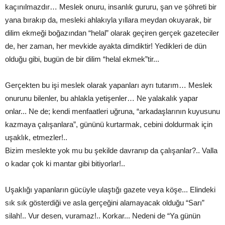
kaçınılmazdır… Meslek onuru, insanlık gururu, şan ve şöhreti bir
yana bırakıp da, mesleki ahlakıyla yıllara meydan okuyarak, bir
dilim ekmeği boğazından “helal” olarak geçiren gerçek gazeteciler
de, her zaman, her mevkide ayakta dimdiktir! Yedikleri de dün
olduğu gibi, bugün de bir dilim “helal ekmek”tir...
Gerçekten bu işi meslek olarak yapanları ayrı tutarım… Meslek
onurunu bilenler, bu ahlakla yetişenler… Ne yalakalık yapar
onlar... Ne de; kendi menfaatleri uğruna, “arkadaşlarının kuyusunu
kazmaya çalışanlara”, gününü kurtarmak, cebini doldurmak için
uşaklık, etmezler!..
Bizim meslekte yok mu bu şekilde davranıp da çalışanlar?.. Valla
o kadar çok ki mantar gibi bitiyorlar!..
Uşaklığı yapanların gücüyle ulaştığı gazete veya köşe... Elindeki
sık sık gösterdiği ve asla gerçeğini alamayacak olduğu “Sarı”
silah!.. Vur desen, vuramaz!.. Korkar... Nedeni de “Ya günün