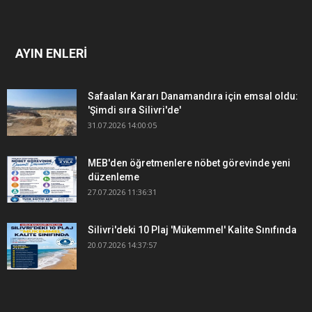
AYIN ENLERİ
Safaalan Kararı Danamandıra için emsal oldu:
'Şimdi sıra Silivri'de'
31.07.2026 14:00:05
MEB'den öğretmenlere nöbet görevinde yeni
düzenleme
27.07.2026 11:36:31
Silivri'deki 10 Plaj 'Mükemmel' Kalite Sınıfında
20.07.2026 14:37:57