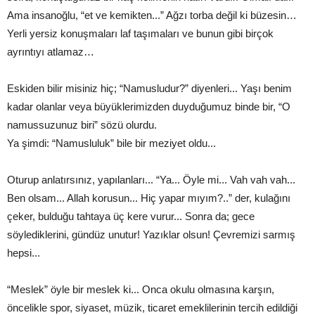
Ama insanoğlu, “et ve kemikten...” Ağzı torba değil ki büzesin…
Yerli yersiz konuşmaları laf taşımaları ve bunun gibi birçok
ayrıntıyı atlamaz…
Eskiden bilir misiniz hiç; “Namusludur?” diyenleri... Yaşı benim
kadar olanlar veya büyüklerimizden duyduğumuz binde bir, “O
namussuzunuz biri” sözü olurdu.
Ya şimdi: “Namusluluk” bile bir meziyet oldu...
Oturup anlatırsınız, yapılanları... “Ya... Öyle mi... Vah vah vah...
Ben olsam... Allah korusun... Hiç yapar mıyım?..” der, kulağını
çeker, bulduğu tahtaya üç kere vurur... Sonra da; gece
söylediklerini, gündüz unutur! Yazıklar olsun! Çevremizi sarmış
hepsi...
“Meslek” öyle bir meslek ki... Onca okulu olmasına karşın,
öncelikle spor, siyaset, müzik, ticaret emeklilerinin tercih edildiği