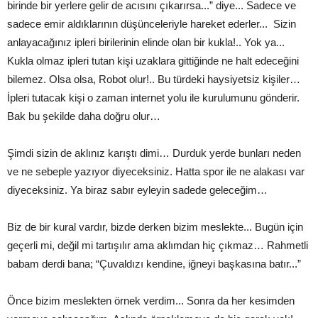
birinde bir yerlere gelir de acısını çıkarırsa...” diye... Sadece ve
sadece emir aldıklarının düşünceleriyle hareket ederler... Sizin
anlayacağınız ipleri birilerinin elinde olan bir kukla!.. Yok ya...
Kukla olmaz ipleri tutan kişi uzaklara gittiğinde ne halt edeceğini
bilemez. Olsa olsa, Robot olur!.. Bu türdeki haysiyetsiz kişiler…
İpleri tutacak kişi o zaman internet yolu ile kurulumunu gönderir.
Bak bu şekilde daha doğru olur…
Şimdi sizin de aklınız karıştı dimi… Durduk yerde bunları neden
ve ne sebeple yazıyor diyeceksiniz. Hatta spor ile ne alakası var
diyeceksiniz. Ya biraz sabır eyleyin sadede geleceğim…
Biz de bir kural vardır, bizde derken bizim meslekte... Bugün için
geçerli mi, değil mi tartışılır ama aklımdan hiç çıkmaz… Rahmetli
babam derdi bana; “Çuvaldızı kendine, iğneyi başkasına batır...”
Önce bizim meslekten örnek verdim... Sonra da her kesimden