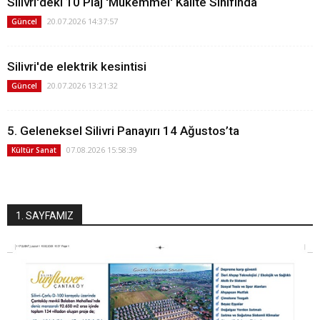
Silivri'deki 10 Plaj 'Mükemmel' Kalite Sınıfında
20.07.2026 14:37:57
Güncel
Silivri'de elektrik kesintisi
20.07.2026 13:21:32
Güncel
5. Geleneksel Silivri Panayırı 14 Ağustos’ta
07.08.2026 15:58:39
Kültür Sanat
1. SAYFAMIZ