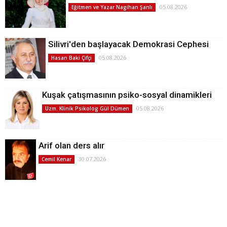
05.08.2026
Eğitmen ve Yazar Nagihan Şanlı
Silivri'den başlayacak Demokrasi Cephesi
05.08.2026
Hasan Baki Çifçi
Kuşak çatışmasının psiko-sosyal dinamikleri
05.08.2026
Uzm. Klinik Psikolog Gül Dümen
Arif olan ders alır
30.07.2026
Cemil Kenar