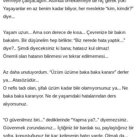
vermeye çalışacağım. Aslında örneklemeye de hiç gerek yok!
Yaşayanlar en az benim kadar biliyor, her meslekte “kim, kimdir?”
diye...
Yaşam uzun... Ama son derece de kısa... Çevrenize bir bakın
bakalım. Bir düşünelim hep birlikte: “Biz nerede hata yaptık...”
diye?.. Şimdi diyeceksiniz ki bana; hatasız kul olmaz!
Önemli olan hatanın bilinmesi ve tekrar edilmemesi...
Az daha unutuyordum. “Üzüm üzüme baka baka kararır” derler
ya... Atasözüdür...
O nefis tadı olan, şifalı üzüm kadar bile olamıyorsunuz ya... Ne
baka baka kararıyor. Ne de yaşamdaki hatalarından ders
alıyorsunuz.
“O güvenilmez biri...” dediklerinde “Yapma ya?..” diyemezsiniz.
Güvenmek zorundasınız... İçtiğiniz bir bardak su, paylaştığınız bir
sofra, konuştuğunuz bir kaç kelimenin hatırı vardır. Olmalı da...