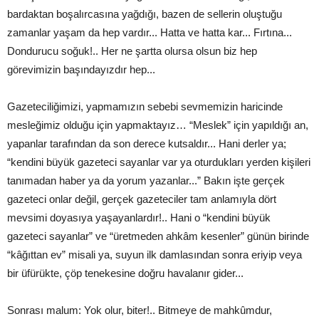
bardaktan boşalırcasına yağdığı, bazen de sellerin oluştuğu
zamanlar yaşam da hep vardır... Hatta ve hatta kar... Fırtına...
Dondurucu soğuk!.. Her ne şartta olursa olsun biz hep
görevimizin başındayızdır hep...
Gazeteciliğimizi, yapmamızın sebebi sevmemizin haricinde
mesleğimiz olduğu için yapmaktayız… “Meslek” için yapıldığı an,
yapanlar tarafından da son derece kutsaldır... Hani derler ya;
“kendini büyük gazeteci sayanlar var ya oturdukları yerden kişileri
tanımadan haber ya da yorum yazanlar...” Bakın işte gerçek
gazeteci onlar değil, gerçek gazeteciler tam anlamıyla dört
mevsimi doyasıya yaşayanlardır!.. Hani o “kendini büyük
gazeteci sayanlar” ve “üretmeden ahkâm kesenler” günün birinde
“kâğıttan ev” misali ya, suyun ilk damlasından sonra eriyip veya
bir üfürükte, çöp tenekesine doğru havalanır gider...
Sonrası malum: Yok olur, biter!.. Bitmeye de mahkûmdur,