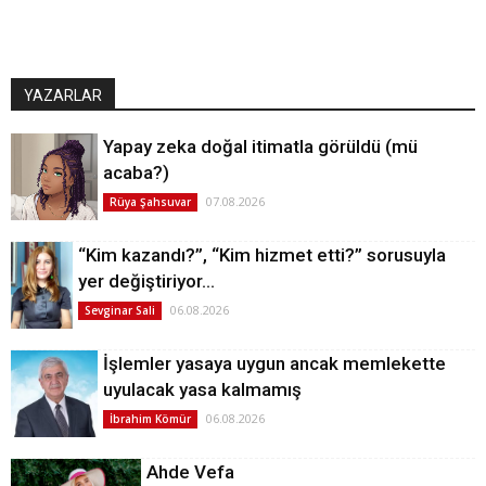
YAZARLAR
Yapay zeka doğal itimatla görüldü (mü
acaba?)
07.08.2026
Rüya Şahsuvar
“Kim kazandı?”, “Kim hizmet etti?” sorusuyla
yer değiştiriyor…
06.08.2026
Sevginar Sali
İşlemler yasaya uygun ancak memlekette
uyulacak yasa kalmamış
06.08.2026
İbrahim Kömür
Ahde Vefa