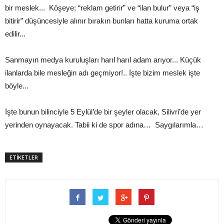
bir meslek... Köşeye; “reklam getirir” ve “ilan bulur” veya “iş
bitirir” düşüncesiyle alınır bırakın bunları hatta kuruma ortak
edilir...
Sanmayın medya kuruluşları harıl harıl adam arıyor... Küçük
ilanlarda bile mesleğin adı geçmiyor!.. İşte bizim meslek işte
böyle...
İşte bunun bilinciyle 5 Eylül’de bir şeyler olacak, Silivri’de yer
yerinden oynayacak. Tabii ki de spor adına… Saygılarımla…
ETİKETLER