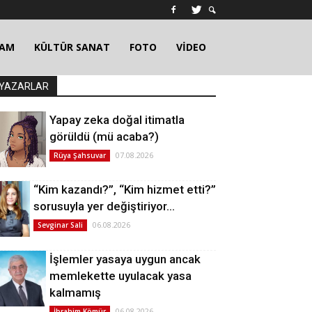
ŞAM
KÜLTÜR SANAT
FOTO
VİDEO
YAZARLAR
Yapay zeka doğal itimatla
görüldü (mü acaba?)
07.08.2026
Rüya Şahsuvar
“Kim kazandı?”, “Kim hizmet etti?”
sorusuyla yer değiştiriyor…
06.08.2026
Sevginar Sali
İşlemler yasaya uygun ancak
memlekette uyulacak yasa
kalmamış
06.08.2026
İbrahim Kömür