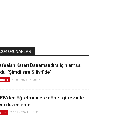
ÇOK OKUNANLAR
afaalan Kararı Danamandıra için emsal
du: 'Şimdi sıra Silivri'de'
31.07.2026 14:00:05
üncel
EB'den öğretmenlere nöbet görevinde
eni düzenleme
27.07.2026 11:36:31
ğitim