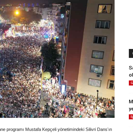
S
ol
G
M
y
E
sahne programı Mustafa Kepçeli yönetimindeki Silivri Dans'ın