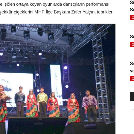
S
el şölen ortaya koyan oyunlarda dansçıların performansı
S
şekkür çiçeklerini MHP İlçe Başkanı Zafer Yalçın, tebrikleri
G
Si
G
S
ve
G