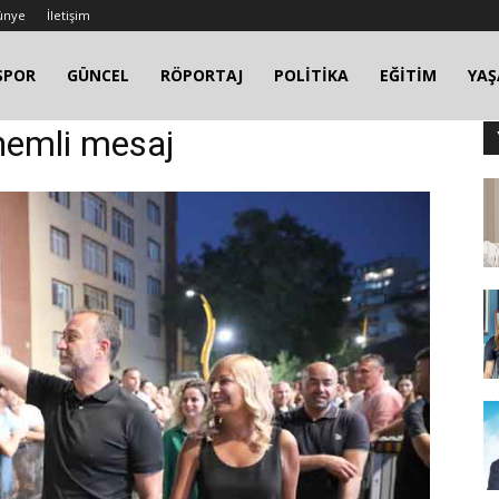
ünye
İletişim
SPOR
GÜNCEL
RÖPORTAJ
POLİTİKA
EĞİTİM
YA
nemli mesaj