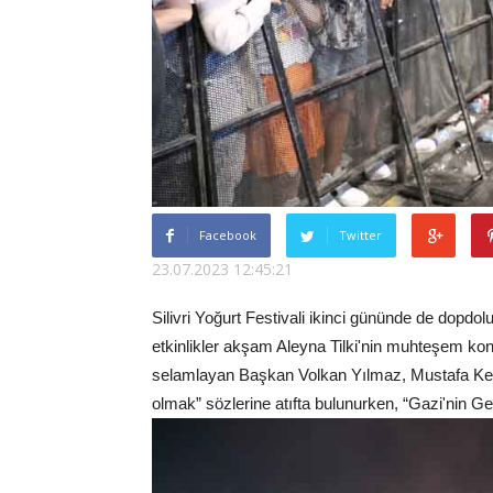
Facebook
Twitter
23.07.2023 12:45:21
Silivri Yoğurt Festivali ikinci gününde de dopdol
etkinlikler akşam Aleyna Tilki'nin muhteşem konser
selamlayan Başkan Volkan Yılmaz, Mustafa Kema
olmak” sözlerine atıfta bulunurken, “Gazi'nin G