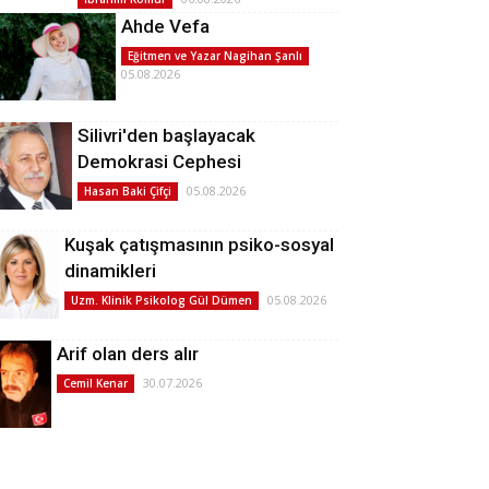
Ahde Vefa
Eğitmen ve Yazar Nagihan Şanlı
05.08.2026
Silivri'den başlayacak
Demokrasi Cephesi
05.08.2026
Hasan Baki Çifçi
Kuşak çatışmasının psiko-sosyal
dinamikleri
05.08.2026
Uzm. Klinik Psikolog Gül Dümen
Arif olan ders alır
30.07.2026
Cemil Kenar