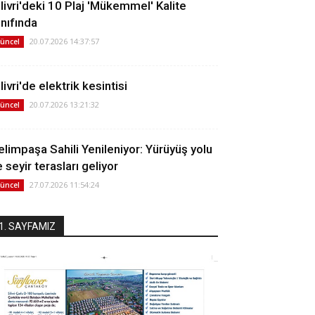
ilivri'deki 10 Plaj 'Mükemmel' Kalite
ınıfında
20.07.2026 14:37:57
üncel
livri'de elektrik kesintisi
20.07.2026 13:21:32
üncel
elimpaşa Sahili Yenileniyor: Yürüyüş yolu
 seyir terasları geliyor
27.07.2026 11:54:24
üncel
1. SAYFAMIZ