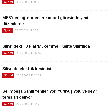
31.07.2026 14:00:05
Güncel
MEB'den öğretmenlere nöbet görevinde yeni
düzenleme
27.07.2026 11:36:31
Eğitim
Silivri'deki 10 Plaj 'Mükemmel' Kalite Sınıfında
20.07.2026 14:37:57
Güncel
Silivri'de elektrik kesintisi
20.07.2026 13:21:32
Güncel
Selimpaşa Sahili Yenileniyor: Yürüyüş yolu ve seyir
terasları geliyor
27.07.2026 11:54:24
Güncel