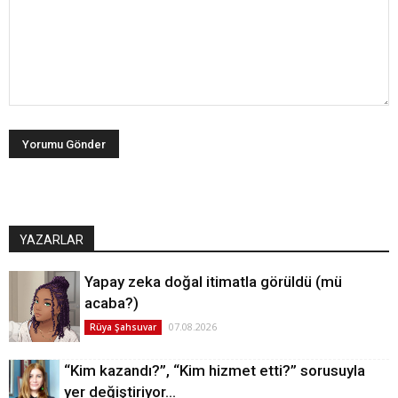
YAZARLAR
Yapay zeka doğal itimatla görüldü (mü
acaba?)
07.08.2026
Rüya Şahsuvar
“Kim kazandı?”, “Kim hizmet etti?” sorusuyla
yer değiştiriyor…