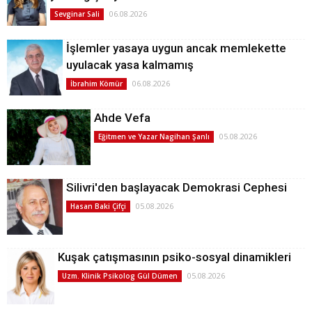
06.08.2026
Sevginar Sali
İşlemler yasaya uygun ancak memlekette
uyulacak yasa kalmamış
06.08.2026
İbrahim Kömür
Ahde Vefa
05.08.2026
Eğitmen ve Yazar Nagihan Şanlı
Silivri'den başlayacak Demokrasi Cephesi
05.08.2026
Hasan Baki Çifçi
Kuşak çatışmasının psiko-sosyal dinamikleri
05.08.2026
Uzm. Klinik Psikolog Gül Dümen