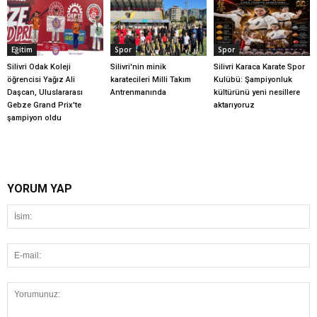
Eğitim
Spor
Spor
Silivri Odak Koleji
Silivri'nin minik
Silivri Karaca Karate Spor
öğrencisi Yağız Ali
karatecileri Milli Takım
Kulübü: Şampiyonluk
Daşcan, Uluslararası
Antrenmanında
kültürünü yeni nesillere
Gebze Grand Prix'te
aktarıyoruz
şampiyon oldu
YORUM YAP