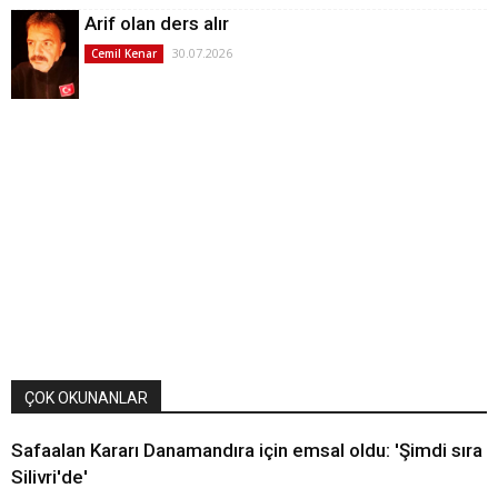
Arif olan ders alır
30.07.2026
Cemil Kenar
ÇOK OKUNANLAR
Safaalan Kararı Danamandıra için emsal oldu: 'Şimdi sıra
Silivri'de'