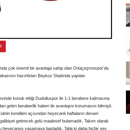
unda çok önemli bir avantaja sahip olan Ortaçeşmespor'da
kasının hazırlıkları Beykoz Stadında yapılan
evinde konuk ettiği Dudulluspor ile 1-1 berabere kalmasına
an gelen beraberlik haberi ile avantajını korumasını bilmişti.
tin kendileri açısından heyecanlı haftaların devam
galibiyet getirecek golü maalesef bulamadık. Takım olarak
u heyecanını yaşamaya başladık. Tabii ki daha hiçbir şey