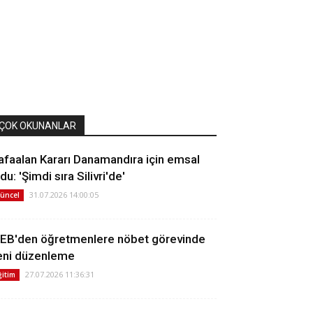
ÇOK OKUNANLAR
afaalan Kararı Danamandıra için emsal
du: 'Şimdi sıra Silivri'de'
31.07.2026 14:00:05
üncel
EB'den öğretmenlere nöbet görevinde
eni düzenleme
27.07.2026 11:36:31
ğitim