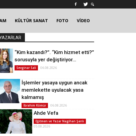
ŞAM
KÜLTÜR SANAT
FOTO
VİDEO
YAZARLAR
“Kim kazandı?”. “Kim hizmet etti?”
sorusuyla yer değiştiriyor…
06.08.2026
Sevginar Sali
İşlemler yasaya uygun ancak
memlekette uyulacak yasa
kalmamış
06.08.2026
İbrahim Kömür
Ahde Vefa
Eğitmen ve Yazar Nagihan Şanlı
05.08.2026