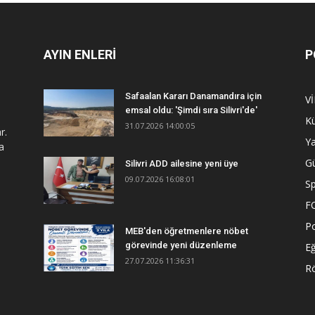
AYIN ENLERİ
P
Safaalan Kararı Danamandıra için
V
emsal oldu: 'Şimdi sıra Silivri'de'
Kü
31.07.2026 14:00:05
r.
Y
a
G
Silivri ADD ailesine yeni üye
09.07.2026 16:08:01
S
F
Po
MEB'den öğretmenlere nöbet
görevinde yeni düzenleme
Eğ
27.07.2026 11:36:31
R