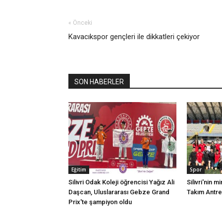
« Önceki
Kavacıkspor gençleri ile dikkatleri çekiyor
SON HABERLER
Eğitim
Spor
Silivri Odak Koleji öğrencisi Yağız Ali
Silivri'nin mi
Daşcan, Uluslararası Gebze Grand
Takım Antr
Prix'te şampiyon oldu