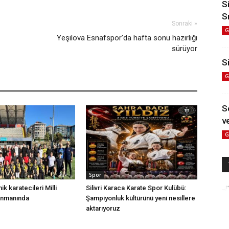
S
S
Sonraki »
G
Yeşilova Esnafspor'da hafta sonu hazırlığı
sürüyor
Si
G
S
ve
G
Spor
nik karatecileri Milli
Silivri Karaca Karate Spor Kulübü:
enmanında
Şampiyonluk kültürünü yeni nesillere
aktarıyoruz