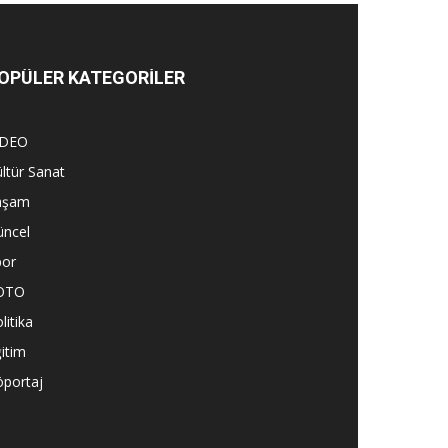
OPÜLER KATEGORİLER
İDEO
ltür Sanat
aşam
üncel
por
OTO
litika
itim
öportaj