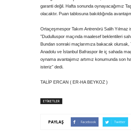
garanti değil. Hafta sonunda oynayacağımız Taş
olacaktır. Puan tablosuna bakıldığında avantajı
Ortaçeşmespor Takım Antrenörü Salih Yılmaz is
"Dudulluspor maçında maalesef beklentileri saha
Bundan sonraki maçlarımıza bakacak olursak, Ta
Anadolu ve İstanbul Bafraspor ile iç sahada maç
oynama avantajımız artımız konumunda son ha
isteriz" dedi.
TALİP ERCAN ( ER-HA BEYKOZ )
ETİKETLER
PAYLAŞ
Facebook
Twitter