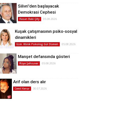
Silivri'den başlayacak
Demokrasi Cephesi
05.08.2026
Hasan Baki Çifçi
Kuşak çatışmasının psiko-sosyal
dinamikleri
05.08.2026
Uzm. Klinik Psikolog Gül Dümen
Manşet defansında gösteri
05.08.2026
Rüya Şahsuvar
Arif olan ders alır
30.07.2026
Cemil Kenar