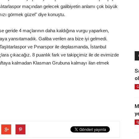
lıtarlaspor maçından gelecek galibiyetin anlamı çok büyük
mızı görmek güzel" diye konuştu.
e geride 4 maçlarının daha kaldığına vurgu yaparken,
ya yansıtamadık. Galiba verilen ara bize iyi gelmedi.
şlıtarlaspor ve Pınarspor ile deplasmanda, İstanbul
lara çıkacağız. 8 puanlık fark ve takipçimiz ile de evimizde
ftaya kalmadan Klasman Grubuna kalmayı ilan etmek
S
ol
G
M
y
E