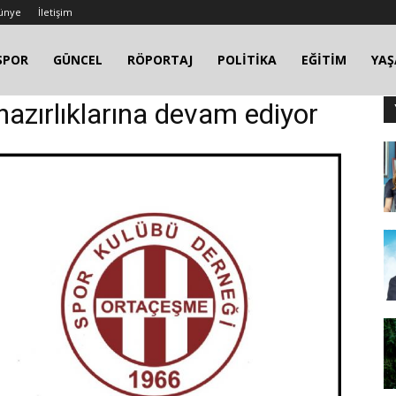
ünye
İletişim
SPOR
GÜNCEL
RÖPORTAJ
POLİTİKA
EĞİTİM
YA
hazırlıklarına devam ediyor