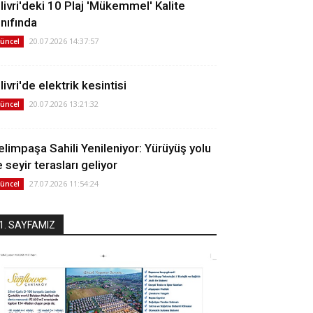
ilivri'deki 10 Plaj 'Mükemmel' Kalite
ınıfında
20.07.2026 14:37:57
üncel
livri'de elektrik kesintisi
20.07.2026 13:21:32
üncel
elimpaşa Sahili Yenileniyor: Yürüyüş yolu
 seyir terasları geliyor
27.07.2026 11:54:24
üncel
1. SAYFAMIZ