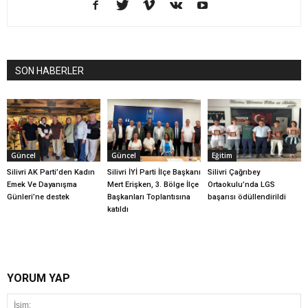
SON HABERLER
Güncel
Güncel
Eğitim
Silivri AK Parti’den Kadın
Silivri İYİ Parti İlçe Başkanı
Silivri Çağrıbey
Emek Ve Dayanışma
Mert Erişken, 3. Bölge İlçe
Ortaokulu’nda LGS
Günleri’ne destek
Başkanları Toplantısına
başarısı ödüllendirildi
katıldı
YORUM YAP