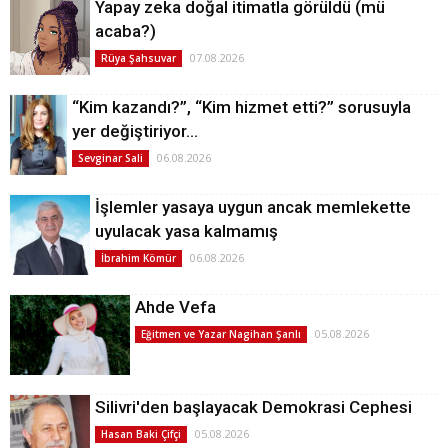
Yapay zeka doğal itimatla görüldü (mü
acaba?)
07.08.2026
Rüya Şahsuvar
“Kim kazandı?”, “Kim hizmet etti?” sorusuyla
yer değiştiriyor…
06.08.2026
Sevginar Sali
İşlemler yasaya uygun ancak memlekette
uyulacak yasa kalmamış
06.08.2026
İbrahim Kömür
Ahde Vefa
05.08.2026
Eğitmen ve Yazar Nagihan Şanlı
Silivri'den başlayacak Demokrasi Cephesi
05.08.2026
Hasan Baki Çifçi