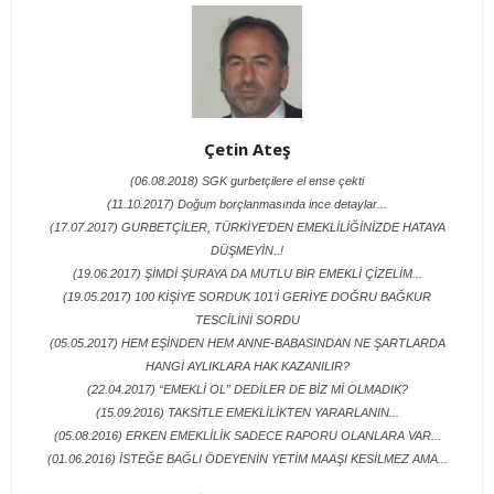
Çetin Ateş
(06.08.2018) SGK gurbetçilere el ense çekti
(11.10.2017) Doğum borçlanmasında ince detaylar...
(17.07.2017) GURBETÇİLER, TÜRKİYE’DEN EMEKLİLİĞİNİZDE HATAYA
DÜŞMEYİN..!
(19.06.2017) ŞİMDİ ŞURAYA DA MUTLU BİR EMEKLİ ÇİZELİM...
(19.05.2017) 100 KİŞİYE SORDUK 101’İ GERİYE DOĞRU BAĞKUR
TESCİLİNİ SORDU
(05.05.2017) HEM EŞİNDEN HEM ANNE-BABASINDAN NE ŞARTLARDA
HANGİ AYLIKLARA HAK KAZANILIR?
(22.04.2017) “EMEKLİ OL” DEDİLER DE BİZ Mİ OLMADIK?
(15.09.2016) TAKSİTLE EMEKLİLİKTEN YARARLANIN...
(05.08.2016) ERKEN EMEKLİLİK SADECE RAPORU OLANLARA VAR...
(01.06.2016) İSTEĞE BAĞLI ÖDEYENİN YETİM MAAŞI KESİLMEZ AMA...