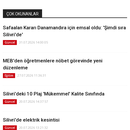
ÇOK OKUNANLAR
Safaalan Kararı Danamandıra için emsal oldu: 'Şimdi sıra
Silivri'de'
31.07.2026 14:00:05
Güncel
MEB'den öğretmenlere nöbet görevinde yeni
düzenleme
27.07.2026 11:36:31
Eğitim
Silivri'deki 10 Plaj 'Mükemmel' Kalite Sınıfında
20.07.2026 14:37:57
Güncel
Silivri'de elektrik kesintisi
20.07.2026 13:21:32
Güncel