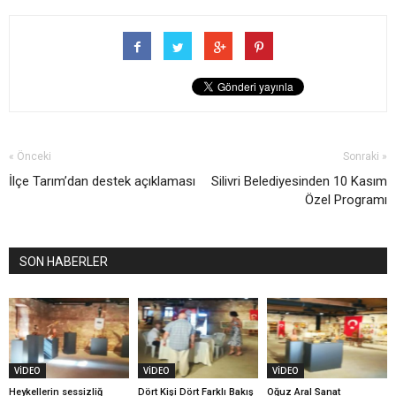
« Önceki
Sonraki »
İlçe Tarım’dan destek açıklaması
Silivri Belediyesinden 10 Kasım
Özel Programı
SON HABERLER
VİDEO
VİDEO
VİDEO
Heykellerin sessizliğ
Dört Kişi Dört Farklı Bakış
Oğuz Aral Sanat