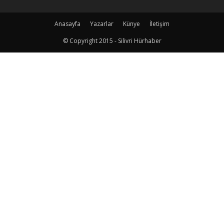
Anasayfa
Yazarlar
Künye
İletişim
© Copyright 2015 - Silivri Hürhaber