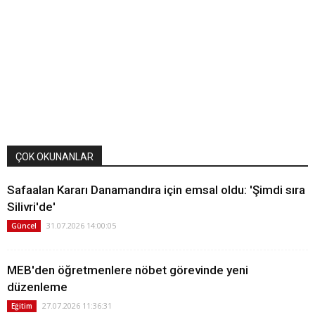
ÇOK OKUNANLAR
Safaalan Kararı Danamandıra için emsal oldu: 'Şimdi sıra
Silivri'de'
31.07.2026 14:00:05
Güncel
MEB'den öğretmenlere nöbet görevinde yeni
düzenleme
27.07.2026 11:36:31
Eğitim