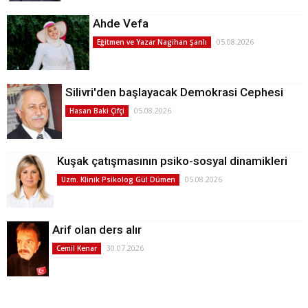
Ahde Vefa
05.08.2026
Eğitmen ve Yazar Nagihan Şanlı
Silivri'den başlayacak Demokrasi Cephesi
05.08.2026
Hasan Baki Çifçi
Kuşak çatışmasının psiko-sosyal dinamikleri
05.08.2026
Uzm. Klinik Psikolog Gül Dümen
Arif olan ders alır
30.07.2026
Cemil Kenar