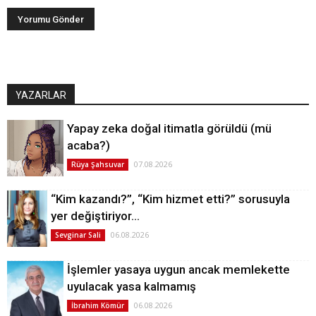
YAZARLAR
Yapay zeka doğal itimatla görüldü (mü
acaba?)
07.08.2026
Rüya Şahsuvar
“Kim kazandı?”, “Kim hizmet etti?” sorusuyla
yer değiştiriyor…
06.08.2026
Sevginar Sali
İşlemler yasaya uygun ancak memlekette
uyulacak yasa kalmamış
06.08.2026
İbrahim Kömür