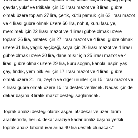
çavdar, yulaf ve tritikale için 19 lirası mazot ve 8 lirası gübre
olmak üzere toplam 27 lira, çeltik, kütlü pamuk için 62 lirası mazot
ve 4 lirası gübre olmak üzere 66 lira, nohut, kuru fasulye,
mercimek için 22 lirası mazot ve 4 lirası gübre olmak üzere
toplam 26 lira, patates için 27 lirası mazot ve 4 lirası gübre olmak
üzere 31 lira, yağlık ayçiçeği, soya için 26 lirası mazot ve 4 lirası
gübre olmak üzere 30 lira, dane mısır için 25 lirası mazot ve 4
lirası gübre olmak üzere 29 lira, kuru soğan, kanola, aspir, yaş
çay, fındık, yem bitkileri için 17 lirası mazot ve 4 lirası gübre
olmak üzere 21 lira, zeytin ve diğer ürünler için 15 lirası mazot ve
4 lirası gübre olmak üzere 19 lira destek verilecek. Nadas için de
dekar başına 8 liralık mazot desteği sağlanacak.
Toprak analizi desteği olarak asgari 50 dekar ve üzeri tarım
arazilerinde, her 50 dekar araziye kadar analiz başına yetkili
toprak analiz laboratuvarlarına 40 lira destek olunacak.”