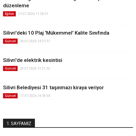
düzenleme
27.07.2026 11:36:31
Eğitim
Silivri'deki 10 Plaj 'Mükemmel' Kalite Sınıfında
20.07.2026 14:37:57
Güncel
Silivri'de elektrik kesintisi
20.07.2026 13:21:32
Güncel
Silivri Belediyesi 31 taşınmazı kiraya veriyor
17.07.2026 14:18:54
Güncel
1. SAYFAMIZ