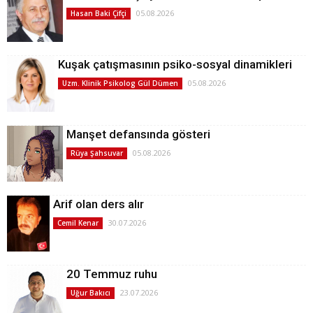
05.08.2026
Hasan Baki Çifçi
Kuşak çatışmasının psiko-sosyal dinamikleri
05.08.2026
Uzm. Klinik Psikolog Gül Dümen
Manşet defansında gösteri
05.08.2026
Rüya Şahsuvar
Arif olan ders alır
30.07.2026
Cemil Kenar
20 Temmuz ruhu
23.07.2026
Uğur Bakıcı