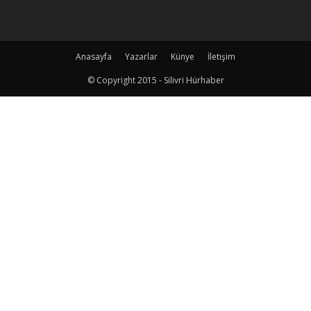
Anasayfa
Yazarlar
Künye
İletişim
© Copyright 2015 - Silivri Hürhaber