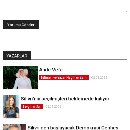
YAZARLAR
Ahde Vefa
05.08.2026
Eğitmen ve Yazar Nagihan Şanlı
Silivri’nin seçilmişleri beklemede kalıyor
05.08.2026
Sevginar Sali
Silivri'den başlayacak Demokrasi Cephesi