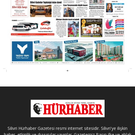
Silivri Hürhaber Gazetesi resmi internet sitesidir. Silivri'ye ilişkin
haber, etkinlik ve duyurular yayınlar. Gazetemiz Basın ilke ve ahlak