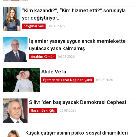
“Kim kazandı?”, “Kim hizmet etti?” sorusuyla
yer değiştiriyor…
06.08.2026
Sevginar Sali
İşlemler yasaya uygun ancak memlekette
uyulacak yasa kalmamış
06.08.2026
İbrahim Kömür
Ahde Vefa
05.08.2026
Eğitmen ve Yazar Nagihan Şanlı
Silivri'den başlayacak Demokrasi Cephesi
05.08.2026
Hasan Baki Çifçi
Kuşak çatışmasının psiko-sosyal dinamikleri