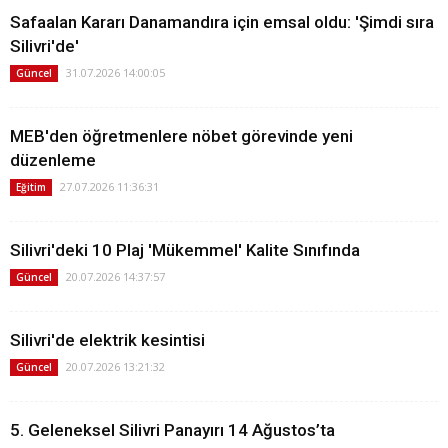
Safaalan Kararı Danamandıra için emsal oldu: 'Şimdi sıra
Silivri'de'
31.07.2026 14:00:05
Güncel
MEB'den öğretmenlere nöbet görevinde yeni
düzenleme
27.07.2026 11:36:31
Eğitim
Silivri'deki 10 Plaj 'Mükemmel' Kalite Sınıfında
20.07.2026 14:37:57
Güncel
Silivri'de elektrik kesintisi
20.07.2026 13:21:32
Güncel
5. Geleneksel Silivri Panayırı 14 Ağustos’ta