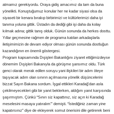
atmamız gerekiyordu. Oraya gidiş amacımız da tam da buna
yönelikti. Konuştuğumuz konular her ne kadar siyasi olsa da
siyaseti bir kenara bırakıp birbirimizi ve kültürlerimizi daha iyi
tanıma yoluna gittik. Üstadın da dediği gibi işi daha da kolay
kılmak adına; gittik tanış olduk. Günün sonunda da herkes dosttu.
Yıllar geçmesine rağmen de programa katılan arkadaşlarla
iletişimimizin de devam ediyor olması günün sonunda dostluğun
kazandığının en önemli göstergesi.
Program kapsamında Dışişleri Bakanlığını ziyaret ettiğimizdeyse
dönemim Dışişleri Bakanıyla da görüşme şansımız oldu. Türk
genci olarak merak edilen soruyu yani ilişkileri bir adım öteye
taşıyacak adım olan sınırın açılmasına yönelik düşüncelerini
bizzat Sayın Bakana sordum. İşgal ettikleri Karadağ'dan asla
çekilmeyecekleri gibi bir yanıt beklerken, aldığım yanıt karşısında
şaşırmıştım. Çünkü “Sınırı siz kapattınız, siz açın ki Karadağ
meselesini masaya yatıralım'” demişti. “İstediğiniz zaman yine
kapatırsınız” diye de ekleyerek somut önerisini dile getirerek beni