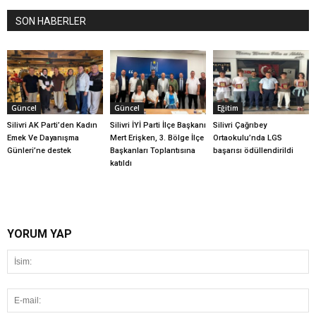
SON HABERLER
Güncel
Güncel
Eğitim
Silivri AK Parti’den Kadın
Silivri İYİ Parti İlçe Başkanı
Silivri Çağrıbey
Emek Ve Dayanışma
Mert Erişken, 3. Bölge İlçe
Ortaokulu’nda LGS
Günleri’ne destek
Başkanları Toplantısına
başarısı ödüllendirildi
katıldı
YORUM YAP