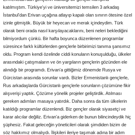
katılmıştım. Türkiye'yi ve üniversitemizi temsilen 3 arkadaş
İstanbul'dan Erivan uçağına atlayıp kapalı olan sınırın ötesine özel
izinle gitmiştik. Büyük bir heyecan ve merak içindeydim. Türk
olarak beni orada nasıl karşılayacaklarını, beni neleri beklediğini
bilmiyordum çünkü. Bir hafta boyunca düzenlenen programlar
süresince farklı kültürlerden gençlerle birbirimizi tanıma şansımız
oldu. Program kendi özelinde ciddi konuların konuşulduğu, ülkeler
arasındaki çatışmaların ve ön yargıların gençlerin gözünden ele
alındığı bir programdı. Erivan'a gittiğimiz dönemde Rusya ve
Gürcistan arasında sorunlar vardı. Bizler Ermenistanlı gençlerle,
Rus arkadaşlarda Gürcistanlı gençlerle sorunların çözümüne fikir
alışverişi yaptık. Çözüme yönelik projeler geliştirdik. Atılması
gereken adımları masaya yatırdık. Daha sonra da tüm ülkelerin
katıldığı programlar düzenlendi. Biz gençler olarak siyasetçi ve
karar alıcılar değiliz. Erivan'a giderken de bunun bilincindeydik hiç
şüphesiz. Fakat geleceğin yöneticileri olarak şimdiden bizim de
söz hakkımız olmalıydı. İlişkileri ileriye taşımak adına bir adım