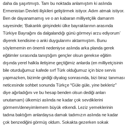
daha da şaşırtmıştı. Tam bu noktada anlamıştım ki aslında
Ermenistan Devleti ilişkileri geliştirmek istiyor. Adım atmak istiyor.
Ben de dayanamamış ve o an kabaran milliyetçilik damarım
sayesinde; ‘Bakanlık girişindeki ülke bayraklarının arasında
Türkiye Bayrağını da dalgalandığı günü görmeyi arzu ediyorum'
diyerek kendisine o anki duygularımı aktarmıştım. Bunu
söylememin en önemli nedeniyse aslında arka planda gerek
eğitimler sırasında tanıştığım gençler olsun gerekse eğitim
dışında yerel halkla iletişime geçtiğimiz anlarda (en milliyetçisinin
bile oturduğumuz kafede sırf Türk olduğumuz için bize servis
yapmazken, bizimle girdiği diyalog sonrasında, bizi biraz tanıması
neticesinde sohbet sonunda Türkçe “Güle güle, yine bekleriz”
diye ağırladığını ve bu hesap benden olsun dediği anları
unutamam) ülkemizi aslında ne kadar çok sevdiklerini
görmem/deneyimlemem büyük etkendi. Leziz yemeklerinin
tadına baktığım anlardaysa damak tadımızın aslında ne kadar
çok benzediğini görmüş oldum. Sokakta gezerken sokak