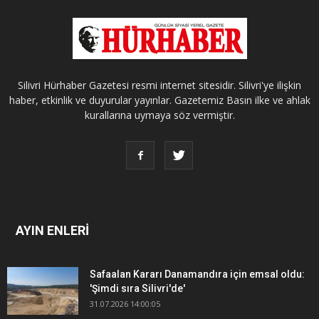
Silivri Hürhaber Gazetesi resmi internet sitesidir. Silivri'ye ilişkin
haber, etkinlik ve duyurular yayınlar. Gazetemiz Basın ilke ve ahlak
kurallarına uymaya söz vermiştir.
AYIN ENLERİ
Safaalan Kararı Danamandıra için emsal oldu:
'Şimdi sıra Silivri'de'
31.07.2026 14:00:05