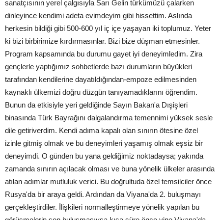
sanatçısının yerel çalgısıyla Sarı Gelin türkümüzü çalarken
dinleyince kendimi adeta evimdeyim gibi hissettim. Aslında
herkesin bildiği gibi 500-600 yıl iç içe yaşayan iki toplumuz. Yeter
ki bizi birbirimize kırdırmasınlar. Bizi bize düşman etmesinler.
Program kapsamında bu durumu gayet iyi deneyimledim. Zira
gençlerle yaptığımız sohbetlerde bazı durumların büyükleri
tarafından kendilerine dayatıldığından-empoze edilmesinden
kaynaklı ülkemizi doğru düzgün tanıyamadıklarını öğrendim.
Bunun da etkisiyle yeri geldiğinde Sayın Bakan'a Dışişleri
binasında Türk Bayrağını dalgalandırma temennimi yüksek sesle
dile getiriverdim. Kendi adıma kapalı olan sınırın ötesine özel
izinle gitmiş olmak ve bu deneyimleri yaşamış olmak eşsiz bir
deneyimdi. O günden bu yana geldiğimiz noktadaysa; yakında
zamanda sınırın açılacak olması ve buna yönelik ülkeler arasında
atılan adımlar mutluluk verici. Bu doğrultuda özel temsilciler önce
Rusya'da bir araya geldi. Ardından da Viyana'da 2. buluşmayı
gerçekleştirdiler. İlişkileri normalleştirmeye yönelik yapılan bu
görüşmelerin son buluşmasıysa kısa süre önce yine Viyana'da