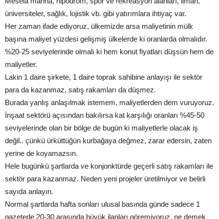
Mesela marina, hipodrom, spor ve rekreasyon alanları, liman,
üniversiteler, sağlık, lojistik vb. gibi yatırımlara ihtiyaç var.
Her zaman ifade ediyoruz, ülkemizde arsa maliyetinin mülk
başına maliyet yüzdesi gelişmiş ülkelerde ki oranlarda olmalıdır.
%20-25 seviyelerinde olmalı ki hem konut fiyatları düşsün hem de
maliyetler.
Lakin 1 daire şirkete, 1 daire toprak sahibine anlayışı ile sektör
para da kazanmaz, satış rakamları da düşmez.
Burada yanlış anlaşılmak istemem, maliyetlerden dem vuruyoruz.
İnşaat sektörü açısından bakılırsa kat karşılığı oranları %45-50
seviyelerinde olan bir bölge de bugün ki maliyetlerle olacak iş
değil.. çünkü ürküttüğün kurbağaya değmez, zarar edersin, zaten
yerine de koyamazsın.
Hele bugünkü şartlarda ve konjonktürde geçerli satış rakamları ile
sektör para kazanmaz. Neden yeni projeler üretilmiyor ve belirli
sayıda anlayın.
Normal şartlarda hafta sonları ulusal basında günde sadece 1
gazetede 20-30 arasında büyük ilanları göremiyoruz, ne demek