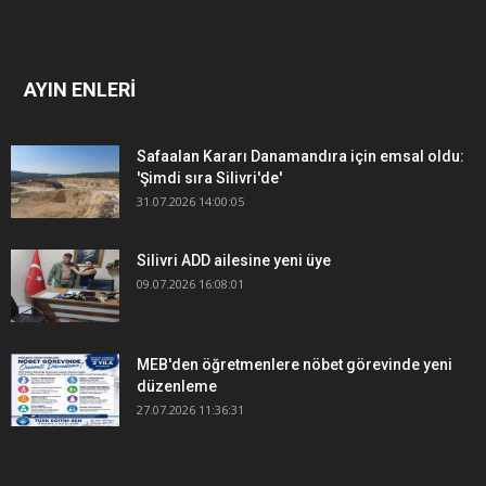
AYIN ENLERİ
Safaalan Kararı Danamandıra için emsal oldu:
'Şimdi sıra Silivri'de'
31.07.2026 14:00:05
Silivri ADD ailesine yeni üye
09.07.2026 16:08:01
MEB'den öğretmenlere nöbet görevinde yeni
düzenleme
27.07.2026 11:36:31