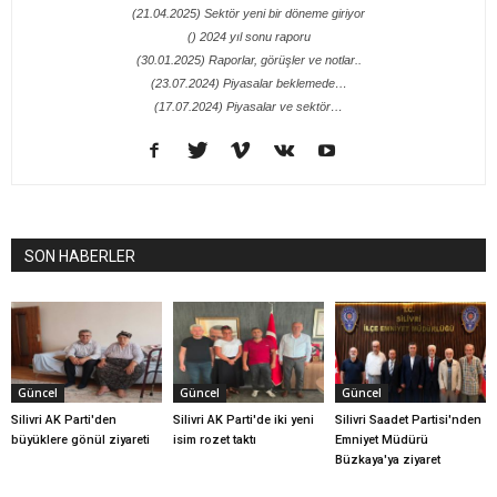
(21.04.2025) Sektör yeni bir döneme giriyor
() 2024 yıl sonu raporu
(30.01.2025) Raporlar, görüşler ve notlar..
(23.07.2024) Piyasalar beklemede…
(17.07.2024) Piyasalar ve sektör…
SON HABERLER
Güncel
Güncel
Güncel
Silivri AK Parti'den
Silivri AK Parti'de iki yeni
Silivri Saadet Partisi'nden
büyüklere gönül ziyareti
isim rozet taktı
Emniyet Müdürü
Büzkaya'ya ziyaret