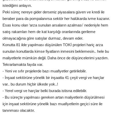
istediğimi anlayın.
Peki süreç nereye gider derseniz piyasalara güven ve kredi ile
beraber para da pompalanırsa sektör her halükarda ivme kazanır.
Esas konu olan ‘arza sunulan arsaların azalması' nedeniyle hem
satış rakamları hem de kat karşılığı oranlarında gerileme
olmayacağına göre satışlar durmaz, devam eder.
Konutta 81 ilde yapılması düşünülen TOKİ projeleri hariç arza
sunulan konutlarda kimse fiyatların inmesini beklemesin.. hele bu
maliyetlerle mümkün değil. Daha önce de düşüncelerimi yazdım.
Tekrarlamakta fayda var.
- Yeni ve sıfır projelerde bazı muafiyetler getirilebilir.
- İnşaat sektörüne yönelik bir inşaatta 41 çeşit vergi ve harçlar
var.. bu durum hiçbir ülkede yok..!
- Yerel vergi ve harçlar belki burada istisna edilebilir.
- Bu süreçte yapılması gereken artan maliyetlerin düşürülmesi
için inşaat sektörüne yönelik bazı muafiyetlerin geçici süre ile
tanınması olacaktır.