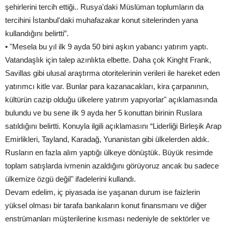
şehirlerini tercih ettiği.. Rusya'daki Müslüman toplumların da
tercihini İstanbul'daki muhafazakar konut sitelerinden yana
kullandığını belirtti”.
• "Mesela bu yıl ilk 9 ayda 50 bini aşkın yabancı yatırım yaptı.
Vatandaşlık için talep azınlıkta elbette. Daha çok Kinght Frank,
Savillas gibi ulusal araştırma otoritelerinin verileri ile hareket eden
yatırımcı kitle var. Bunlar para kazanacakları, kira çarpanının,
kültürün cazip olduğu ülkelere yatırım yapıyorlar" açıklamasında
bulundu ve bu sene ilk 9 ayda her 5 konuttan birinin Ruslara
satıldığını belirtti. Konuyla ilgili açıklamasını “Liderliği Birleşik Arap
Emirlikleri, Tayland, Karadağ, Yunanistan gibi ülkelerden aldık.
Rusların en fazla alım yaptığı ülkeye dönüştük. Büyük resimde
toplam satışlarda ivmenin azaldığını görüyoruz ancak bu sadece
ülkemize özgü değil" ifadelerini kullandı.
Devam edelim, iç piyasada ise yaşanan durum ise faizlerin
yüksel olması bir tarafa bankaların konut finansmanı ve diğer
enstrümanları müşterilerine kısması nedeniyle de sektörler ve