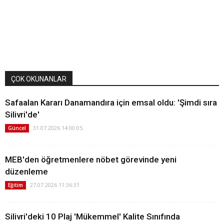
ÇOK OKUNANLAR
Safaalan Kararı Danamandıra için emsal oldu: 'Şimdi sıra
Silivri'de'
31.07.2026 14:00:05
Güncel
MEB'den öğretmenlere nöbet görevinde yeni
düzenleme
27.07.2026 11:36:31
Eğitim
Silivri'deki 10 Plaj 'Mükemmel' Kalite Sınıfında