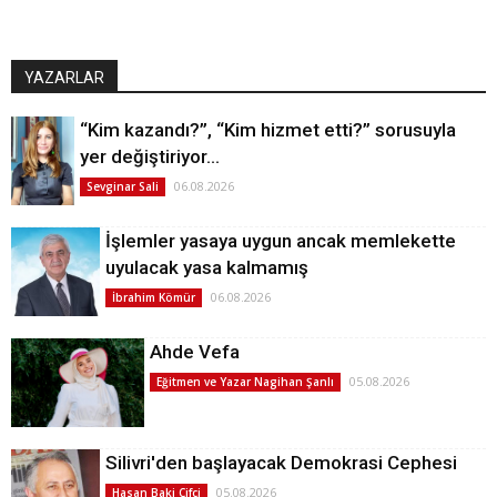
YAZARLAR
“Kim kazandı?”, “Kim hizmet etti?” sorusuyla
yer değiştiriyor…
06.08.2026
Sevginar Sali
İşlemler yasaya uygun ancak memlekette
uyulacak yasa kalmamış
06.08.2026
İbrahim Kömür
Ahde Vefa
05.08.2026
Eğitmen ve Yazar Nagihan Şanlı
Silivri'den başlayacak Demokrasi Cephesi
05.08.2026
Hasan Baki Çifçi