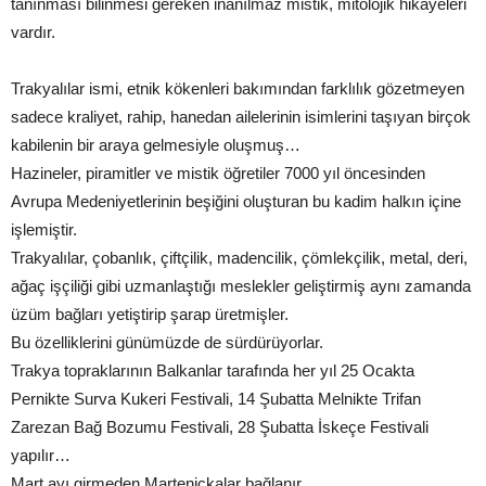
tanınması bilinmesi gereken inanılmaz mistik, mitolojik hikayeleri
vardır.
Trakyalılar ismi, etnik kökenleri bakımından farklılık gözetmeyen
sadece kraliyet, rahip, hanedan ailelerinin isimlerini taşıyan birçok
kabilenin bir araya gelmesiyle oluşmuş…
Hazineler, piramitler ve mistik öğretiler 7000 yıl öncesinden
Avrupa Medeniyetlerinin beşiğini oluşturan bu kadim halkın içine
işlemiştir.
Trakyalılar, çobanlık, çiftçilik, madencilik, çömlekçilik, metal, deri,
ağaç işçiliği gibi uzmanlaştığı meslekler geliştirmiş aynı zamanda
üzüm bağları yetiştirip şarap üretmişler.
Bu özelliklerini günümüzde de sürdürüyorlar.
Trakya topraklarının Balkanlar tarafında her yıl 25 Ocakta
Pernikte Surva Kukeri Festivali, 14 Şubatta Melnikte Trifan
Zarezan Bağ Bozumu Festivali, 28 Şubatta İskeçe Festivali
yapılır…
Mart ayı girmeden Marteniçkalar bağlanır.