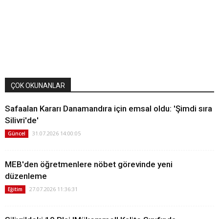
ÇOK OKUNANLAR
Safaalan Kararı Danamandıra için emsal oldu: 'Şimdi sıra
Silivri'de'
31.07.2026 14:00:05
Güncel
MEB'den öğretmenlere nöbet görevinde yeni
düzenleme
27.07.2026 11:36:31
Eğitim