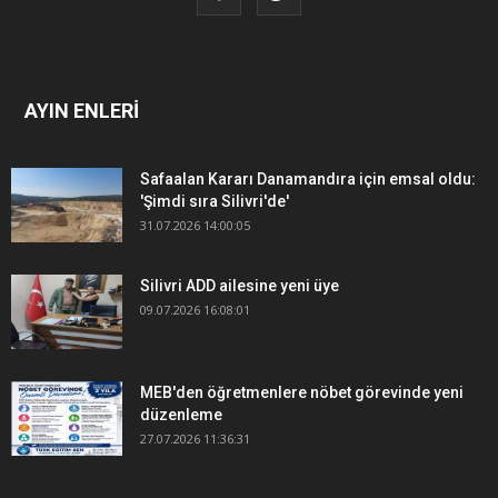
AYIN ENLERİ
Safaalan Kararı Danamandıra için emsal oldu:
'Şimdi sıra Silivri'de'
31.07.2026 14:00:05
Silivri ADD ailesine yeni üye
09.07.2026 16:08:01
MEB'den öğretmenlere nöbet görevinde yeni
düzenleme
27.07.2026 11:36:31