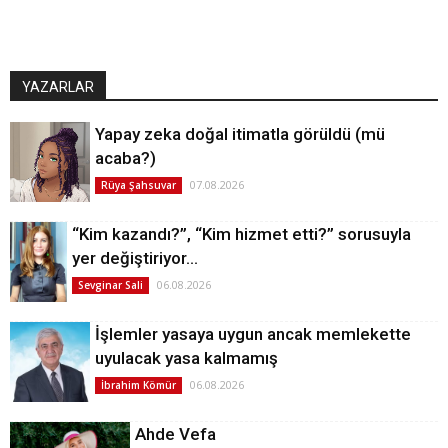
YAZARLAR
Yapay zeka doğal itimatla görüldü (mü
acaba?)
07.08.2026
Rüya Şahsuvar
“Kim kazandı?”, “Kim hizmet etti?” sorusuyla
yer değiştiriyor…
06.08.2026
Sevginar Sali
İşlemler yasaya uygun ancak memlekette
uyulacak yasa kalmamış
06.08.2026
İbrahim Kömür
Ahde Vefa