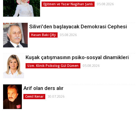
05.08.2026
Eğitmen ve Yazar Nagihan Şanlı
Silivri'den başlayacak Demokrasi Cephesi
05.08.2026
Hasan Baki Çifçi
Kuşak çatışmasının psiko-sosyal dinamikleri
05.08.2026
Uzm. Klinik Psikolog Gül Dümen
Arif olan ders alır
30.07.2026
Cemil Kenar