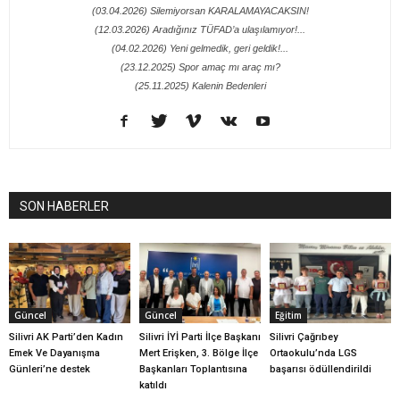
(03.04.2026) Silemiyorsan KARALAMAYACAKSIN!
(12.03.2026) Aradığınız TÜFAD’a ulaşılamıyor!...
(04.02.2026) Yeni gelmedik, geri geldik!...
(23.12.2025) Spor amaç mı araç mı?
(25.11.2025) Kalenin Bedenleri
SON HABERLER
Güncel
Güncel
Eğitim
Silivri AK Parti’den Kadın
Silivri İYİ Parti İlçe Başkanı
Silivri Çağrıbey
Emek Ve Dayanışma
Mert Erişken, 3. Bölge İlçe
Ortaokulu’nda LGS
Günleri’ne destek
Başkanları Toplantısına
başarısı ödüllendirildi
katıldı