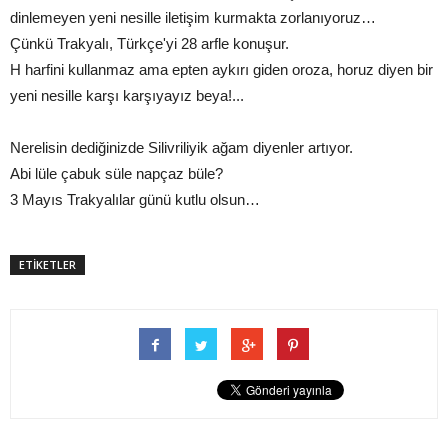
dinlemeyen yeni nesille iletişim kurmakta zorlanıyoruz…
Çünkü Trakyalı, Türkçe'yi 28 arfle konuşur.
H harfini kullanmaz ama epten aykırı giden oroza, horuz diyen bir
yeni nesille karşı karşıyayız beya!...
Nerelisin dediğinizde Silivriliyik ağam diyenler artıyor.
Abi lüle çabuk süle napçaz büle?
3 Mayıs Trakyalılar günü kutlu olsun…
ETİKETLER