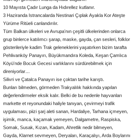
10 Mayısta Çadır Lunga da Hıdırellez kutlanır.
3 Haziranda Istrancalarda Nestinari Çıplak Ayakla Kor Ateşte
Yürüme Ritüeli canlandırılır.
Tüm Balkan ülkeleri ve Avrupa'nın çeşitli ülkelerinden onlarca
grup binlerce katılımcı şarap, maske, gayda, çan sesleri, folklor
gösterileriyle kadim Trak geleneklerini yaşatırken bizim tarafta
Pehlivanköy Panayırı, Büyükmandıra Koleda, Keşan Çamlıca
Köyü'nde Bocuk Gecesi varlıklarını sürdürebilmek için
direniyorlar…
Silivri ve Çatalca Panayırı ise çoktan tarihe karıştı.
Bunları bilmeden, görmeden Trakyalılık hakkında yapılan
değerlendirmeler eksik kalır. Belki de bu nedenle hayvanları
markette et reyonundaki haliyle tanıyan, çevirmeyi trafik
uygulaması, piizi şarj aleti sanan, Hardaliye, Tarhana içmeyen,
işimik, manca, kaçamak yemeyen, Dalgametre, Raspiska,
Somak, Susak, Kızan, Kadam, Ahretlik nedir bilmeyen,
Gayda, Klarnet sevmeyen, Deryaları, Karaçalıyı, Arda Boylarını