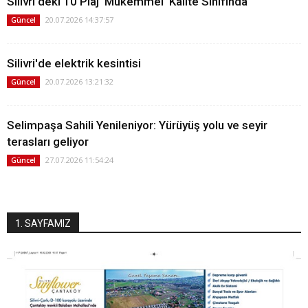
Silivri'deki 10 Plaj 'Mükemmel' Kalite Sınıfında
20.07.2026 14:37:57
Güncel
Silivri'de elektrik kesintisi
20.07.2026 13:21:32
Güncel
Selimpaşa Sahili Yenileniyor: Yürüyüş yolu ve seyir
terasları geliyor
27.07.2026 11:54:24
Güncel
1. SAYFAMIZ