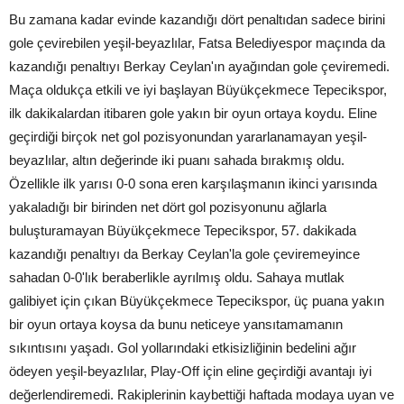
Bu zamana kadar evinde kazandığı dört penaltıdan sadece birini
gole çevirebilen yeşil-beyazlılar, Fatsa Belediyespor maçında da
kazandığı penaltıyı Berkay Ceylan'ın ayağından gole çeviremedi.
Maça oldukça etkili ve iyi başlayan Büyükçekmece Tepecikspor,
ilk dakikalardan itibaren gole yakın bir oyun ortaya koydu. Eline
geçirdiği birçok net gol pozisyonundan yararlanamayan yeşil-
beyazlılar, altın değerinde iki puanı sahada bırakmış oldu.
Özellikle ilk yarısı 0-0 sona eren karşılaşmanın ikinci yarısında
yakaladığı bir birinden net dört gol pozisyonunu ağlarla
buluşturamayan Büyükçekmece Tepecikspor, 57. dakikada
kazandığı penaltıyı da Berkay Ceylan'la gole çeviremeyince
sahadan 0-0'lık beraberlikle ayrılmış oldu. Sahaya mutlak
galibiyet için çıkan Büyükçekmece Tepecikspor, üç puana yakın
bir oyun ortaya koysa da bunu neticeye yansıtamamanın
sıkıntısını yaşadı. Gol yollarındaki etkisizliğinin bedelini ağır
ödeyen yeşil-beyazlılar, Play-Off için eline geçirdiği avantajı iyi
değerlendiremedi. Rakiplerinin kaybettiği haftada modaya uyan ve