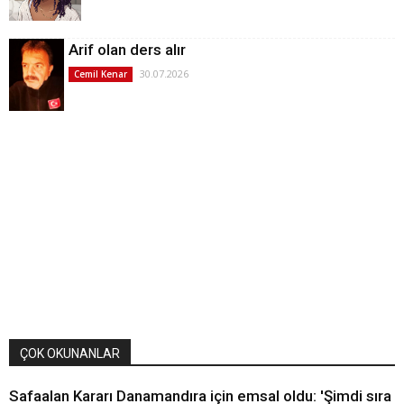
Arif olan ders alır
30.07.2026
Cemil Kenar
ÇOK OKUNANLAR
Safaalan Kararı Danamandıra için emsal oldu: 'Şimdi sıra