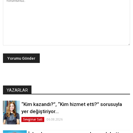
YAZARLAR
“Kim kazandı?”, “Kim hizmet etti?” sorusuyla
yer değiştiriyor…
06.08.2026
Sevginar Sali