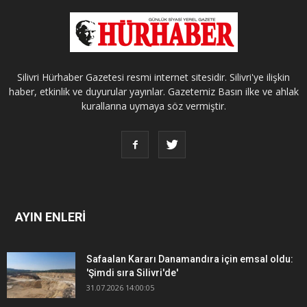
Silivri Hürhaber Gazetesi resmi internet sitesidir. Silivri'ye ilişkin
haber, etkinlik ve duyurular yayınlar. Gazetemiz Basın ilke ve ahlak
kurallarına uymaya söz vermiştir.
AYIN ENLERİ
Safaalan Kararı Danamandıra için emsal oldu:
'Şimdi sıra Silivri'de'
31.07.2026 14:00:05