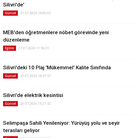
Silivri'de'
31.07.2026 14:00:05
Güncel
MEB'den öğretmenlere nöbet görevinde yeni
düzenleme
27.07.2026 11:36:31
Eğitim
Silivri'deki 10 Plaj 'Mükemmel' Kalite Sınıfında
20.07.2026 14:37:57
Güncel
Silivri'de elektrik kesintisi
20.07.2026 13:21:32
Güncel
Selimpaşa Sahili Yenileniyor: Yürüyüş yolu ve seyir
terasları geliyor