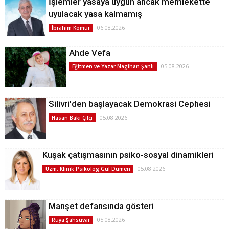
İşlemler yasaya uygun ancak memlekette
uyulacak yasa kalmamış
06.08.2026
İbrahim Kömür
Ahde Vefa
05.08.2026
Eğitmen ve Yazar Nagihan Şanlı
Silivri'den başlayacak Demokrasi Cephesi
05.08.2026
Hasan Baki Çifçi
Kuşak çatışmasının psiko-sosyal dinamikleri
05.08.2026
Uzm. Klinik Psikolog Gül Dümen
Manşet defansında gösteri
05.08.2026
Rüya Şahsuvar