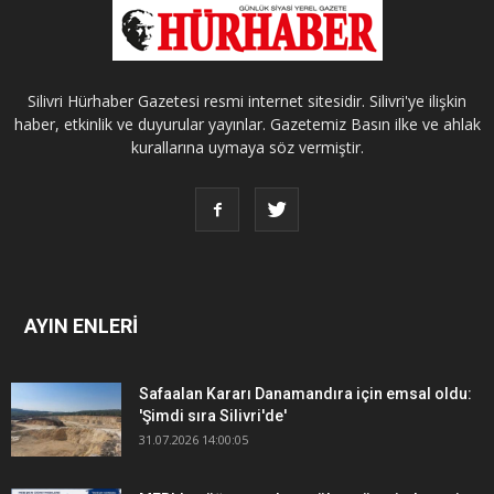
Silivri Hürhaber Gazetesi resmi internet sitesidir. Silivri'ye ilişkin
haber, etkinlik ve duyurular yayınlar. Gazetemiz Basın ilke ve ahlak
kurallarına uymaya söz vermiştir.
AYIN ENLERİ
Safaalan Kararı Danamandıra için emsal oldu:
'Şimdi sıra Silivri'de'
31.07.2026 14:00:05