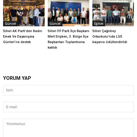
Güncel
Güncel
Eğitim
Silivri AK Parti’den Kadın
Silivri İYİ Parti İlçe Başkanı
Silivri Çağrıbey
Emek Ve Dayanışma
Mert Erişken, 3. Bölge İlçe
Ortaokulu’nda LGS
Günleri’ne destek
Başkanları Toplantısına
başarısı ödüllendirildi
katıldı
YORUM YAP