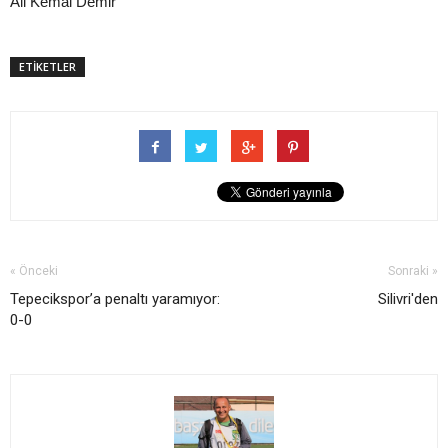
Ali Kemal Demir
ETİKETLER
« Önceki
Sonraki »
Tepecikspor’a penaltı yaramıyor:
Silivri'den
0-0