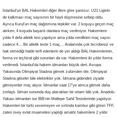
İstanbul'un BAL Hakemleri diğer illere göre şanssız. U21 Liginin
de kalkması maç sayısının bir hayli düşmesine sebep oldu.
Ayrıca Kurul'un maç dağıtımına tepkiler var. 2 koşuyu geçen maç
alırken, 4 koşuda başarılı olanlara maç verilmiyor. Hakemlere
yılda 4 defa atletik test yapılıyor ama yılda verdikleri maç sayısı
sadece 4… Bir atletik teste 1 maç… Aralarında çok tecrübesiz ve
hak etmediği halde terfi edenlerin de yer aldığı BAL Hakemlerinin,
forma ve teçhizat gibi sorunları da var. Hakemlere iki yıldır forma
verilmedi. İstanbul'da hakem idmanları büyük dert. Avrupa
Yakasında Olimpiyat Stadına gitmek zulümden öte. Olimpiyat
Stadına gitseler bile elektrikler yok. İdmana gidenden ziyade
gitmeyenler maç alıyor. İdmanlar saat 17'ye alınca gitmek daha
zorlaştı. İdman sonunda duş alacakları bir ortam bile yok. Anadolu
Yakası idmanları ise İBB'nin Maltepe Sahil Tesislerinde yapılıyor.
Hakemleri bir türlü sevemeyen ve sırtında kambur gibi gören TFF,
zaten üvey evlat muamelesi yaptığı amatör hakemlere 2 yıldır