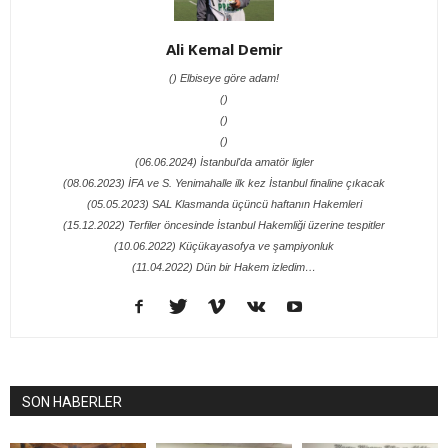
Ali Kemal Demir
() Elbiseye göre adam!
()
()
()
(06.06.2024) İstanbul'da amatör ligler
(08.06.2023) İFA ve S. Yenimahalle ilk kez İstanbul finaline çıkacak
(05.05.2023) SAL Klasmanda üçüncü haftanın Hakemleri
(15.12.2022) Terfiler öncesinde İstanbul Hakemliği üzerine tespitler
(10.06.2022) Küçükayasofya ve şampiyonluk
(11.04.2022) Dün bir Hakem izledim…
SON HABERLER