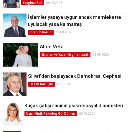
06.08.2026
Sevginar Sali
İşlemler yasaya uygun ancak memlekette
uyulacak yasa kalmamış
06.08.2026
İbrahim Kömür
Ahde Vefa
05.08.2026
Eğitmen ve Yazar Nagihan Şanlı
Silivri'den başlayacak Demokrasi Cephesi
05.08.2026
Hasan Baki Çifçi
Kuşak çatışmasının psiko-sosyal dinamikleri
05.08.2026
Uzm. Klinik Psikolog Gül Dümen