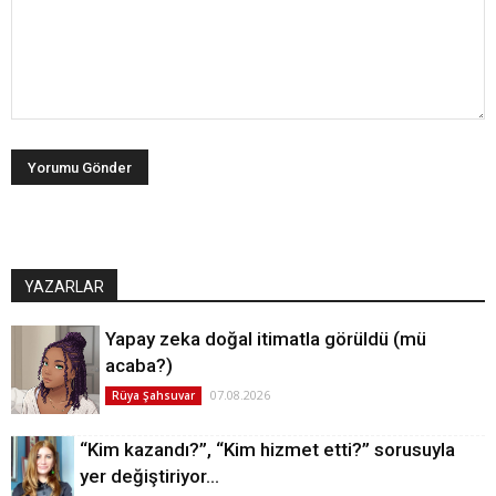
YAZARLAR
Yapay zeka doğal itimatla görüldü (mü
acaba?)
07.08.2026
Rüya Şahsuvar
“Kim kazandı?”, “Kim hizmet etti?” sorusuyla
yer değiştiriyor…