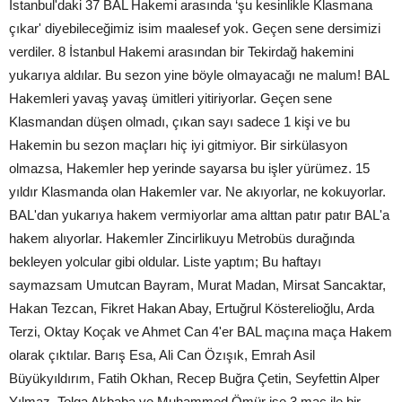
İstanbul'daki 37 BAL Hakemi arasında ‘şu kesinlikle Klasmana
çıkar' diyebileceğimiz isim maalesef yok. Geçen sene dersimizi
verdiler. 8 İstanbul Hakemi arasından bir Tekirdağ hakemini
yukarıya aldılar. Bu sezon yine böyle olmayacağı ne malum! BAL
Hakemleri yavaş yavaş ümitleri yitiriyorlar. Geçen sene
Klasmandan düşen olmadı, çıkan sayı sadece 1 kişi ve bu
Hakemin bu sezon maçları hiç iyi gitmiyor. Bir sirkülasyon
olmazsa, Hakemler hep yerinde sayarsa bu işler yürümez. 15
yıldır Klasmanda olan Hakemler var. Ne akıyorlar, ne kokuyorlar.
BAL'dan yukarıya hakem vermiyorlar ama alttan patır patır BAL'a
hakem alıyorlar. Hakemler Zincirlikuyu Metrobüs durağında
bekleyen yolcular gibi oldular. Liste yaptım; Bu haftayı
saymazsam Umutcan Bayram, Murat Madan, Mirsat Sancaktar,
Hakan Tezcan, Fikret Hakan Abay, Ertuğrul Kösterelioğlu, Arda
Terzi, Oktay Koçak ve Ahmet Can 4'er BAL maçına maça Hakem
olarak çıktılar. Barış Esa, Ali Can Özışık, Emrah Asil
Büyükyıldırım, Fatih Okhan, Recep Buğra Çetin, Seyfettin Alper
Yılmaz, Tolga Akbaba ve Muhammed Ömür ise 3 maç ile bir