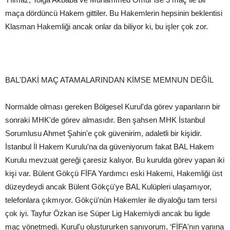
maça dördüncü Hakem gittiler. Bu Hakemlerin hepsinin beklentisi
Klasman Hakemliği ancak onlar da biliyor ki, bu işler çok zor.
BAL'DAKİ MAÇ ATAMALARINDAN KİMSE MEMNUN DEĞİL
Normalde olması gereken Bölgesel Kurul'da görev yapanların bir
sonraki MHK'de görev almasıdır. Ben şahsen MHK İstanbul
Sorumlusu Ahmet Şahin'e çok güvenirim, adaletli bir kişidir.
İstanbul İl Hakem Kurulu'na da güveniyorum fakat BAL Hakem
Kurulu mevzuat gereği çaresiz kalıyor. Bu kurulda görev yapan iki
kişi var. Bülent Gökçü FİFA Yardımcı eski Hakemi, Hakemliği üst
düzeydeydi ancak Bülent Gökçü'ye BAL Kulüpleri ulaşamıyor,
telefonlara çıkmıyor. Gökçü'nün Hakemler ile diyaloğu tam tersi
çok iyi. Tayfur Özkan ise Süper Lig Hakemiydi ancak bu ligde
maç yönetmedi. Kurul'u oluştururken sanıyorum, ‘FİFA'nın yanına