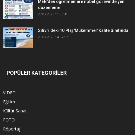
MEB'den öğretmenlere nöbet görevinde yeni
düzenleme
27.07.2026 11:36:31
Silivri'deki 10 Plaj 'Mükemmel' Kalite Sınıfında
20.07.2026 14:37:57
POPÜLER KATEGORİLER
VİDEO
Eğitim
Kültür Sanat
FOTO
Röportaj