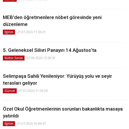
MEB'den öğretmenlere nöbet görevinde yeni
düzenleme
27.07.2026 11:36:31
Eğitim
5. Geleneksel Silivri Panayırı 14 Ağustos’ta
07.08.2026 15:58:39
Kültür Sanat
Selimpaşa Sahili Yenileniyor: Yürüyüş yolu ve seyir
terasları geliyor
27.07.2026 11:54:24
Güncel
Özel Okul Öğretmenlerinin sorunları bakanlıkta masaya
yatırıldı
31.07.2026 10:44:47
Eğitim