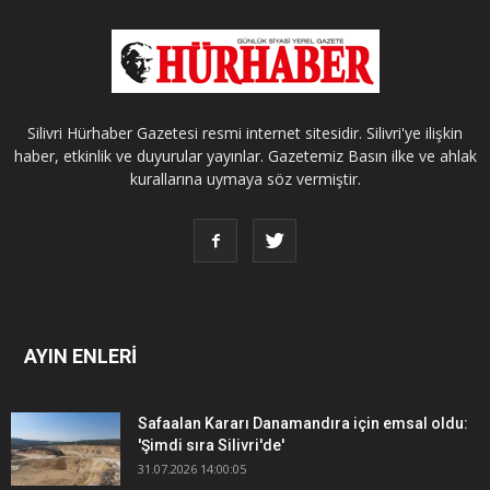
Silivri Hürhaber Gazetesi resmi internet sitesidir. Silivri'ye ilişkin
haber, etkinlik ve duyurular yayınlar. Gazetemiz Basın ilke ve ahlak
kurallarına uymaya söz vermiştir.
AYIN ENLERİ
Safaalan Kararı Danamandıra için emsal oldu:
'Şimdi sıra Silivri'de'
31.07.2026 14:00:05