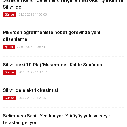
Silivri'de'
31.07.2026 14:00:05
Güncel
MEB'den öğretmenlere nöbet görevinde yeni
düzenleme
27.07.2026 11:36:31
Eğitim
Silivri'deki 10 Plaj 'Mükemmel' Kalite Sınıfında
20.07.2026 14:37:57
Güncel
Silivri'de elektrik kesintisi
20.07.2026 13:21:32
Güncel
Selimpaşa Sahili Yenileniyor: Yürüyüş yolu ve seyir
terasları geliyor