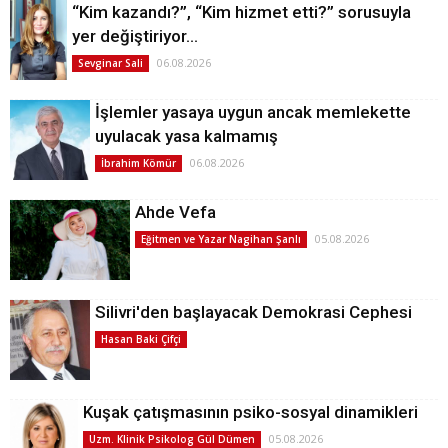
“Kim kazandı?”, “Kim hizmet etti?” sorusuyla
yer değiştiriyor…
06.08.2026
Sevginar Sali
İşlemler yasaya uygun ancak memlekette
uyulacak yasa kalmamış
06.08.2026
İbrahim Kömür
Ahde Vefa
05.08.2026
Eğitmen ve Yazar Nagihan Şanlı
Silivri'den başlayacak Demokrasi Cephesi
Hasan Baki Çifçi
Kuşak çatışmasının psiko-sosyal dinamikleri
05.08.2026
Uzm. Klinik Psikolog Gül Dümen