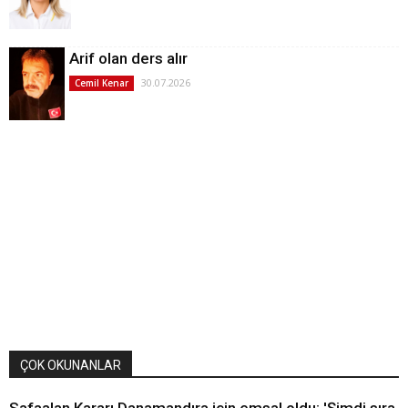
Arif olan ders alır
30.07.2026
Cemil Kenar
ÇOK OKUNANLAR
Safaalan Kararı Danamandıra için emsal oldu: 'Şimdi sıra