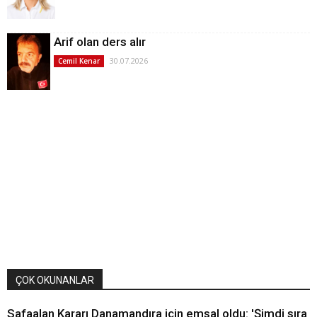
Arif olan ders alır
30.07.2026
Cemil Kenar
ÇOK OKUNANLAR
Safaalan Kararı Danamandıra için emsal oldu: 'Şimdi sıra