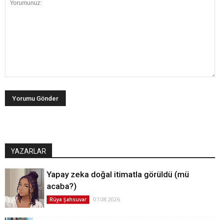
YAZARLAR
Yapay zeka doğal itimatla görüldü (mü
acaba?)
07.08.2026
Rüya Şahsuvar