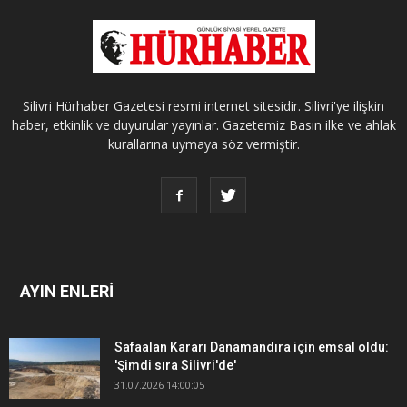
Silivri Hürhaber Gazetesi resmi internet sitesidir. Silivri'ye ilişkin
haber, etkinlik ve duyurular yayınlar. Gazetemiz Basın ilke ve ahlak
kurallarına uymaya söz vermiştir.
AYIN ENLERİ
Safaalan Kararı Danamandıra için emsal oldu:
'Şimdi sıra Silivri'de'
31.07.2026 14:00:05