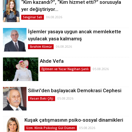
“Kim kazandı?”, “Kim hizmet etti?” sorusuyla
yer değiştiriyor…
06.08.2026
Sevginar Sali
İşlemler yasaya uygun ancak memlekette
uyulacak yasa kalmamış
06.08.2026
İbrahim Kömür
Ahde Vefa
05.08.2026
Eğitmen ve Yazar Nagihan Şanlı
Silivri'den başlayacak Demokrasi Cephesi
05.08.2026
Hasan Baki Çifçi
Kuşak çatışmasının psiko-sosyal dinamikleri
05.08.2026
Uzm. Klinik Psikolog Gül Dümen