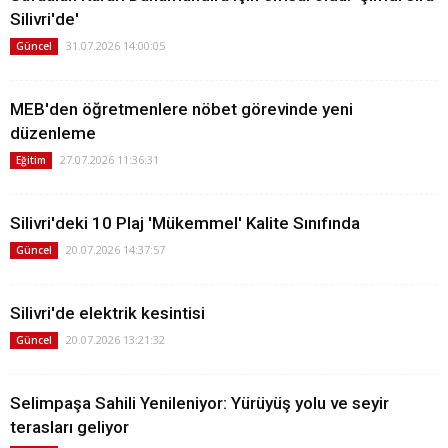
Silivri'de'
31.07.2026 14:00:05
Güncel
MEB'den öğretmenlere nöbet görevinde yeni
düzenleme
27.07.2026 11:36:31
Eğitim
Silivri'deki 10 Plaj 'Mükemmel' Kalite Sınıfında
20.07.2026 14:37:57
Güncel
Silivri'de elektrik kesintisi
20.07.2026 13:21:32
Güncel
Selimpaşa Sahili Yenileniyor: Yürüyüş yolu ve seyir
terasları geliyor