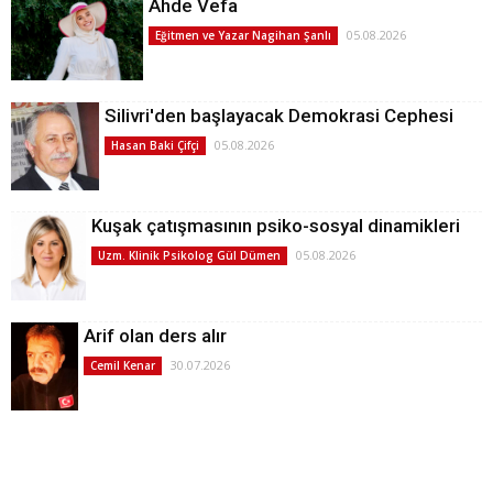
Ahde Vefa
05.08.2026
Eğitmen ve Yazar Nagihan Şanlı
Silivri'den başlayacak Demokrasi Cephesi
05.08.2026
Hasan Baki Çifçi
Kuşak çatışmasının psiko-sosyal dinamikleri
05.08.2026
Uzm. Klinik Psikolog Gül Dümen
Arif olan ders alır
30.07.2026
Cemil Kenar