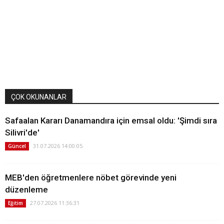
ÇOK OKUNANLAR
Safaalan Kararı Danamandıra için emsal oldu: 'Şimdi sıra
Silivri'de'
31.07.2026 14:00:05
Güncel
MEB'den öğretmenlere nöbet görevinde yeni
düzenleme
27.07.2026 11:36:31
Eğitim