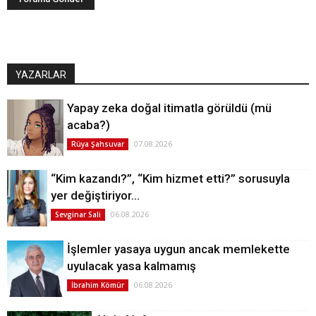
YAZARLAR
Yapay zeka doğal itimatla görüldü (mü
acaba?)
07.08.2026
Rüya Şahsuvar
“Kim kazandı?”, “Kim hizmet etti?” sorusuyla
yer değiştiriyor…
06.08.2026
Sevginar Sali
İşlemler yasaya uygun ancak memlekette
uyulacak yasa kalmamış
06.08.2026
İbrahim Kömür