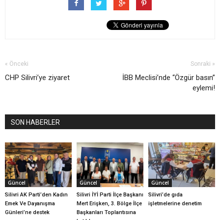
« Önceki
Sonraki »
CHP Silivri’ye ziyaret
İBB Meclisi’nde “Özgür basın”
eylemi!
SON HABERLER
Güncel
Güncel
Güncel
Silivri AK Parti’den Kadın
Silivri İYİ Parti İlçe Başkanı
Silivri’de gıda
Emek Ve Dayanışma
Mert Erişken, 3. Bölge İlçe
işletmelerine denetim
Günleri’ne destek
Başkanları Toplantısına