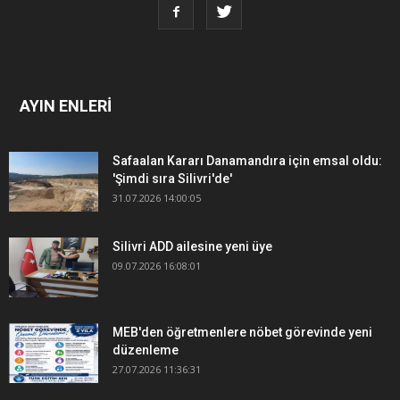
AYIN ENLERİ
Safaalan Kararı Danamandıra için emsal oldu:
'Şimdi sıra Silivri'de'
31.07.2026 14:00:05
Silivri ADD ailesine yeni üye
09.07.2026 16:08:01
MEB'den öğretmenlere nöbet görevinde yeni
düzenleme
27.07.2026 11:36:31