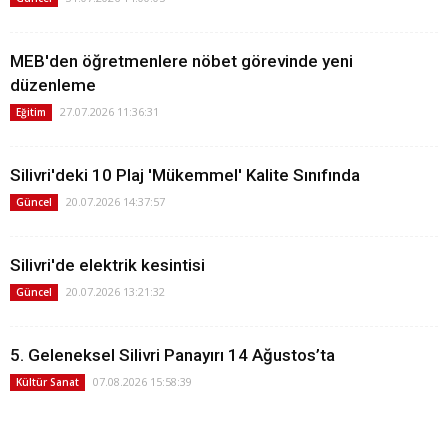
MEB'den öğretmenlere nöbet görevinde yeni
düzenleme
27.07.2026 11:36:31
Eğitim
Silivri'deki 10 Plaj 'Mükemmel' Kalite Sınıfında
20.07.2026 14:37:57
Güncel
Silivri'de elektrik kesintisi
20.07.2026 13:21:32
Güncel
5. Geleneksel Silivri Panayırı 14 Ağustos’ta
07.08.2026 15:58:39
Kültür Sanat