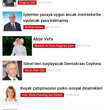
06.08.2026
Sevginar Sali
İşlemler yasaya uygun ancak memlekette
uyulacak yasa kalmamış
06.08.2026
İbrahim Kömür
Ahde Vefa
05.08.2026
Eğitmen ve Yazar Nagihan Şanlı
Silivri'den başlayacak Demokrasi Cephesi
05.08.2026
Hasan Baki Çifçi
Kuşak çatışmasının psiko-sosyal dinamikleri
05.08.2026
Uzm. Klinik Psikolog Gül Dümen