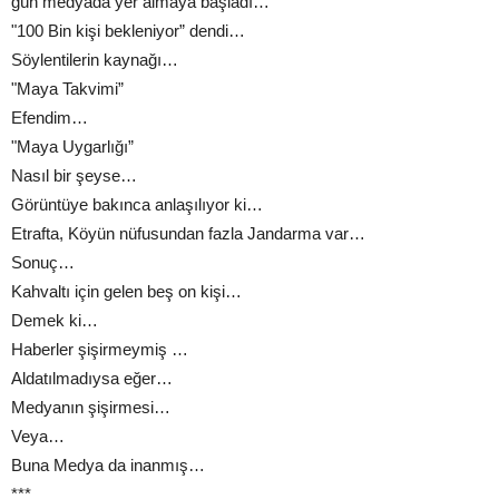
gün medyada yer almaya başladı…
"100 Bin kişi bekleniyor” dendi…
Söylentilerin kaynağı…
"Maya Takvimi”
Efendim…
"Maya Uygarlığı”
Nasıl bir şeyse…
Görüntüye bakınca anlaşılıyor ki…
Etrafta, Köyün nüfusundan fazla Jandarma var…
Sonuç…
Kahvaltı için gelen beş on kişi…
Demek ki…
Haberler şişirmeymiş …
Aldatılmadıysa eğer…
Medyanın şişirmesi…
Veya…
Buna Medya da inanmış…
***