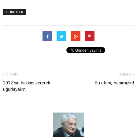
ETİKETLER
« Önceki
Sonraki »
2012’nin hakkını vererek
Bu utanç hepimizin!
uğurlayalım...