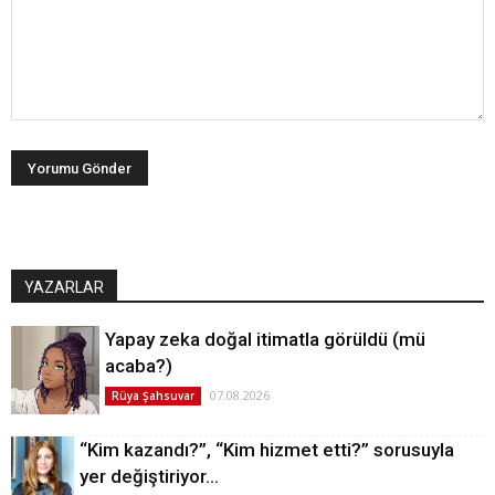
YAZARLAR
Yapay zeka doğal itimatla görüldü (mü
acaba?)
07.08.2026
Rüya Şahsuvar
“Kim kazandı?”, “Kim hizmet etti?” sorusuyla
yer değiştiriyor…