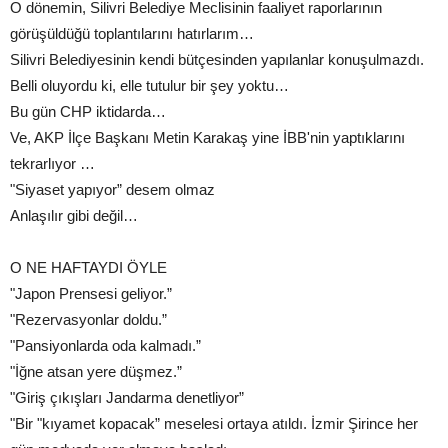
O dönemin, Silivri Belediye Meclisinin faaliyet raporlarının
görüşüldüğü toplantılarını hatırlarım…
Silivri Belediyesinin kendi bütçesinden yapılanlar konuşulmazdı.
Belli oluyordu ki, elle tutulur bir şey yoktu…
Bu gün CHP iktidarda…
Ve, AKP İlçe Başkanı Metin Karakaş yine İBB'nin yaptıklarını
tekrarlıyor …
"Siyaset yapıyor” desem olmaz
Anlaşılır gibi değil…
O NE HAFTAYDI ÖYLE
"Japon Prensesi geliyor.”
"Rezervasyonlar doldu.”
"Pansiyonlarda oda kalmadı.”
"İğne atsan yere düşmez.”
"Giriş çıkışları Jandarma denetliyor”
"Bir "kıyamet kopacak” meselesi ortaya atıldı. İzmir Şirince her