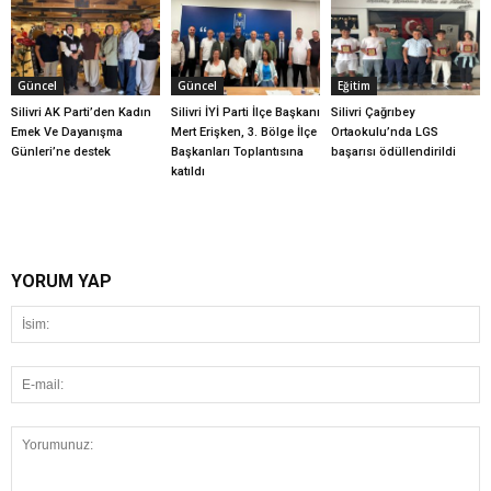
Güncel
Güncel
Eğitim
Silivri AK Parti’den Kadın
Silivri İYİ Parti İlçe Başkanı
Silivri Çağrıbey
Emek Ve Dayanışma
Mert Erişken, 3. Bölge İlçe
Ortaokulu’nda LGS
Günleri’ne destek
Başkanları Toplantısına
başarısı ödüllendirildi
katıldı
YORUM YAP