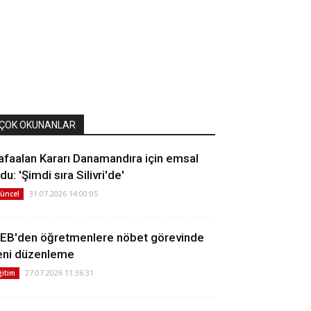
ÇOK OKUNANLAR
afaalan Kararı Danamandıra için emsal
du: 'Şimdi sıra Silivri'de'
31.07.2026 14:00:05
üncel
EB'den öğretmenlere nöbet görevinde
eni düzenleme
27.07.2026 11:36:31
ğitim