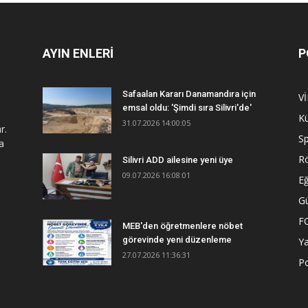
AYIN ENLERİ
P
Safaalan Kararı Danamandıra için
V
emsal oldu: 'Şimdi sıra Silivri'de'
Kü
31.07.2026 14:00:05
r.
S
a
R
Silivri ADD ailesine yeni üye
09.07.2026 16:08:01
Eğ
G
F
MEB'den öğretmenlere nöbet
görevinde yeni düzenleme
Y
27.07.2026 11:36:31
Po