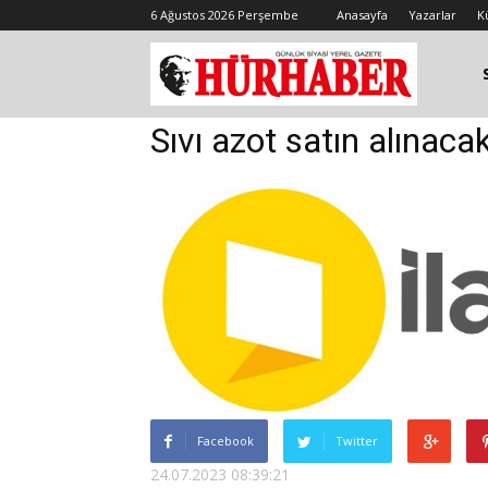
6 Ağustos 2026 Perşembe
Anasayfa
Yazarlar
K
Sıvı azot satın alınaca
Facebook
Twitter
24.07.2023 08:39:21