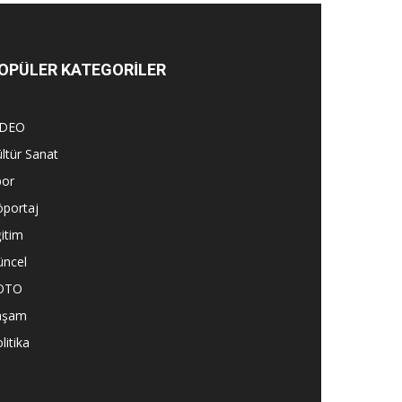
OPÜLER KATEGORİLER
İDEO
ltür Sanat
por
öportaj
itim
üncel
OTO
aşam
litika