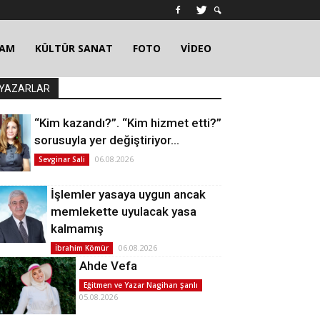
ŞAM
KÜLTÜR SANAT
FOTO
VİDEO
YAZARLAR
“Kim kazandı?”. “Kim hizmet etti?”
sorusuyla yer değiştiriyor…
06.08.2026
Sevginar Sali
İşlemler yasaya uygun ancak
memlekette uyulacak yasa
kalmamış
06.08.2026
İbrahim Kömür
Ahde Vefa
Eğitmen ve Yazar Nagihan Şanlı
05.08.2026