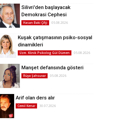
Silivri'den başlayacak
Demokrasi Cephesi
05.08.2026
Hasan Baki Çifçi
Kuşak çatışmasının psiko-sosyal
dinamikleri
05.08.2026
Uzm. Klinik Psikolog Gül Dümen
Manşet defansında gösteri
05.08.2026
Rüya Şahsuvar
Arif olan ders alır
30.07.2026
Cemil Kenar