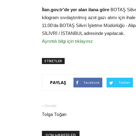
İlan.gov.tr'de yer alan ilana göre
BOTAŞ Silivri
kilogram sıvılaştırılmış azot gazı alımı için ih
11:00'da BOTAŞ Silivri İşletme Müdürlüğü - Ali
SİLİVRİ / İSTANBUL adresinde yapılacak.
Ayrıntılı bilgi için tıklayınız
ETİKETLER
PAYLAŞ
Facebook
Twitter
« Önceki
Tolga Toğan
SON HABERLER