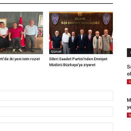
Güncel
rti'de iki yeni isim rozet
Silivri Saadet Partisi'nden Emniyet
Müdürü Büzkaya'ya ziyaret
S
ol
G
M
y
E