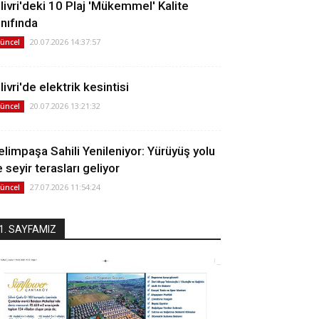
ilivri'deki 10 Plaj 'Mükemmel' Kalite
ınıfında
20.07.2026 14:37:57
üncel
livri'de elektrik kesintisi
20.07.2026 13:21:32
üncel
elimpaşa Sahili Yenileniyor: Yürüyüş yolu
 seyir terasları geliyor
27.07.2026 11:54:24
üncel
1. SAYFAMIZ