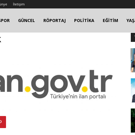
ünye
İletişim
SPOR
GÜNCEL
RÖPORTAJ
POLİTİKA
EĞİTİM
YA
k