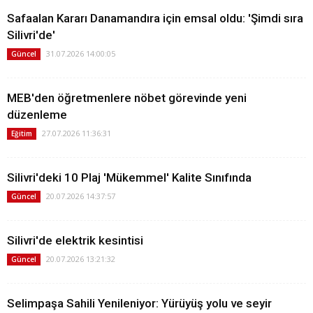
Safaalan Kararı Danamandıra için emsal oldu: 'Şimdi sıra
Silivri'de'
31.07.2026 14:00:05
Güncel
MEB'den öğretmenlere nöbet görevinde yeni
düzenleme
27.07.2026 11:36:31
Eğitim
Silivri'deki 10 Plaj 'Mükemmel' Kalite Sınıfında
20.07.2026 14:37:57
Güncel
Silivri'de elektrik kesintisi
20.07.2026 13:21:32
Güncel
Selimpaşa Sahili Yenileniyor: Yürüyüş yolu ve seyir