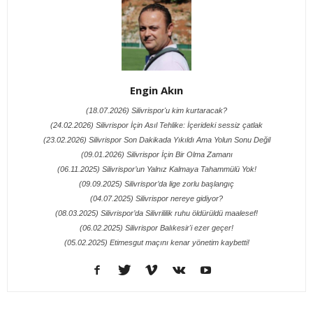
Engin Akın
(18.07.2026) Silivrispor'u kim kurtaracak?
(24.02.2026) Silivrispor İçin Asıl Tehlike: İçerideki sessiz çatlak
(23.02.2026) Silivrispor Son Dakikada Yıkıldı Ama Yolun Sonu Değil
(09.01.2026) Silivrispor İçin Bir Olma Zamanı
(06.11.2025) Silivrispor’un Yalnız Kalmaya Tahammülü Yok!
(09.09.2025) Silivrispor’da lige zorlu başlangıç
(04.07.2025) Silivrispor nereye gidiyor?
(08.03.2025) Silivrispor’da Silivrililik ruhu öldürüldü maalesef!
(06.02.2025) Silivrispor Balıkesir'i ezer geçer!
(05.02.2025) Etimesgut maçını kenar yönetim kaybetti!