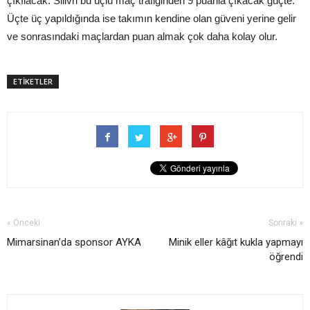
çıkılacak. Silivri bu üçlü maç trafiğinden 9 puanla çıkacak güçte.
Üçte üç yapıldığında ise takımın kendine olan güveni yerine gelir
ve sonrasındaki maçlardan puan almak çok daha kolay olur.
ETİKETLER
« Önceki
Sonraki »
Mimarsinan’da sponsor AYKA
Minik eller kâğıt kukla yapmayı
öğrendi