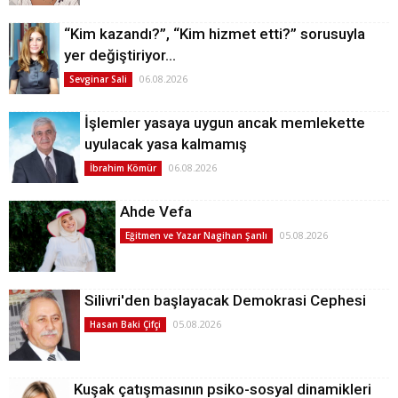
“Kim kazandı?”, “Kim hizmet etti?” sorusuyla
yer değiştiriyor…
06.08.2026
Sevginar Sali
İşlemler yasaya uygun ancak memlekette
uyulacak yasa kalmamış
06.08.2026
İbrahim Kömür
Ahde Vefa
05.08.2026
Eğitmen ve Yazar Nagihan Şanlı
Silivri'den başlayacak Demokrasi Cephesi
05.08.2026
Hasan Baki Çifçi
Kuşak çatışmasının psiko-sosyal dinamikleri