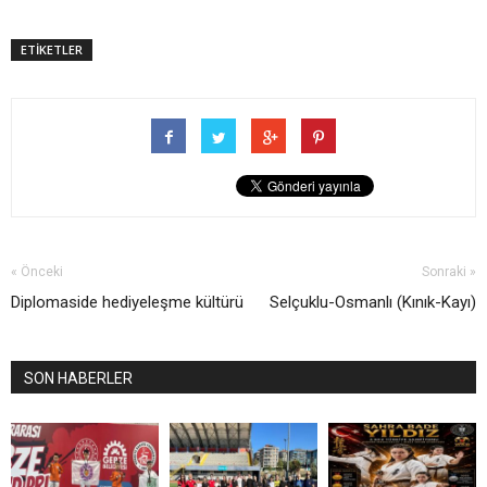
ETİKETLER
« Önceki
Sonraki »
Diplomaside hediyeleşme kültürü
Selçuklu-Osmanlı (Kınık-Kayı)
SON HABERLER