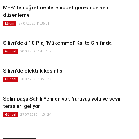
MEB'den öğretmenlere nöbet görevinde yeni
düzenleme
27.07.2026 11:36:31
Eğitim
Silivri'deki 10 Plaj 'Mükemmel' Kalite Sınıfında
20.07.2026 14:37:57
Güncel
Silivri'de elektrik kesintisi
20.07.2026 13:21:32
Güncel
Selimpaşa Sahili Yenileniyor: Yürüyüş yolu ve seyir
terasları geliyor
27.07.2026 11:54:24
Güncel