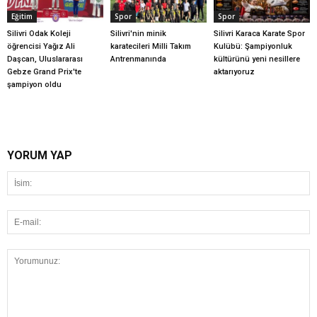
Eğitim
Spor
Spor
Silivri Odak Koleji
Silivri'nin minik
Silivri Karaca Karate Spor
öğrencisi Yağız Ali
karatecileri Milli Takım
Kulübü: Şampiyonluk
Daşcan, Uluslararası
Antrenmanında
kültürünü yeni nesillere
Gebze Grand Prix'te
aktarıyoruz
şampiyon oldu
YORUM YAP