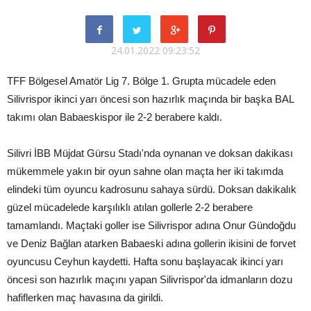
24.01.2022 09:23:52
TFF Bölgesel Amatör Lig 7. Bölge 1. Grupta mücadele eden
Silivrispor ikinci yarı öncesi son hazırlık maçında bir başka BAL
takımı olan Babaeskispor ile 2-2 berabere kaldı.
Silivri İBB Müjdat Gürsu Stadı'nda oynanan ve doksan dakikası
mükemmele yakın bir oyun sahne olan maçta her iki takımda
elindeki tüm oyuncu kadrosunu sahaya sürdü. Doksan dakikalık
güzel mücadelede karşılıklı atılan gollerle 2-2 berabere
tamamlandı. Maçtaki goller ise Silivrispor adına Onur Gündoğdu
ve Deniz Bağlan atarken Babaeski adına gollerin ikisini de forvet
oyuncusu Ceyhun kaydetti. Hafta sonu başlayacak ikinci yarı
öncesi son hazırlık maçını yapan Silivrispor'da idmanların dozu
hafiflerken maç havasına da girildi.