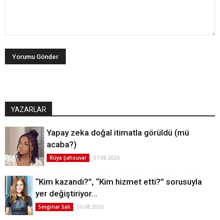
YAZARLAR
Yapay zeka doğal itimatla görüldü (mü
acaba?)
07.08.2026
Rüya Şahsuvar
“Kim kazandı?”, “Kim hizmet etti?” sorusuyla
yer değiştiriyor…
06.08.2026
Sevginar Sali