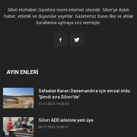
Silivri Hürhaber Gazetesi resmi internet sitesidir. Silivri'ye ilişkin
haber, etkinlik ve duyurular yayınlar. Gazetemiz Basın ilke ve ahlak
kurallarına uymaya söz vermiştir.
AYIN ENLERİ
Safaalan Kararı Danamandıra için emsal oldu:
'Şimdi sıra Silivri'de'
31.07.2026 14:00:05
Silivri ADD ailesine yeni üye
09.07.2026 16:08:01