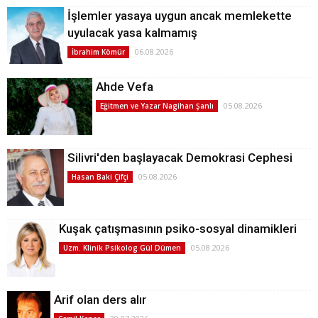
İşlemler yasaya uygun ancak memlekette
uyulacak yasa kalmamış
06.08.2026
İbrahim Kömür
Ahde Vefa
05.08.2026
Eğitmen ve Yazar Nagihan Şanlı
Silivri'den başlayacak Demokrasi Cephesi
05.08.2026
Hasan Baki Çifçi
Kuşak çatışmasının psiko-sosyal dinamikleri
05.08.2026
Uzm. Klinik Psikolog Gül Dümen
Arif olan ders alır