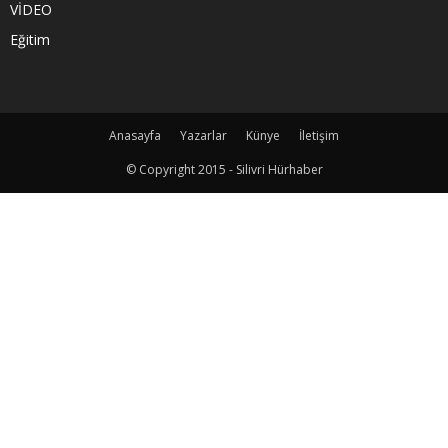
VİDEO
Eğitim
Anasayfa
Yazarlar
Künye
İletişim
© Copyright 2015 - Silivri Hürhaber