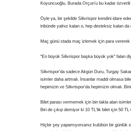
Koyuncuoğlu. Burada Orçun'u bu kadar özveril
Öyle ya, bir şekilde Silivrispor kendini idare ed
tribünde yalnız kalan o, hep desteksiz kalan da 
Maç günü stada maç izlemek için para vererek 
“En büyük Silivrispor başka büyük yok” falan di
Silivrispor'da sadece Akgün Duru, Turgay Saka
isimler daha artmalı. İnsanlar maddi olmasa bile 
hepimizin ve Silivrispor'da hepimizin olmalı. Bir
Bilet parası vermemek için bin takla atan isimler
Biri de çıkıp demiyor ki 10 TL'lik bilet için 50 
Hiçbir şey yapamıyorsanız kulübün bir günlük su 