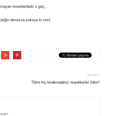
cayan insanlardadır o güç.
esteğin olmazsa yoksun ki sen!
Sonraki »
“Elimi hiç bırakmadınız; teşekkürler Silivri”
aracak?