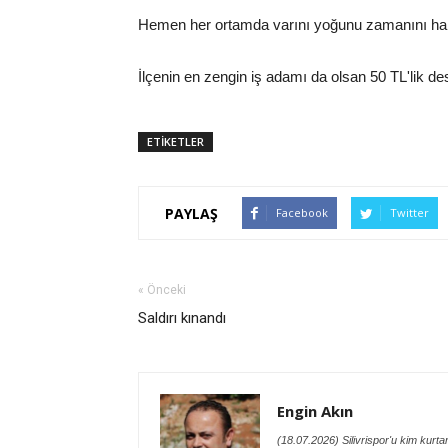
Hemen her ortamda varını yoğunu zamanını har
İlçenin en zengin iş adamı da olsan 50 TL'lik d
ETİKETLER
PAYLAŞ
Facebook
Twitter
« Önceki
Saldırı kınandı
Engin Akın
(18.07.2026) Silivrispor'u kim kurt