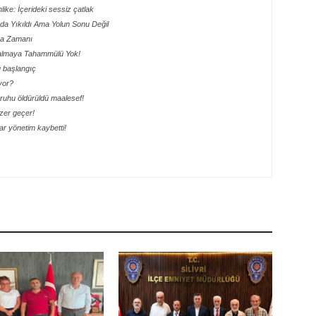
hlike: İçerideki sessiz çatlak
ada Yıkıldı Ama Yolun Sonu Değil
lma Zamanı
 Kalmaya Tahammülü Yok!
lu başlangıç
yor?
ik ruhu öldürüldü maalesef!
ezer geçer!
r yönetim kaybetti!