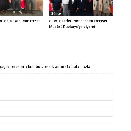
Güncel
rti'de iki yeni isim rozet
Silivri Saadet Partisi'nden Emniyet
Müdürü Büzkaya'ya ziyaret
 geçtikten sonra kulübü vercek adamda bulamazlar..