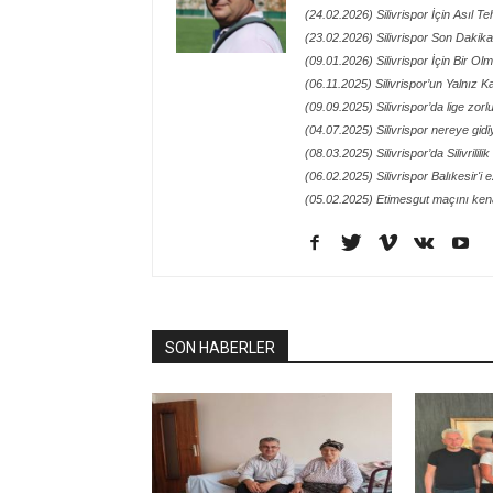
(24.02.2026) Silivrispor İçin Asıl Te
(23.02.2026) Silivrispor Son Dakik
(09.01.2026) Silivrispor İçin Bir O
(06.11.2025) Silivrispor’un Yalnız
(09.09.2025) Silivrispor’da lige zor
(04.07.2025) Silivrispor nereye gidi
(08.03.2025) Silivrispor’da Silivrilil
(06.02.2025) Silivrispor Balıkesir'i 
(05.02.2025) Etimesgut maçını kena
SON HABERLER