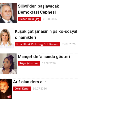
Silivri'den başlayacak
Demokrasi Cephesi
05.08.2026
Hasan Baki Çifçi
Kuşak çatışmasının psiko-sosyal
dinamikleri
05.08.2026
Uzm. Klinik Psikolog Gül Dümen
Manşet defansında gösteri
05.08.2026
Rüya Şahsuvar
Arif olan ders alır
30.07.2026
Cemil Kenar