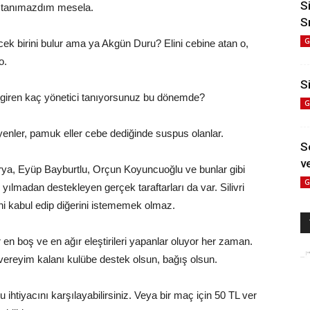
S
i tanımazdım mesela.
S
G
ecek birini bulur ama ya Akgün Duru? Elini cebine atan o,
o.
Si
giren kaç yönetici tanıyorsunuz bu dönemde?
G
yenler, pamuk eller cebe dediğinde suspus olanlar.
S
ve
rya, Eyüp Bayburtlu, Orçun Koyuncuoğlu ve bunlar gibi
G
yılmadan destekleyen gerçek taraftarları da var. Silivri
ini kabul edip diğerini istememek olmaz.
 en boş ve en ağır eleştirileri yapanlar oluyor her zaman.
TL vereyim kalanı kulübe destek olsun, bağış olsun.
ihtiyacını karşılayabilirsiniz. Veya bir maç için 50 TL ver