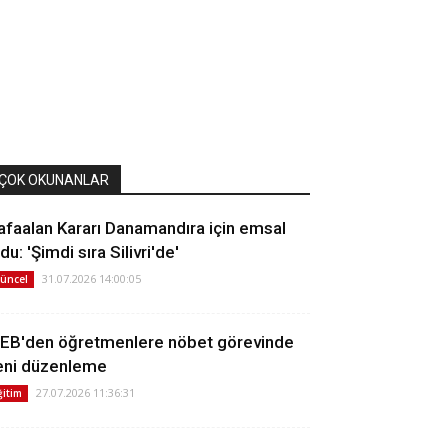
ÇOK OKUNANLAR
afaalan Kararı Danamandıra için emsal
du: 'Şimdi sıra Silivri'de'
31.07.2026 14:00:05
üncel
EB'den öğretmenlere nöbet görevinde
eni düzenleme
27.07.2026 11:36:31
ğitim