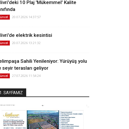
ilivri'deki 10 Plaj 'Mükemmel' Kalite
ınıfında
20.07.2026 14:37:57
üncel
livri'de elektrik kesintisi
20.07.2026 13:21:32
üncel
elimpaşa Sahili Yenileniyor: Yürüyüş yolu
 seyir terasları geliyor
27.07.2026 11:54:24
üncel
1. SAYFAMIZ