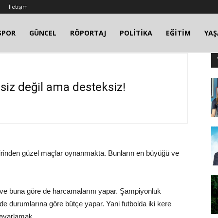
İletişim
SPOR
GÜNCEL
RÖPORTAJ
POLİTİKA
EĞİTİM
YA
psiz değil ama desteksiz!
irinden güzel maçlar oynanmakta. Bunların en büyüğü ve
irer ve buna göre de harcamalarını yapar. Şampiyonluk
de durumlarına göre bütçe yapar. Yani futbolda iki kere
i ayarlamak.