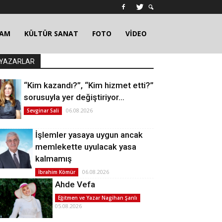
ŞAM
KÜLTÜR SANAT
FOTO
VİDEO
YAZARLAR
“Kim kazandı?”, “Kim hizmet etti?”
sorusuyla yer değiştiriyor…
06.08.2026
Sevginar Sali
İşlemler yasaya uygun ancak
memlekette uyulacak yasa
kalmamış
06.08.2026
İbrahim Kömür
Ahde Vefa
Eğitmen ve Yazar Nagihan Şanlı
05.08.2026