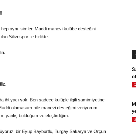
!!
hep aynı isimler. Maddi manevi kulübe desteğini
 Silivrispor ile birlikte.
in.
S
ol
liz.
G
 ihtiyacı yok. Ben sadece kulüple ilgili samimiyetine
M
 Maddi olamasam bile manevi desteğimi veriyorum.
y
m, yanlış bulduğum ve eleştirdiğim.
E
nüyoruz, bir Eyüp Bayburtlu, Turgay Sakarya ve Orçun