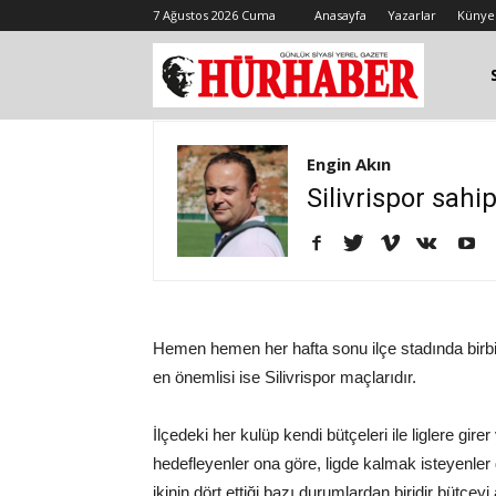
7 Ağustos 2026 Cuma
Anasayfa
Yazarlar
Künye
Engin Akın
Silivrispor sahi
Hemen hemen her hafta sonu ilçe stadında birb
en önemlisi ise Silivrispor maçlarıdır.
İlçedeki her kulüp kendi bütçeleri ile liglere g
hedefleyenler ona göre, ligde kalmak isteyenler 
ikinin dört ettiği bazı durumlardan biridir bütçey