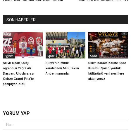
SON HABERLER
Eğitim
Spor
Spor
Silivri Odak Koleji
Silivri'nin minik
Silivri Karaca Karate Spor
öğrencisi Yağız Ali
karatecileri Milli Takım
Kulübü: Şampiyonluk
Daşcan, Uluslararası
Antrenmanında
kültürünü yeni nesillere
Gebze Grand Prix'te
aktarıyoruz
şampiyon oldu
YORUM YAP