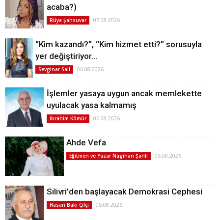
acaba?)
07.08.2026
Rüya Şahsuvar
“Kim kazandı?”, “Kim hizmet etti?” sorusuyla
yer değiştiriyor…
06.08.2026
Sevginar Sali
İşlemler yasaya uygun ancak memlekette
uyulacak yasa kalmamış
06.08.2026
İbrahim Kömür
Ahde Vefa
05.08.2026
Eğitmen ve Yazar Nagihan Şanlı
Silivri'den başlayacak Demokrasi Cephesi
05.08.2026
Hasan Baki Çifçi