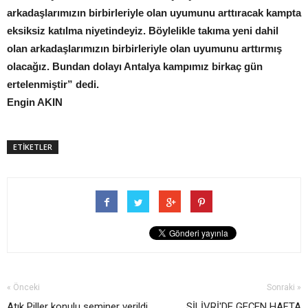
arkadaşlarımızın birbirleriyle olan uyumunu arttıracak kampta
eksiksiz katılma niyetindeyiz. Böylelikle takıma yeni dahil
olan arkadaşlarımızın birbirleriyle olan uyumunu arttırmış
olacağız. Bundan dolayı Antalya kampımız birkaç gün
ertelenmiştir” dedi.
Engin AKIN
ETİKETLER
« Önceki
Sonraki »
Atık Piller konulu seminer verildi
SİLİVRİ'DE GEÇEN HAFTA