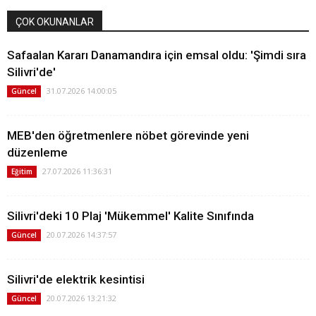
ÇOK OKUNANLAR
Safaalan Kararı Danamandıra için emsal oldu: 'Şimdi sıra
Silivri'de'
31.07.2026 14:00:05
Güncel
MEB'den öğretmenlere nöbet görevinde yeni
düzenleme
27.07.2026 11:36:31
Eğitim
Silivri'deki 10 Plaj 'Mükemmel' Kalite Sınıfında
20.07.2026 14:37:57
Güncel
Silivri'de elektrik kesintisi
20.07.2026 13:21:32
Güncel