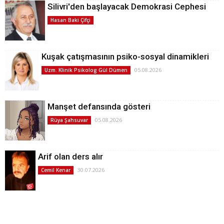
Silivri'den başlayacak Demokrasi Cephesi
Hasan Baki Çifçi
Kuşak çatışmasının psiko-sosyal dinamikleri
05.08.2026
Uzm. Klinik Psikolog Gül Dümen
Manşet defansında gösteri
05.08.2026
Rüya Şahsuvar
Arif olan ders alır
30.07.2026
Cemil Kenar