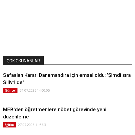
ÇOK OKUNANLAR
Safaalan Kararı Danamandıra için emsal oldu: 'Şimdi sıra
Silivri'de'
31.07.2026 14:00:05
Güncel
MEB'den öğretmenlere nöbet görevinde yeni
düzenleme
27.07.2026 11:36:31
Eğitim