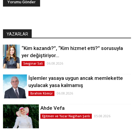
YAZARLAR
“Kim kazandı?”, “Kim hizmet etti?” sorusuyla
yer değiştiriyor…
06.08.2026
Sevginar Sali
İşlemler yasaya uygun ancak memlekette
uyulacak yasa kalmamış
06.08.2026
İbrahim Kömür
Ahde Vefa
05.08.2026
Eğitmen ve Yazar Nagihan Şanlı