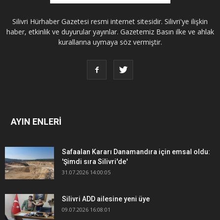
Silivri Hürhaber Gazetesi resmi internet sitesidir. Silivri'ye ilişkin
haber, etkinlik ve duyurular yayınlar. Gazetemiz Basın ilke ve ahlak
kurallarına uymaya söz vermiştir.
AYIN ENLERİ
Safaalan Kararı Danamandıra için emsal oldu:
'Şimdi sıra Silivri'de'
31.07.2026 14:00:05
Silivri ADD ailesine yeni üye
09.07.2026 16:08:01