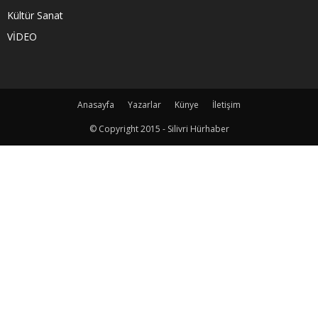
Kültür Sanat
VİDEO
Anasayfa
Yazarlar
Künye
İletişim
© Copyright 2015 - Silivri Hürhaber