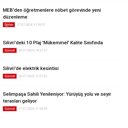
MEB'den öğretmenlere nöbet görevinde yeni
düzenleme
27.07.2026 11:36:31
Eğitim
Silivri'deki 10 Plaj 'Mükemmel' Kalite Sınıfında
20.07.2026 14:37:57
Güncel
Silivri'de elektrik kesintisi
20.07.2026 13:21:32
Güncel
Selimpaşa Sahili Yenileniyor: Yürüyüş yolu ve seyir
terasları geliyor
27.07.2026 11:54:24
Güncel