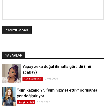
YAZARLAR
Yapay zeka doğal itimatla görüldü (mü
acaba?)
07.08.2026
Rüya Şahsuvar
“Kim kazandı?”, “Kim hizmet etti?” sorusuyla
yer değiştiriyor…
06.08.2026
Sevginar Sali