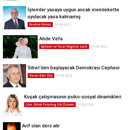
İşlemler yasaya uygun ancak memlekette
uyulacak yasa kalmamış
06.08.2026
İbrahim Kömür
Ahde Vefa
05.08.2026
Eğitmen ve Yazar Nagihan Şanlı
Silivri'den başlayacak Demokrasi Cephesi
05.08.2026
Hasan Baki Çifçi
Kuşak çatışmasının psiko-sosyal dinamikleri
05.08.2026
Uzm. Klinik Psikolog Gül Dümen
Arif olan ders alır