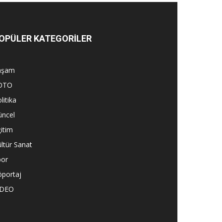
OPÜLER KATEGORİLER
aşam
OTO
litika
üncel
itim
ltür Sanat
por
öportaj
İDEO