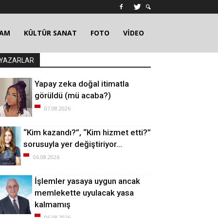
ŞAM
KÜLTÜR SANAT
FOTO
VİDEO
YAZARLAR
Yapay zeka doğal itimatla
görüldü (mü acaba?)
07.08.2026
“Kim kazandı?”, “Kim hizmet etti?”
sorusuyla yer değiştiriyor…
06.08.2026
İşlemler yasaya uygun ancak
memlekette uyulacak yasa
kalmamış
06.08.2026