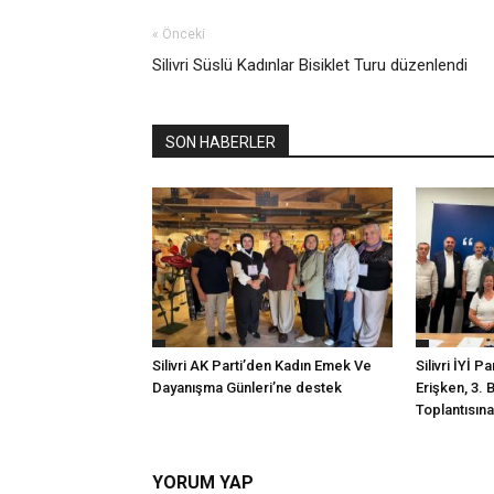
« Önceki
Silivri Süslü Kadınlar Bisiklet Turu düzenlendi
SON HABERLER
Silivri AK Parti’den Kadın Emek Ve
Silivri İYİ P
Dayanışma Günleri’ne destek
Erişken, 3. 
Toplantısına 
YORUM YAP