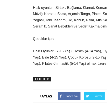
Halk oyunları, Sirtaki, Bağlama, Klarnet, Kema
Müziği Korosu, Salsa, Arjantin Tango, Plates-S
Yogası, Takı Tasarım, Ud, Kanun, Ritim, Mis Sa
Seramik, Sanat Bebekleri ve Sedef Kakma olmak
Çocuklar için;
Halk Oyunları (7-15 Yaş), Resim (4-14 Yaş), Ti
Yaş), Bale (4-15 Yaş), Çocuk Korosu (7-15 Yaş
Yaş), Pilates-Jimnastik (5-14 Yaş) olmak üzere 1
ETİKETLER
PAYLAŞ
Facebook
Twitter