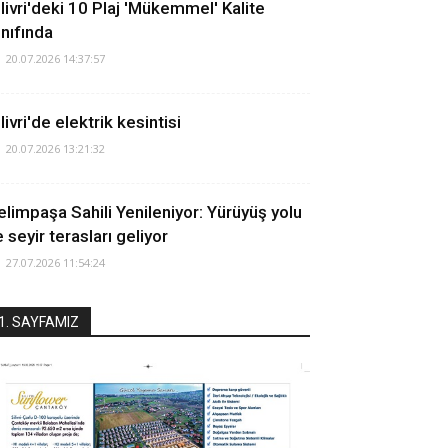
ilivri'deki 10 Plaj 'Mükemmel' Kalite
ınıfında
20.07.2026 14:37:57
livri'de elektrik kesintisi
20.07.2026 13:21:32
elimpaşa Sahili Yenileniyor: Yürüyüş yolu
 seyir terasları geliyor
27.07.2026 11:54:24
1. SAYFAMIZ