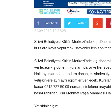
Facebook
Twitter
24.09.2019 10:22:25
Silivri Belediyesi Kültür Merkezi'nde kış dönemi 
kurslara kayıt yaptırmak isteyenler için son tar
Silivri Belediyesi Kültür Merkezi'nde kış dönemi k
verileceği kış dönemi kurslarında Silivrililer s
Halk oyunlarından modern dansa, el işinden tiya
yetişkinlere ayrı ayrı eğitimler verilecek. Kur
kadar 0212 727 50 09 numaralı telefonu arayabil
başvurabilirler. (Piri Mehmet Paşa Mahallesi Ha
Yetişkinler için;