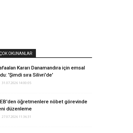
ÇOK OKUNANLAR
afaalan Kararı Danamandıra için emsal
du: 'Şimdi sıra Silivri'de'
31.07.2026 14:00:05
EB'den öğretmenlere nöbet görevinde
eni düzenleme
27.07.2026 11:36:31