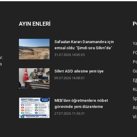
AYIN ENLERİ
P
Safaalan Kararı Danamandıra için
Y
emsal oldu: 'Şimdi sıra Silivri'de'
F
31.07.2026 14:00:05
r.
Po
a
G
Silivri ADD ailesine yeni üye
09.07.2026 16:08:01
Eğ
Kü
S
MEB'den öğretmenlere nöbet
görevinde yeni düzenleme
R
27.07.2026 11:36:31
V