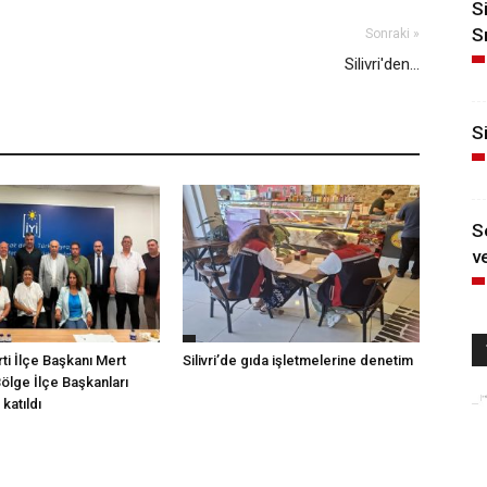
S
S
Sonraki »
Silivri'den...
Si
S
ve
arti İlçe Başkanı Mert
Silivri’de gıda işletmelerine denetim
Bölge İlçe Başkanları
katıldı