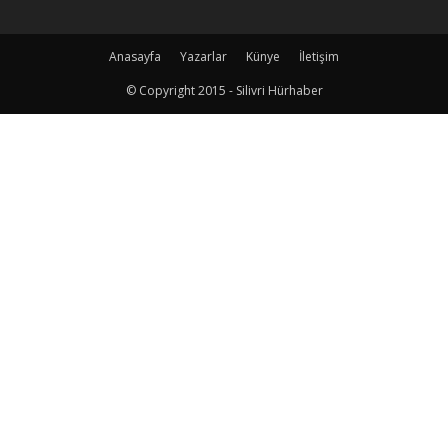
Anasayfa
Yazarlar
Künye
İletişim
© Copyright 2015 - Silivri Hürhaber