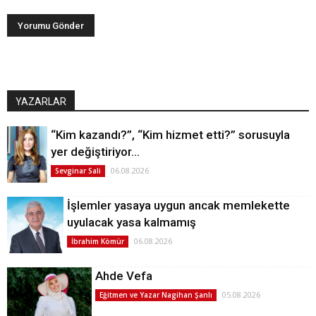
YAZARLAR
“Kim kazandı?”, “Kim hizmet etti?” sorusuyla
yer değiştiriyor…
06.08.2026
Sevginar Sali
İşlemler yasaya uygun ancak memlekette
uyulacak yasa kalmamış
06.08.2026
İbrahim Kömür
Ahde Vefa
05.08.2026
Eğitmen ve Yazar Nagihan Şanlı