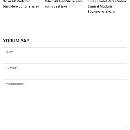
Silivri AK Parti'den
Silivri AK Parti'de iki yeni
Silivri Saadet Partisi'nden
büyüklere gönül ziyareti
isim rozet taktı
Emniyet Müdürü
Büzkaya'ya ziyaret
YORUM YAP