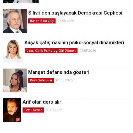
Silivri'den başlayacak Demokrasi Cephesi
05.08.2026
Hasan Baki Çifçi
Kuşak çatışmasının psiko-sosyal dinamikleri
05.08.2026
Uzm. Klinik Psikolog Gül Dümen
Manşet defansında gösteri
05.08.2026
Rüya Şahsuvar
Arif olan ders alır
30.07.2026
Cemil Kenar