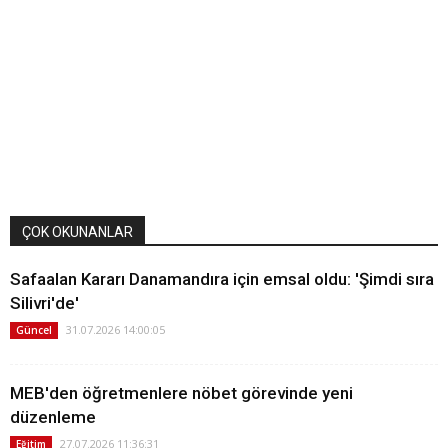
ÇOK OKUNANLAR
Safaalan Kararı Danamandıra için emsal oldu: 'Şimdi sıra
Silivri'de'
31.07.2026 14:00:05
Güncel
MEB'den öğretmenlere nöbet görevinde yeni
düzenleme
27.07.2026 11:36:31
Eğitim