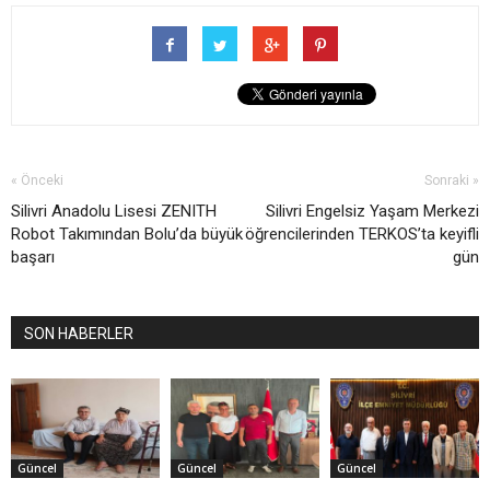
« Önceki
Sonraki »
Silivri Anadolu Lisesi ZENITH
Silivri Engelsiz Yaşam Merkezi
Robot Takımından Bolu’da büyük
öğrencilerinden TERKOS’ta keyifli
başarı
gün
SON HABERLER
Güncel
Güncel
Güncel