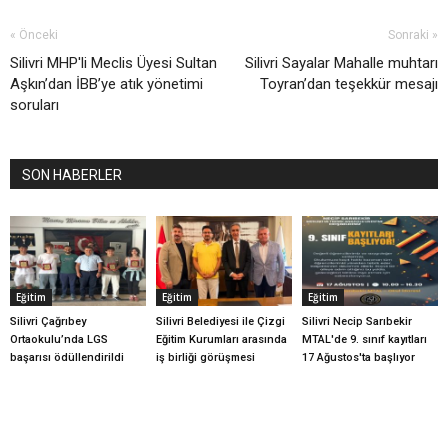
« Önceki
Sonraki »
Silivri MHP'li Meclis Üyesi Sultan
Silivri Sayalar Mahalle muhtarı
Aşkın’dan İBB’ye atık yönetimi
Toyran’dan teşekkür mesajı
soruları
SON HABERLER
Eğitim
Eğitim
Eğitim
Silivri Çağrıbey
Silivri Belediyesi ile Çizgi
Silivri Necip Sarıbekir
Ortaokulu’nda LGS
Eğitim Kurumları arasında
MTAL'de 9. sınıf kayıtları
başarısı ödüllendirildi
iş birliği görüşmesi
17 Ağustos'ta başlıyor