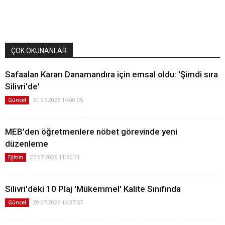
ÇOK OKUNANLAR
Safaalan Kararı Danamandıra için emsal oldu: 'Şimdi sıra
Silivri'de'
31.07.2026 14:00:05
Güncel
MEB'den öğretmenlere nöbet görevinde yeni
düzenleme
27.07.2026 11:36:31
Eğitim
Silivri'deki 10 Plaj 'Mükemmel' Kalite Sınıfında
20.07.2026 14:37:57
Güncel