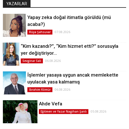
YAZARLAR
Yapay zeka doğal itimatla görüldü (mü
acaba?)
07.08.2026
Rüya Şahsuvar
“Kim kazandı?”, “Kim hizmet etti?” sorusuyla
yer değiştiriyor…
06.08.2026
Sevginar Sali
İşlemler yasaya uygun ancak memlekette
uyulacak yasa kalmamış
06.08.2026
İbrahim Kömür
Ahde Vefa
05.08.2026
Eğitmen ve Yazar Nagihan Şanlı