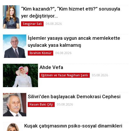
“Kim kazandı?”, “Kim hizmet etti?” sorusuyla
yer değiştiriyor…
06.08.2026
Sevginar Sali
İşlemler yasaya uygun ancak memlekette
uyulacak yasa kalmamış
06.08.2026
İbrahim Kömür
Ahde Vefa
05.08.2026
Eğitmen ve Yazar Nagihan Şanlı
Silivri'den başlayacak Demokrasi Cephesi
05.08.2026
Hasan Baki Çifçi
Kuşak çatışmasının psiko-sosyal dinamikleri