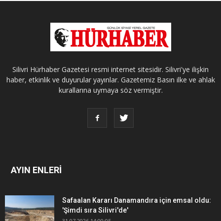
Silivri Hürhaber Gazetesi resmi internet sitesidir. Silivri'ye ilişkin
haber, etkinlik ve duyurular yayınlar. Gazetemiz Basın ilke ve ahlak
kurallarına uymaya söz vermiştir.
AYIN ENLERİ
Safaalan Kararı Danamandıra için emsal oldu:
'Şimdi sıra Silivri'de'
31.07.2026 14:00:05