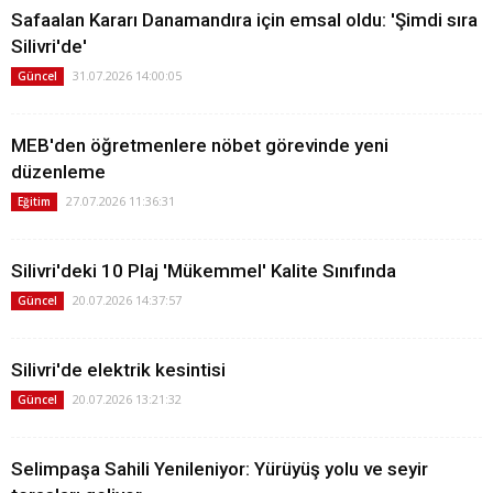
Safaalan Kararı Danamandıra için emsal oldu: 'Şimdi sıra
Silivri'de'
31.07.2026 14:00:05
Güncel
MEB'den öğretmenlere nöbet görevinde yeni
düzenleme
27.07.2026 11:36:31
Eğitim
Silivri'deki 10 Plaj 'Mükemmel' Kalite Sınıfında
20.07.2026 14:37:57
Güncel
Silivri'de elektrik kesintisi
20.07.2026 13:21:32
Güncel
Selimpaşa Sahili Yenileniyor: Yürüyüş yolu ve seyir