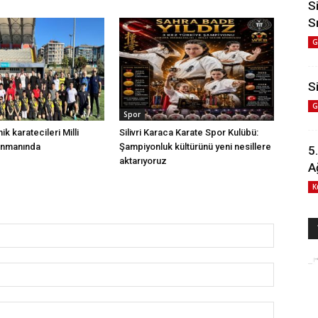
S
S
G
Si
G
Spor
nik karatecileri Milli
Silivri Karaca Karate Spor Kulübü:
enmanında
Şampiyonluk kültürünü yeni nesillere
5
aktarıyoruz
A
K