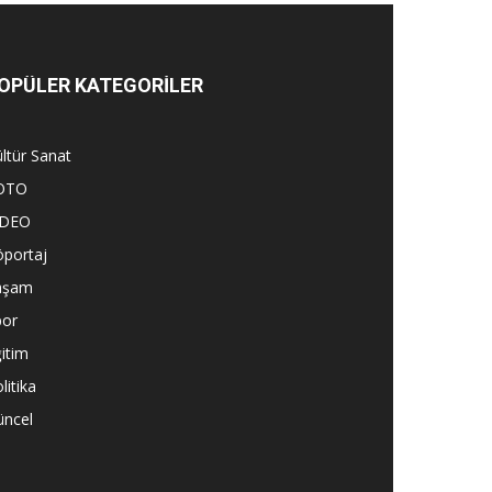
OPÜLER KATEGORİLER
ltür Sanat
OTO
İDEO
öportaj
aşam
por
itim
litika
üncel