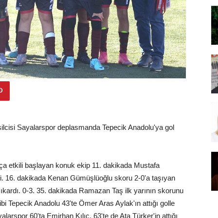
silcisi Sayalarspor deplasmanda Tepecik Anadolu'ya gol
 etkili başlayan konuk ekip 11. dakikada Mustafa
ti. 16. dakikada Kenan Gümüşlüoğlu skoru 2-0'a taşıyan
ıkardı. 0-3. 35. dakikada Ramazan Taş ilk yarının skorunu
ahibi Tepecik Anadolu 43'te Ömer Aras Aylak'ın attığı golle
alarspor 60'ta Emirhan Kılıç, 63'te de Ata Türker'in attığı