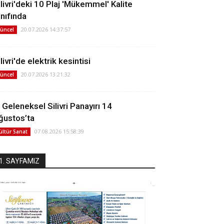
ilivri'deki 10 Plaj 'Mükemmel' Kalite
ınıfında
20.07.2026 14:37:57
üncel
livri'de elektrik kesintisi
20.07.2026 13:21:32
üncel
. Geleneksel Silivri Panayırı 14
ğustos’ta
07.08.2026 15:58:39
ültür Sanat
1. SAYFAMIZ