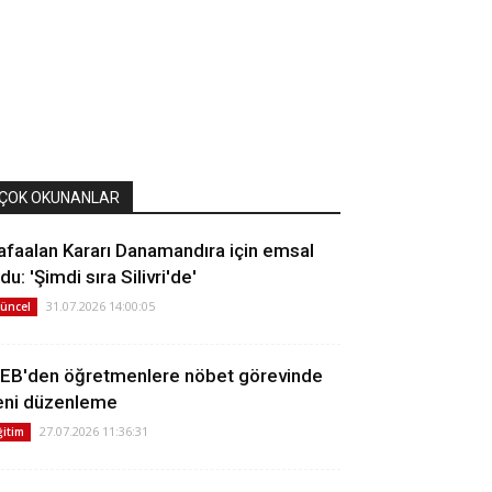
ÇOK OKUNANLAR
afaalan Kararı Danamandıra için emsal
du: 'Şimdi sıra Silivri'de'
31.07.2026 14:00:05
üncel
EB'den öğretmenlere nöbet görevinde
eni düzenleme
27.07.2026 11:36:31
ğitim