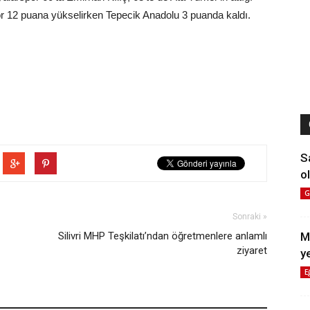
or 12 puana yükselirken Tepecik Anadolu 3 puanda kaldı.
S
ol
G
Sonraki »
Silivri MHP Teşkilatı’ndan öğretmenlere anlamlı
M
ziyaret
y
E