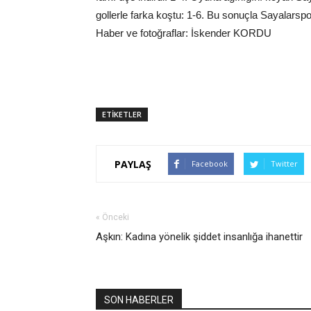
gollerle farka koştu: 1-6. Bu sonuçla Sayalarsp
Haber ve fotoğraflar: İskender KORDU
ETİKETLER
PAYLAŞ
Facebook
Twitter
« Önceki
Aşkın: Kadına yönelik şiddet insanlığa ihanettir
SON HABERLER