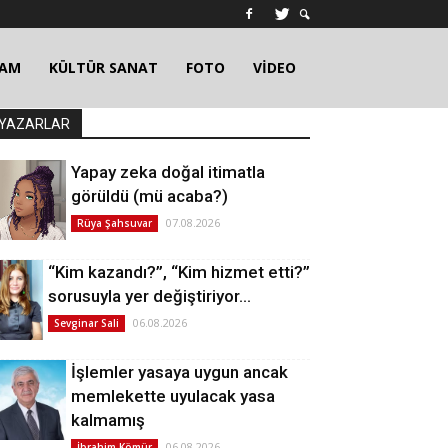
ŞAM
KÜLTÜR SANAT
FOTO
VİDEO
YAZARLAR
Yapay zeka doğal itimatla
görüldü (mü acaba?)
07.08.2026
Rüya Şahsuvar
“Kim kazandı?”, “Kim hizmet etti?”
sorusuyla yer değiştiriyor…
06.08.2026
Sevginar Sali
İşlemler yasaya uygun ancak
memlekette uyulacak yasa
kalmamış
06.08.2026
İbrahim Kömür