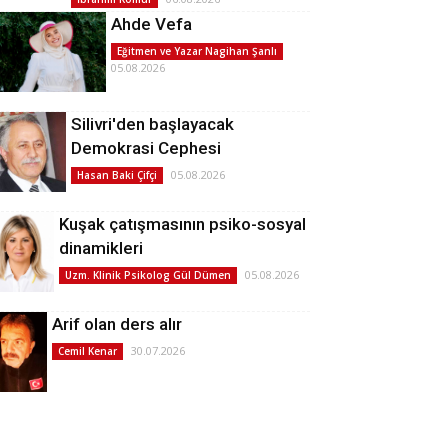
Ahde Vefa
Eğitmen ve Yazar Nagihan Şanlı
05.08.2026
Silivri'den başlayacak
Demokrasi Cephesi
05.08.2026
Hasan Baki Çifçi
Kuşak çatışmasının psiko-sosyal
dinamikleri
05.08.2026
Uzm. Klinik Psikolog Gül Dümen
Arif olan ders alır
30.07.2026
Cemil Kenar