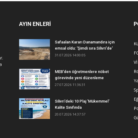
AYIN ENLERİ
P
Safaalan Kararı Danamandıra için
Kü
emsal oldu: 'Şimdi sıra Silivri'de'
F
31.07.2026 14:00:05
r.
V
a
R
MEB'den öğretmenlere nöbet
görevinde yeni düzenleme
Y
27.07.2026 11:36:31
S
Eğ
Silivri'deki 10 Plaj 'Mükemmel'
Kalite Sınıfında
Po
20.07.2026 14:37:57
G