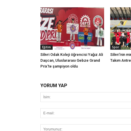
Eğitim
Spor
Silivri Odak Koleji öğrencisi Yağız Ali
Silivri'nin mi
Daşcan, Uluslararası Gebze Grand
Takım Antr
Prix'te şampiyon oldu
YORUM YAP