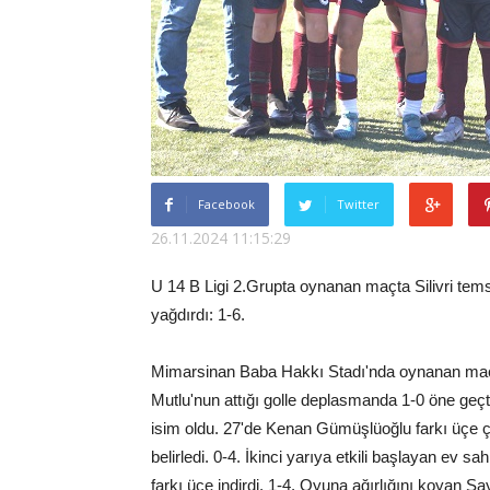
Facebook
Twitter
26.11.2024 11:15:29
U 14 B Ligi 2.Grupta oynanan maçta Silivri tem
yağdırdı: 1-6.
Mimarsinan Baba Hakkı Stadı'nda oynanan maça
Mutlu'nun attığı golle deplasmanda 1-0 öne geç
isim oldu. 27'de Kenan Gümüşlüoğlu farkı üçe ç
belirledi. 0-4. İkinci yarıya etkili başlayan ev s
farkı üçe indirdi. 1-4. Oyuna ağırlığını koyan Say