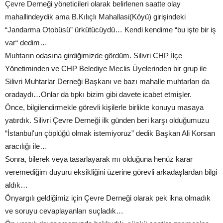
Çevre Derneği yöneticileri olarak belirlenen saatte olay
mahallindeydik ama B.Kılıçlı Mahallasi(Köyü) girişindeki
“Jandarma Otobüsü” ürkütücüydü… Kendi kendime “bu işte bir iş
var“ dedim…
Muhtarın odasına girdiğimizde gördüm. Silivri CHP İlçe
Yönetiminden ve CHP Belediye Meclis Üyelerinden bir grup ile
Silivri Muhtarlar Derneği Başkanı ve bazı mahalle muhtarları da
oradaydı…Onlar da tıpkı bizim gibi davete icabet etmişler.
Önce, bilgilendirmekle görevli kişilerle birlikte konuyu masaya
yatırdık. Silivri Çevre Derneği ilk günden beri karşı olduğumuzu
“İstanbul'un çöplüğü olmak istemiyoruz” dedik Başkan Ali Korsan
aracılığı ile…
Sonra, bilerek veya tasarlayarak mı olduğuna henüz karar
veremediğim duyuru eksikliğini üzerine görevli arkadaşlardan bilgi
aldık…
Önyargılı geldiğimiz için Çevre Derneği olarak pek ikna olmadık
ve soruyu cevaplayanları suçladık…