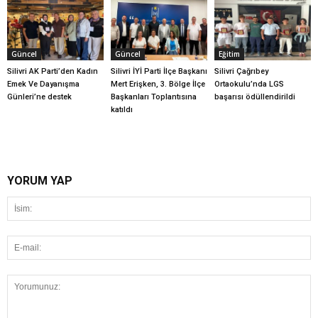
Güncel
Güncel
Eğitim
Silivri AK Parti’den Kadın
Silivri İYİ Parti İlçe Başkanı
Silivri Çağrıbey
Emek Ve Dayanışma
Mert Erişken, 3. Bölge İlçe
Ortaokulu’nda LGS
Günleri’ne destek
Başkanları Toplantısına
başarısı ödüllendirildi
katıldı
YORUM YAP