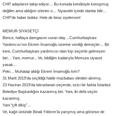
CHP adaylarını takip ediyor… Bu konuda kendisiyle konuşmuş
değilim ama aldığım izlenim o… Siyasetin içinde olanlar bilir…
CHP'de haber boldur. Hele de biraz eşelersen!
MEMUR SİYASETÇİ
Bence, haftaya damgasını vuran olay…Cumhurbaşkanı
Yardımcısı'nın Ekrem İmamoğlu üzerine verdiği demeçler… Bir
kere, Cumhurbaşkanı yardımcısı olan kişi seçimle gelmeyen
biri… Yani, memur... Ve, bildiğim kadarıyla Memura siyaset
yasak…
Peki… Muhatap aldığı Ekrem İmamoğlu kim?
31 Martt 2019'da seçildiği halde mazbatası elinden alınmış.
23 Haziran 2019'da tekrarlanan seçimde, ezici bir farkla İstanbul
Belediye Başkanlığını kazanmış biri. Yani, iki defa seçim
kazanmış.
Yani “çift dikiş”…
Ve, kağıt üstünde Binali Yıldırım'la yarışmış ama görünse de