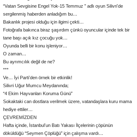
“Vatan Sevgisine Engel Yok-15 Temmuz ” adlı oyun Silivri'de
sergilenmiş haberden anladığım bu…
Bakanlık projesi olduğu için ilgimi çekti…
Fotoğrafa bakınca biraz şaşırdım çünkü oyuncular içinde tek bir
tane başı açık kız çocuğu yok…
Oyunda belli bir konu işleniyor…
O zaman…
Bu ayrımcılık değil de ne?
***
Ve… İyi Parti'den örnek bir etkinlik!
Silivri Uğur Mumcu Meydanında;
“4 Ekim Hayvanları Koruma Günü”
Sokaktaki can dostlara verilmek üzere, vatandaşlara kuru mama
hediye ettiler…
ÇEVREMİZDEN
Hafta içinde, İstanbul'un Batı Yakası İlçelerinin çöpünün
döküldüğü “Seymen Çöplüğü” için çalışma vardı…