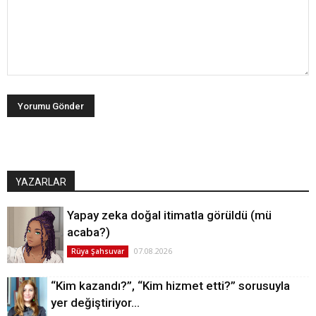
YAZARLAR
Yapay zeka doğal itimatla görüldü (mü
acaba?)
07.08.2026
Rüya Şahsuvar
“Kim kazandı?”, “Kim hizmet etti?” sorusuyla
yer değiştiriyor…