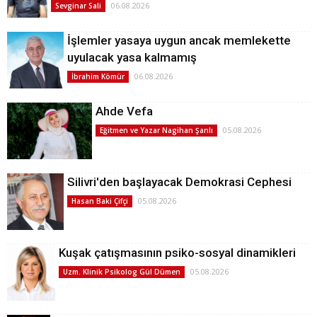
06.08.2026
Sevginar Sali
İşlemler yasaya uygun ancak memlekette
uyulacak yasa kalmamış
06.08.2026
İbrahim Kömür
Ahde Vefa
05.08.2026
Eğitmen ve Yazar Nagihan Şanlı
Silivri'den başlayacak Demokrasi Cephesi
05.08.2026
Hasan Baki Çifçi
Kuşak çatışmasının psiko-sosyal dinamikleri
05.08.2026
Uzm. Klinik Psikolog Gül Dümen