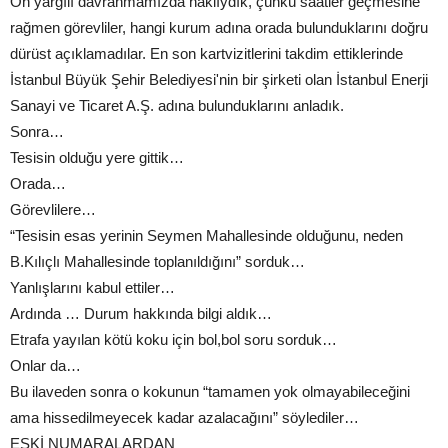
Ön yargılı davranmamızda haklıydık, çünkü saatler geçmesine
rağmen görevliler, hangi kurum adına orada bulunduklarını doğru
dürüst açıklamadılar. En son kartvizitlerini takdim ettiklerinde
İstanbul Büyük Şehir Belediyesi'nin bir şirketi olan İstanbul Enerji
Sanayi ve Ticaret A.Ş. adına bulunduklarını anladık.
Sonra…
Tesisin olduğu yere gittik…
Orada…
Görevlilere…
“Tesisin esas yerinin Seymen Mahallesinde olduğunu, neden
B.Kılıçlı Mahallesinde toplanıldığını” sorduk…
Yanlışlarını kabul ettiler…
Ardında … Durum hakkında bilgi aldık…
Etrafa yayılan kötü koku için bol,bol soru sorduk…
Onlar da…
Bu ilaveden sonra o kokunun “tamamen yok olmayabileceğini
ama hissedilmeyecek kadar azalacağını” söylediler…
ESKİ NUMARALARDAN