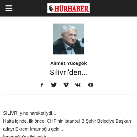
Ahmet Yücegök
Silivri'den...
SİLİVRİ yine hareketliydi…
Hafta içinde, ilk önce, CHP'nin İstanbul B.Şehir Belediye Başkan
adayı Ekrem İmamoğlu geldi…
İmamoğlu'na ilgi çoktu …