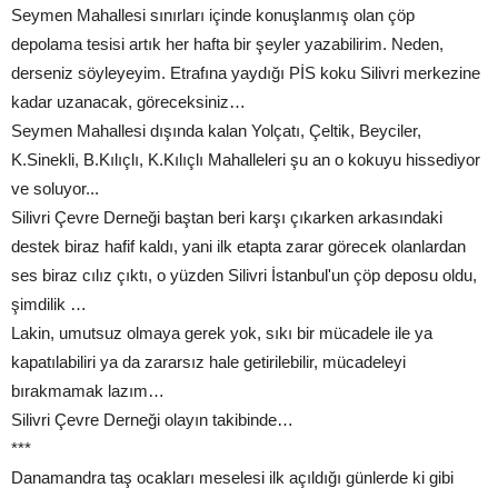
Seymen Mahallesi sınırları içinde konuşlanmış olan çöp
depolama tesisi artık her hafta bir şeyler yazabilirim. Neden,
derseniz söyleyeyim. Etrafına yaydığı PİS koku Silivri merkezine
kadar uzanacak, göreceksiniz…
Seymen Mahallesi dışında kalan Yolçatı, Çeltik, Beyciler,
K.Sinekli, B.Kılıçlı, K.Kılıçlı Mahalleleri şu an o kokuyu hissediyor
ve soluyor...
Silivri Çevre Derneği baştan beri karşı çıkarken arkasındaki
destek biraz hafif kaldı, yani ilk etapta zarar görecek olanlardan
ses biraz cılız çıktı, o yüzden Silivri İstanbul'un çöp deposu oldu,
şimdilik …
Lakin, umutsuz olmaya gerek yok, sıkı bir mücadele ile ya
kapatılabiliri ya da zararsız hale getirilebilir, mücadeleyi
bırakmamak lazım…
Silivri Çevre Derneği olayın takibinde…
***
Danamandra taş ocakları meselesi ilk açıldığı günlerde ki gibi