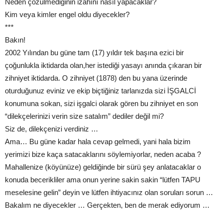
Neden çözülmediğinin izahını nasıl yapacaklar?
Kim veya kimler engel oldu diyecekler?
***
Bakın!
2002 Yılından bu güne tam (17) yıldır tek başına ezici bir
çoğunlukla iktidarda olan,her istediği yasayı anında çıkaran bir
zihniyet iktidarda. O zihniyet (1878) den bu yana üzerinde
oturduğunuz eviniz ve ekip biçtiğiniz tarlanızda sizi İŞGALCİ
konumuna sokan, sizi işgalci olarak gören bu zihniyet en son
“dilekçelerinizi verin size satalım” dediler değil mi?
Siz de, dilekçenizi verdiniz …
Ama… Bu güne kadar hala cevap gelmedi, yani hala bizim
yerimizi bize kaça satacaklarını söylemiyorlar, neden acaba ?
Mahallenize (köyünüze) geldiğinde bir sürü şey anlatacaklar o
konuda becerikliler ama onun yerine sakin sakin “lütfen TAPU
meselesine gelin” deyin ve lütfen ihtiyacınız olan soruları sorun …
Bakalım ne diyecekler … Gerçekten, ben de merak ediyorum …