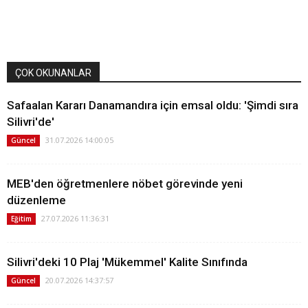
ÇOK OKUNANLAR
Safaalan Kararı Danamandıra için emsal oldu: 'Şimdi sıra
Silivri'de'
31.07.2026 14:00:05
Güncel
MEB'den öğretmenlere nöbet görevinde yeni
düzenleme
27.07.2026 11:36:31
Eğitim
Silivri'deki 10 Plaj 'Mükemmel' Kalite Sınıfında
20.07.2026 14:37:57
Güncel