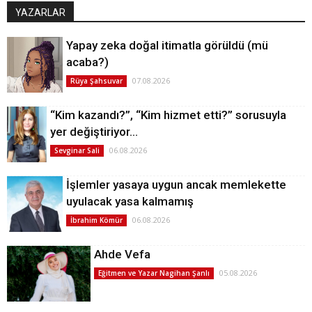
YAZARLAR
Yapay zeka doğal itimatla görüldü (mü
acaba?)
07.08.2026
Rüya Şahsuvar
“Kim kazandı?”, “Kim hizmet etti?” sorusuyla
yer değiştiriyor…
06.08.2026
Sevginar Sali
İşlemler yasaya uygun ancak memlekette
uyulacak yasa kalmamış
06.08.2026
İbrahim Kömür
Ahde Vefa
05.08.2026
Eğitmen ve Yazar Nagihan Şanlı