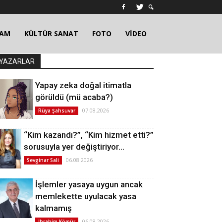
ŞAM
KÜLTÜR SANAT
FOTO
VİDEO
YAZARLAR
Yapay zeka doğal itimatla
görüldü (mü acaba?)
07.08.2026
Rüya Şahsuvar
“Kim kazandı?”, “Kim hizmet etti?”
sorusuyla yer değiştiriyor…
06.08.2026
Sevginar Sali
İşlemler yasaya uygun ancak
memlekette uyulacak yasa
kalmamış
06.08.2026
İbrahim Kömür