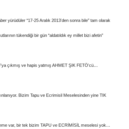
ber yürüdüler “17-25 Aralık 2013'den sonra bile” tam olarak
arının tükendiği bir gün “aldatıldık ey millet bizi afetin”
a çıkmış ve hapis yatmış AHMET ŞIK FETÖ'cü…
ınlanıyor. Bizim Tapu ve Ecrimisil Meselesinden yine TIK
enleme var, bir tek bizim TAPU ve ECRİMİSİL meselesi yok…