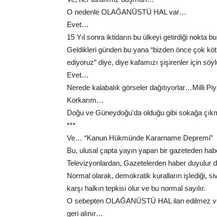
O nedenle OLAĞANÜSTÜ HAL var…
Evet…
15 Yıl sonra iktidarın bu ülkeyi getirdiği nokta bu
Geldikleri günden bu yana “bizden önce çok köt
ediyoruz” diye, diye kafamızı şişirenler için s
Evet…
Nerede kalabalık görseler dağıtıyorlar…Milli Piy
Korkarım…
Doğu ve Güneydoğu'da olduğu gibi sokağa çı
***
Ve… “Kanun Hükmünde Kararname Depremi”
Bu, ulusal çapta yayın yapan bir gazeteden hab
Televizyonlardan, Gazetelerden haber duyulur d
Normal olarak, demokratik kuralların işlediği, siv
karşı halkın tepkisi olur ve bu normal sayılır.
O sebepten OLAĞANÜSTÜ HAL ilan edilmez ve te
geri alınır…