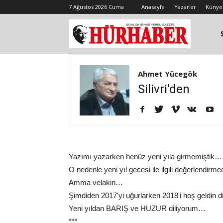
7 Ağustos 2026 Cuma
Anasayfa
Yazarlar
Künye
Ahmet Yücegök
Silivri'den
Yazımı yazarken henüz yeni yıla girmemiştik…
O nedenle yeni yıl gecesi ile ilgili değerlend
Amma velakin…
Şimdiden 2017'yi uğurlarken 2018'i hoş geldin 
Yeni yıldan BARIŞ ve HUZUR diliyorum…
***