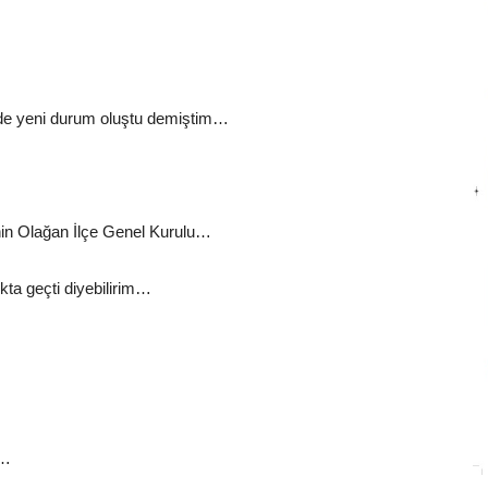
de yeni durum oluştu demiştim…
nin Olağan İlçe Genel Kurulu…
ukta geçti diyebilirim…
r…