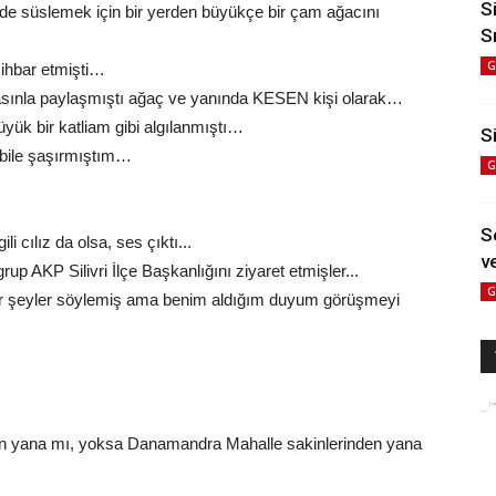
S
nde süslemek için bir yerden büyükçe bir çam ağacını
S
G
 ihbar etmişti…
 basınla paylaşmıştı ağaç ve yanında KESEN kişi olarak…
büyük bir katliam gibi algılanmıştı…
Si
 bile şaşırmıştım…
G
S
 cılız da olsa, ses çıktı...
ve
p AKP Silivri İlçe Başkanlığını ziyaret etmişler...
G
i bir şeyler söylemiş ama benim aldığım duyum görüşmeyi
den yana mı, yoksa Danamandra Mahalle sakinlerinden yana