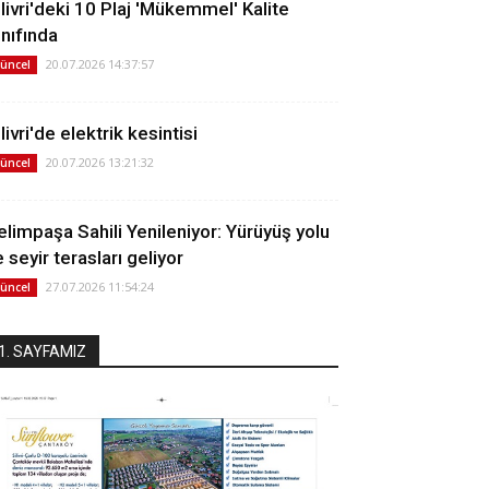
ilivri'deki 10 Plaj 'Mükemmel' Kalite
ınıfında
20.07.2026 14:37:57
üncel
livri'de elektrik kesintisi
20.07.2026 13:21:32
üncel
elimpaşa Sahili Yenileniyor: Yürüyüş yolu
 seyir terasları geliyor
27.07.2026 11:54:24
üncel
1. SAYFAMIZ