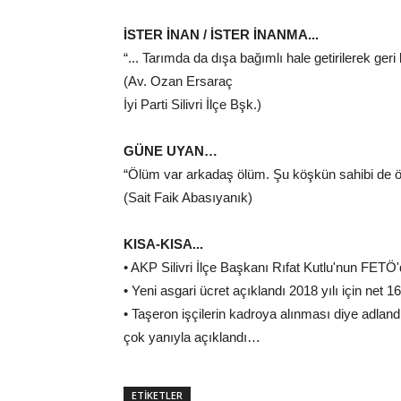
İSTER İNAN / İSTER İNANMA...
“... Tarımda da dışa bağımlı hale getirilerek geri 
(Av. Ozan Ersaraç
İyi Parti Silivri İlçe Bşk.)
GÜNE UYAN…
“Ölüm var arkadaş ölüm. Şu köşkün sahibi de ö
(Sait Faik Abasıyanık)
KISA-KISA...
• AKP Silivri İlçe Başkanı Rıfat Kutlu'nun FETÖ
• Yeni asgari ücret açıklandı 2018 yılı için net
• Taşeron işçilerin kadroya alınması diye adla
çok yanıyla açıklandı…
ETİKETLER