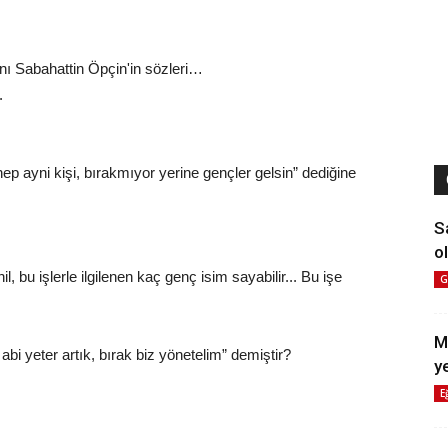
nı Sabahattin Öpçin'in sözleri…
.
hep ayni kişi, bırakmıyor yerine gençler gelsin” dediğine
S
ol
, bu işlerle ilgilenen kaç genç isim sayabilir... Bu işe
G
M
bi yeter artık, bırak biz yönetelim” demiştir?
y
E