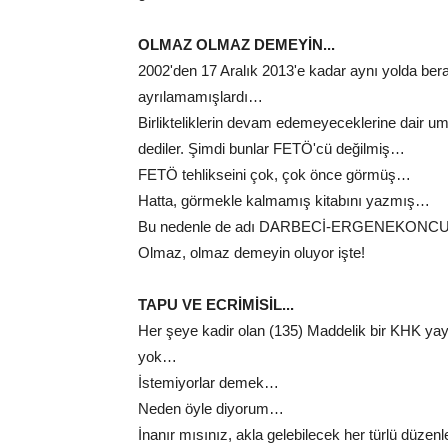
OLMAZ OLMAZ DEMEYİN...
2002'den 17 Aralık 2013'e kadar aynı yolda bera
ayrılamamışlardı…
Birlikteliklerin devam edemeyeceklerine dair umutl
dediler. Şimdi bunlar FETÖ'cü değilmiş…
FETÖ tehlikseini çok, çok önce görmüş…
Hatta, görmekle kalmamış kitabını yazmış…
Bu nedenle de adı DARBECİ-ERGENEKONCU'y
Olmaz, olmaz demeyin oluyor işte!
TAPU VE ECRİMİSİL...
Her şeye kadir olan (135) Maddelik bir KHK yay
yok…
İstemiyorlar demek…
Neden öyle diyorum…
İnanır mısınız, akla gelebilecek her türlü düz