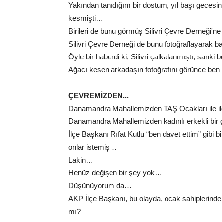
Yakından tanıdığım bir dostum, yıl başı gecesi
kesmişti…
Birileri de bunu görmüş Silivri Çevre Derneği'ne
Silivri Çevre Derneği de bunu fotoğraflayarak
Öyle bir haberdi ki, Silivri çalkalanmıştı, sanki 
Ağacı kesen arkadaşın fotoğrafını görünce ben
ÇEVREMİZDEN...
Danamandra Mahallemizden TAŞ Ocakları ile ilgili
Danamandra Mahallemizden kadınlı erkekli bir gru
İlçe Başkanı Rıfat Kutlu “ben davet ettim” gib
onlar istemiş…
Lakin…
Henüz değişen bir şey yok…
Düşünüyorum da…
AKP İlçe Başkanı, bu olayda, ocak sahiplerin
mı?