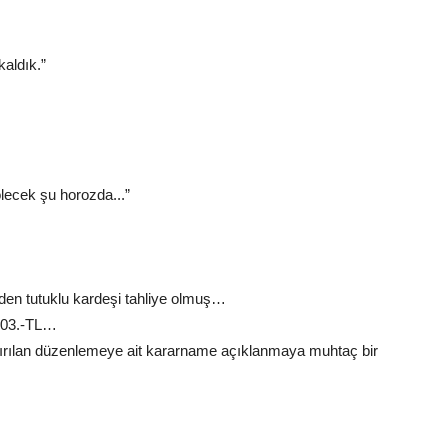
kaldık.”
lecek şu horozda...”
'den tutuklu kardeşi tahliye olmuş…
 1603.-TL…
ndırılan düzenlemeye ait kararname açıklanmaya muhtaç bir