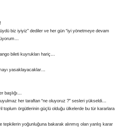
!
üydü biz iyiyiz” dediler ve her gün “iyi yönetmeye devam
öylüyorum…
ango bileti kuyrukları hariç…
kmayı yasaklayacaklar…
er başlığı…
uyulmaz her taraftan “ne oluyoruz ?” sesleri yükseldi…
il toplum örgütlerinin güçlü olduğu ülkelerde bu tür kararlara
pkilerin yoğunluğuna bakarak alınmış olan yanlış karar