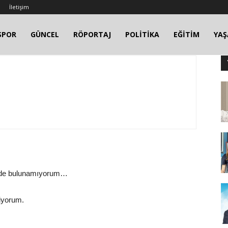
İletişim
SPOR
GÜNCEL
RÖPORTAJ
POLİTİKA
EĞİTİM
YA
irmede bulunamıyorum…
diyorum.