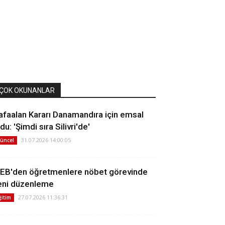
ÇOK OKUNANLAR
afaalan Kararı Danamandıra için emsal
du: 'Şimdi sıra Silivri'de'
31.07.2026 14:00:05
üncel
EB'den öğretmenlere nöbet görevinde
eni düzenleme
27.07.2026 11:36:31
ğitim