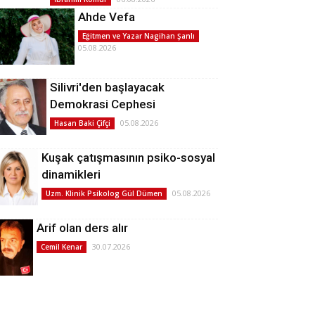
Ahde Vefa
Eğitmen ve Yazar Nagihan Şanlı
05.08.2026
Silivri'den başlayacak
Demokrasi Cephesi
05.08.2026
Hasan Baki Çifçi
Kuşak çatışmasının psiko-sosyal
dinamikleri
05.08.2026
Uzm. Klinik Psikolog Gül Dümen
Arif olan ders alır
30.07.2026
Cemil Kenar