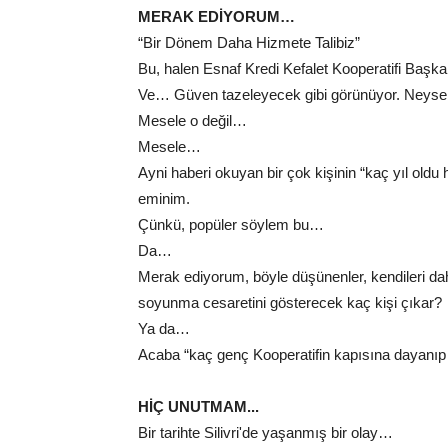
MERAK EDİYORUM…
“Bir Dönem Daha Hizmete Talibiz”
Bu, halen Esnaf Kredi Kefalet Kooperatifi Başka
Ve… Güven tazeleyecek gibi görünüyor. Neyse
Mesele o değil…
Mesele…
Ayni haberi okuyan bir çok kişinin “kaç yıl oldu 
eminim.
Çünkü, popüler söylem bu…
Da…
Merak ediyorum, böyle düşünenler, kendileri dahil
soyunma cesaretini gösterecek kaç kişi çıkar?
Ya da…
Acaba “kaç genç Kooperatifin kapısına dayanıp a
HİÇ UNUTMAM...
Bir tarihte Silivri'de yaşanmış bir olay…