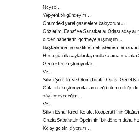
Neyse…
Yepyeni bir gündeyim…
Önümdeki yerel gazetelere bakıyorum…
Gözlerim, Esnaf ve Sanatkarlar Odası adaylarına 
birden haberlerini görmeye alışmışım…
Başkalarına haksızlık etmek istemem ama du
Her o gün ilk sayfalarda, mutlaka ama mutlaka 
Gerçekten koşturuyorlar…
Ve…
Silivri Şoförler ve Otomobilciler Odası Genel K
Onlar da koşturuyorlar ama eğri oturup doğru ko
söylemeyeceğim…
Ve…
Silivri Esnaf Kredi Kefalet Kooperatifi'nin Ola
Orada Sabahattin Öpçin'nin “bir dönem daha hi
Kolay gelsin, diyorum…