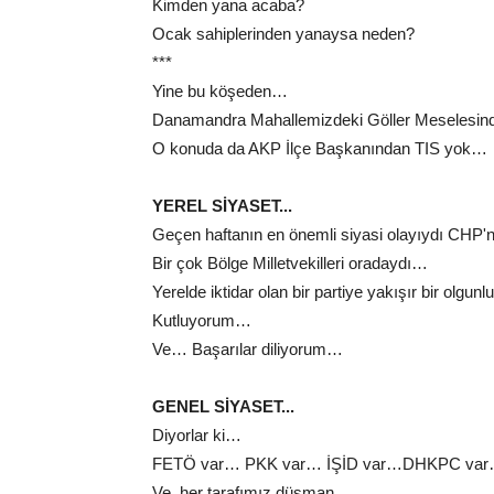
Kimden yana acaba?
Ocak sahiplerinden yanaysa neden?
***
Yine bu köşeden…
Danamandra Mahallemizdeki Göller Meselesin
O konuda da AKP İlçe Başkanından TIS yok…
YEREL SİYASET...
Geçen haftanın en önemli siyasi olayıydı CHP'
Bir çok Bölge Milletvekilleri oradaydı…
Yerelde iktidar olan bir partiye yakışır bir olgunl
Kutluyorum…
Ve… Başarılar diliyorum…
GENEL SİYASET...
Diyorlar ki…
FETÖ var… PKK var… İŞİD var…DHKPC va
Ve, her tarafımız düşman…