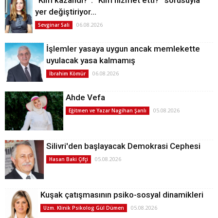
yer değiştiriyor…
06.08.2026
Sevginar Sali
İşlemler yasaya uygun ancak memlekette
uyulacak yasa kalmamış
06.08.2026
İbrahim Kömür
Ahde Vefa
05.08.2026
Eğitmen ve Yazar Nagihan Şanlı
Silivri'den başlayacak Demokrasi Cephesi
05.08.2026
Hasan Baki Çifçi
Kuşak çatışmasının psiko-sosyal dinamikleri
05.08.2026
Uzm. Klinik Psikolog Gül Dümen