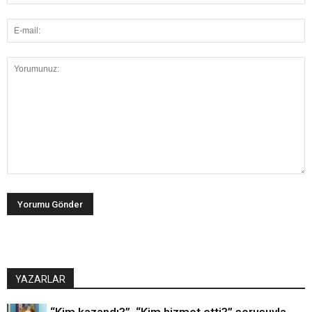
YAZARLAR
“Kim kazandı?”. “Kim hizmet etti?” sorusuyla