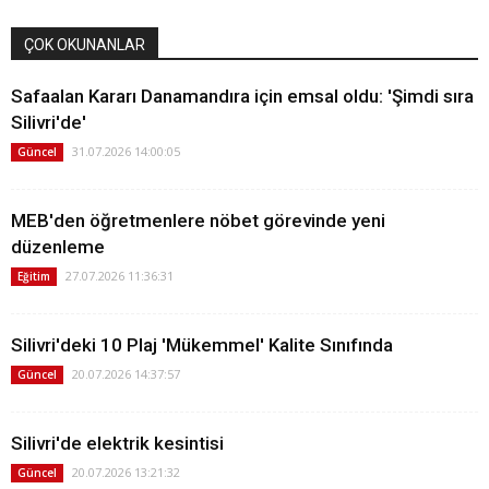
ÇOK OKUNANLAR
Safaalan Kararı Danamandıra için emsal oldu: 'Şimdi sıra
Silivri'de'
31.07.2026 14:00:05
Güncel
MEB'den öğretmenlere nöbet görevinde yeni
düzenleme
27.07.2026 11:36:31
Eğitim
Silivri'deki 10 Plaj 'Mükemmel' Kalite Sınıfında
20.07.2026 14:37:57
Güncel
Silivri'de elektrik kesintisi
20.07.2026 13:21:32
Güncel