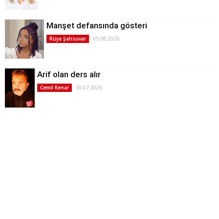
Manşet defansında gösteri
05.08.2026
Rüya Şahsuvar
Arif olan ders alır
30.07.2026
Cemil Kenar