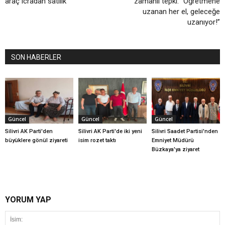
araç icradan satılık
zamanlı tepki: “Öğretmene
uzanan her el, geleceğe
uzanıyor!”
SON HABERLER
Güncel
Güncel
Güncel
Silivri AK Parti'den
Silivri AK Parti'de iki yeni
Silivri Saadet Partisi'nden
büyüklere gönül ziyareti
isim rozet taktı
Emniyet Müdürü
Büzkaya'ya ziyaret
YORUM YAP