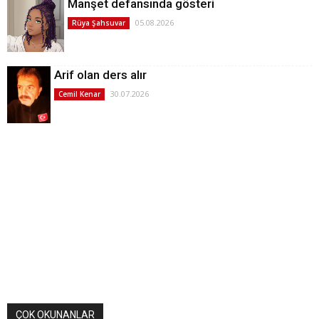
Manşet defansında gösteri
05.08.2026
Rüya Şahsuvar
Arif olan ders alır
30.07.2026
Cemil Kenar
ÇOK OKUNANLAR