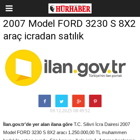
2007 Model FORD 3230 S 8X2
araç icradan satılık
09.12.2025 08:49:52
İlan.gov.tr'de yer alan ilana göre
T.C. Silivri İcra Dairesi 2007
Model FORD 3230 S 8X2 aracı 1.250.000,00 TL muhammen