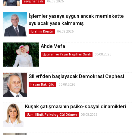
06.08.2026
Sevginar Sali
İşlemler yasaya uygun ancak memlekette
uyulacak yasa kalmamış
06.08.2026
İbrahim Kömür
Ahde Vefa
05.08.2026
Eğitmen ve Yazar Nagihan Şanlı
Silivri'den başlayacak Demokrasi Cephesi
05.08.2026
Hasan Baki Çifçi
Kuşak çatışmasının psiko-sosyal dinamikleri
05.08.2026
Uzm. Klinik Psikolog Gül Dümen