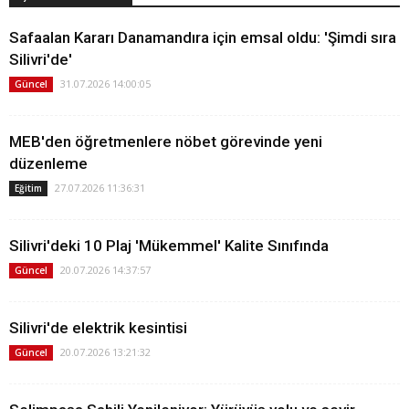
Safaalan Kararı Danamandıra için emsal oldu: 'Şimdi sıra
Silivri'de'
31.07.2026 14:00:05
Güncel
MEB'den öğretmenlere nöbet görevinde yeni
düzenleme
27.07.2026 11:36:31
Eğitim
Silivri'deki 10 Plaj 'Mükemmel' Kalite Sınıfında
20.07.2026 14:37:57
Güncel
Silivri'de elektrik kesintisi
20.07.2026 13:21:32
Güncel