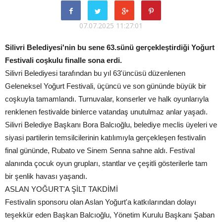
07.07.2025 11:27:01
Silivri Belediyesi'nin bu sene 63.sünü gerçekleştirdiği Yoğurt
Festivali coşkulu finalle sona erdi.
Silivri Belediyesi tarafından bu yıl 63'üncüsü düzenlenen
Geleneksel Yoğurt Festivali, üçüncü ve son gününde büyük bir
coşkuyla tamamlandı. Turnuvalar, konserler ve halk oyunlarıyla
renklenen festivalde binlerce vatandaş unutulmaz anlar yaşadı.
Silivri Belediye Başkanı Bora Balcıoğlu, belediye meclis üyeleri ve
siyasi partilerin temsilcilerinin katılımıyla gerçekleşen festivalin
final gününde, Rubato ve Sinem Senna sahne aldı. Festival
alanında çocuk oyun grupları, stantlar ve çeşitli gösterilerle tam
bir şenlik havası yaşandı.
ASLAN YOĞURT'A ŞİLT TAKDİMİ
Festivalin sponsoru olan Aslan Yoğurt'a katkılarından dolayı
teşekkür eden Başkan Balcıoğlu, Yönetim Kurulu Başkanı Şaban