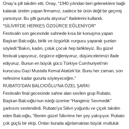
Onay'a şilt takdim etti. Onay, “1940 yılından beri geleneklere bağlı
kalarak üretim yapan firmamız, sadece bir ürün değil bir geçmiş
yansıtıyor. Bu şilti gururla alıyoruz” ifadelerini kullandı.
“SİLİVRİ'DE HERKES ÖZGÜRCE EĞLENİYOR”
Festivalin son gecesinde sahnede kısa bir konuşma yapan
Başkan Balcıoğlu, birlik ve özgürlük vurgusu yaparak şunları
söyledi:“Bakın, kadın, çoluk çocuk hep birlikteyiz. Bu güzel
festivali yapıyoruz, özgürce eğleniyoruz, düşüncelerimizi ifade
ediyoruz. Bunun en büyük gücü Türkiye Cumhuriyeti'nin
kurucusu Gazi Mustafa Kemal Atatürk'tür. Bunu her zaman, son
nefesime kadar gururla söyleyeceğim.”
RUBATO'DAN BALCIOĞLU'NA ÖZEL ŞARKI
Festivalin final gecesinde sahne alan sevilen grup Rubato,
Başkan Balcıoğlu'nun isteği üzerine “Hangimiz Sevmedik”
şarkısını seslendirdi. Rubato'ya Silivri yoğurdu ve çiçek takdim
eden Balcıoğlu, “Benim güzel Silivrime her şey yakışıyor. Rubato
çok güçlü bir ekip. Onları burada ağırlamaktan büyük mutluluk