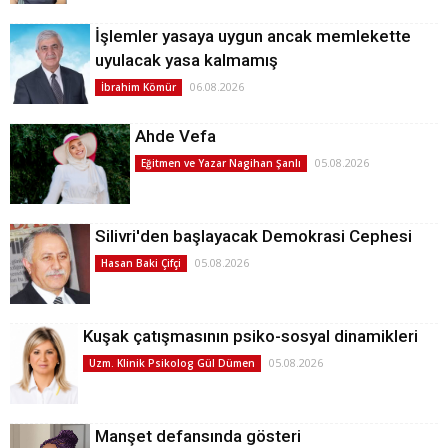
İşlemler yasaya uygun ancak memlekette
uyulacak yasa kalmamış
06.08.2026
İbrahim Kömür
Ahde Vefa
05.08.2026
Eğitmen ve Yazar Nagihan Şanlı
Silivri'den başlayacak Demokrasi Cephesi
05.08.2026
Hasan Baki Çifçi
Kuşak çatışmasının psiko-sosyal dinamikleri
05.08.2026
Uzm. Klinik Psikolog Gül Dümen
Manşet defansında gösteri