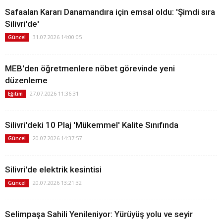
Safaalan Kararı Danamandıra için emsal oldu: 'Şimdi sıra
Silivri'de'
31.07.2026 14:00:05
Güncel
MEB'den öğretmenlere nöbet görevinde yeni
düzenleme
27.07.2026 11:36:31
Eğitim
Silivri'deki 10 Plaj 'Mükemmel' Kalite Sınıfında
20.07.2026 14:37:57
Güncel
Silivri'de elektrik kesintisi
20.07.2026 13:21:32
Güncel
Selimpaşa Sahili Yenileniyor: Yürüyüş yolu ve seyir