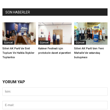
SON HABERLER
Güncel
Güncel
Güncel
Silivri AK Parti’de Sivil
Katmer Festivali için
Silivri AK Parti’den Yeni
Toplum Ve Halkla İlişkiler
protokole davet ziyaretleri
Mahalle’de vatandaş
Toplantısı
buluşması
YORUM YAP