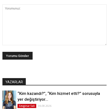
YAZARLAR
“Kim kazandı?”, “Kim hizmet etti?” sorusuyla
yer değiştiriyor…
06.08.2026
Sevginar Sali