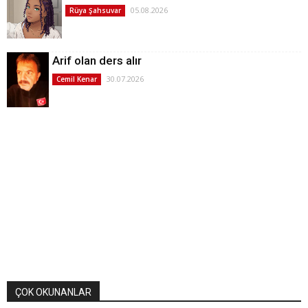
05.08.2026
Rüya Şahsuvar
Arif olan ders alır
30.07.2026
Cemil Kenar
ÇOK OKUNANLAR