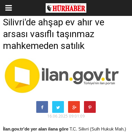
Silivri'de ahşap ev ahır ve
arsası vasıflı taşınmaz
mahkemeden satılık
16.06.2025 09:01:09
İlan.gov.tr'de yer alan ilana göre
T.C. Silivri (Sulh Hukuk Mah.)