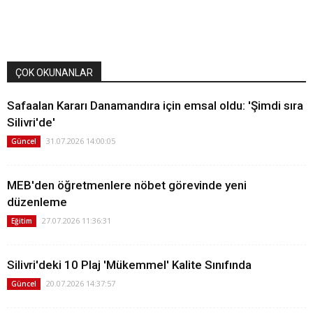
ÇOK OKUNANLAR
Safaalan Kararı Danamandıra için emsal oldu: 'Şimdi sıra
Silivri'de'
31.07.2026 14:00:05
Güncel
MEB'den öğretmenlere nöbet görevinde yeni
düzenleme
27.07.2026 11:36:31
Eğitim
Silivri'deki 10 Plaj 'Mükemmel' Kalite Sınıfında
20.07.2026 14:37:57
Güncel