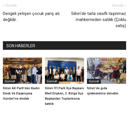
« Önceki
Sonraki »
Dengeli yetişen çocuk yarış atı
Silivri'de tarla vasıflı taşınmaz
değildir…
mahkemeden satılık (Çoklu
satış)
SON HABERLER
Güncel
Güncel
Güncel
Silivri AK Parti’den Kadın
Silivri İYİ Parti İlçe Başkanı
Silivri’de gıda
Emek Ve Dayanışma
Mert Erişken, 3. Bölge İlçe
işletmelerine denetim
Günleri’ne destek
Başkanları Toplantısına
katıldı