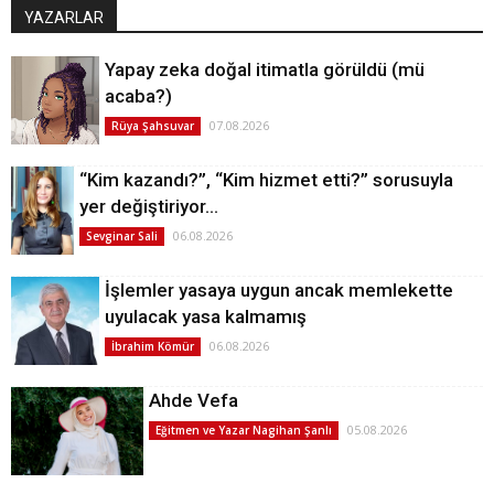
YAZARLAR
Yapay zeka doğal itimatla görüldü (mü
acaba?)
07.08.2026
Rüya Şahsuvar
“Kim kazandı?”, “Kim hizmet etti?” sorusuyla
yer değiştiriyor…
06.08.2026
Sevginar Sali
İşlemler yasaya uygun ancak memlekette
uyulacak yasa kalmamış
06.08.2026
İbrahim Kömür
Ahde Vefa
05.08.2026
Eğitmen ve Yazar Nagihan Şanlı