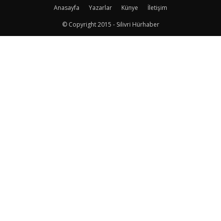
Anasayfa
Yazarlar
Künye
İletişim
© Copyright 2015 - Silivri Hürhaber