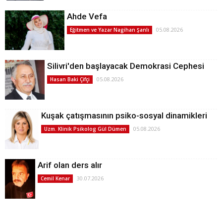
Ahde Vefa
05.08.2026
Eğitmen ve Yazar Nagihan Şanlı
Silivri'den başlayacak Demokrasi Cephesi
05.08.2026
Hasan Baki Çifçi
Kuşak çatışmasının psiko-sosyal dinamikleri
05.08.2026
Uzm. Klinik Psikolog Gül Dümen
Arif olan ders alır
30.07.2026
Cemil Kenar