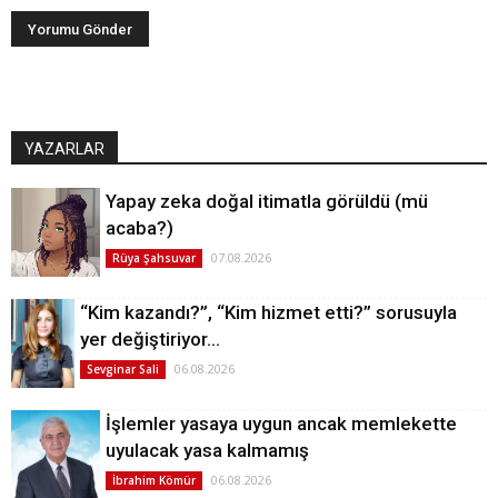
YAZARLAR
Yapay zeka doğal itimatla görüldü (mü
acaba?)
07.08.2026
Rüya Şahsuvar
“Kim kazandı?”, “Kim hizmet etti?” sorusuyla
yer değiştiriyor…
06.08.2026
Sevginar Sali
İşlemler yasaya uygun ancak memlekette
uyulacak yasa kalmamış
06.08.2026
İbrahim Kömür