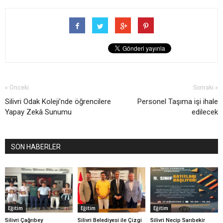
« Önceki
Sonraki »
Silivri Odak Koleji’nde öğrencilere
Personel Taşıma işi ihale
Yapay Zekâ Sunumu
edilecek
SON HABERLER
Eğitim
Eğitim
Eğitim
Silivri Çağrıbey
Silivri Belediyesi ile Çizgi
Silivri Necip Sarıbekir