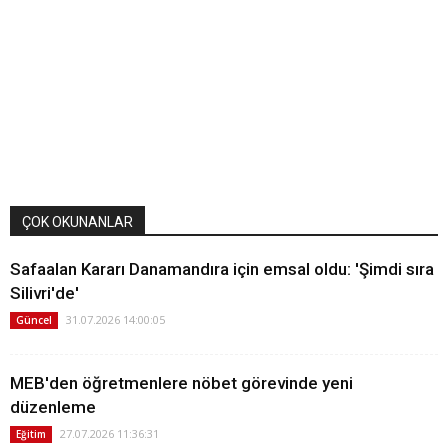
ÇOK OKUNANLAR
Safaalan Kararı Danamandıra için emsal oldu: 'Şimdi sıra
Silivri'de'
31.07.2026 14:00:05
Güncel
MEB'den öğretmenlere nöbet görevinde yeni
düzenleme
27.07.2026 11:36:31
Eğitim