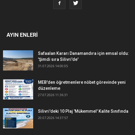
AYIN ENLERİ
Safaalan Kararı Danamandıra için emsal oldu:
'Şimdi sıra Silivri'de'
31.07.2026 14:00:05
MEB'den öğretmenlere nöbet görevinde yeni
düzenleme
27.07.2026 11:36:31
Silivri'deki 10 Plaj 'Mükemmel' Kalite Sınıfında
20.07.2026 14:37:57