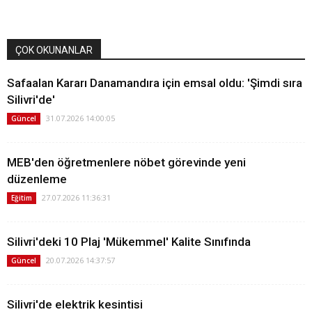
ÇOK OKUNANLAR
Safaalan Kararı Danamandıra için emsal oldu: 'Şimdi sıra
Silivri'de'
31.07.2026 14:00:05
Güncel
MEB'den öğretmenlere nöbet görevinde yeni
düzenleme
27.07.2026 11:36:31
Eğitim
Silivri'deki 10 Plaj 'Mükemmel' Kalite Sınıfında
20.07.2026 14:37:57
Güncel
Silivri'de elektrik kesintisi