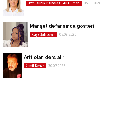
05.08.2026
Uzm. Klinik Psikolog Gül Dümen
Manşet defansında gösteri
05.08.2026
Rüya Şahsuvar
Arif olan ders alır
30.07.2026
Cemil Kenar