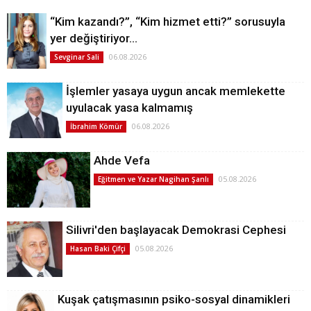
“Kim kazandı?”, “Kim hizmet etti?” sorusuyla
yer değiştiriyor…
06.08.2026
Sevginar Sali
İşlemler yasaya uygun ancak memlekette
uyulacak yasa kalmamış
06.08.2026
İbrahim Kömür
Ahde Vefa
05.08.2026
Eğitmen ve Yazar Nagihan Şanlı
Silivri'den başlayacak Demokrasi Cephesi
05.08.2026
Hasan Baki Çifçi
Kuşak çatışmasının psiko-sosyal dinamikleri