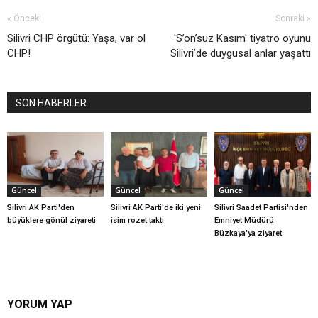
« Önceki
Sonraki »
Silivri CHP örgütü: Yaşa, var ol
'S’on’suz Kasım' tiyatro oyunu
CHP!
Silivri’de duygusal anlar yaşattı
SON HABERLER
Güncel
Güncel
Güncel
Silivri AK Parti'den
Silivri AK Parti'de iki yeni
Silivri Saadet Partisi'nden
büyüklere gönül ziyareti
isim rozet taktı
Emniyet Müdürü
Büzkaya'ya ziyaret
YORUM YAP