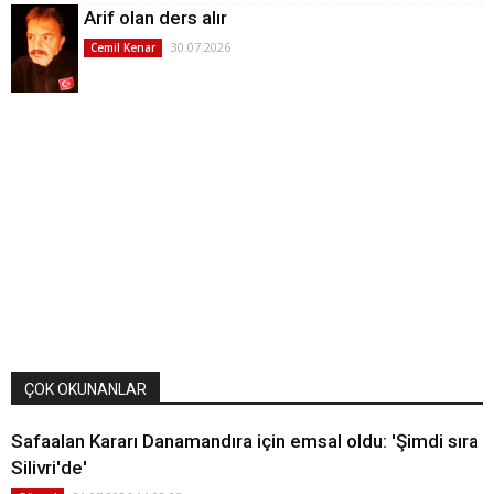
Arif olan ders alır
30.07.2026
Cemil Kenar
ÇOK OKUNANLAR
Safaalan Kararı Danamandıra için emsal oldu: 'Şimdi sıra
Silivri'de'