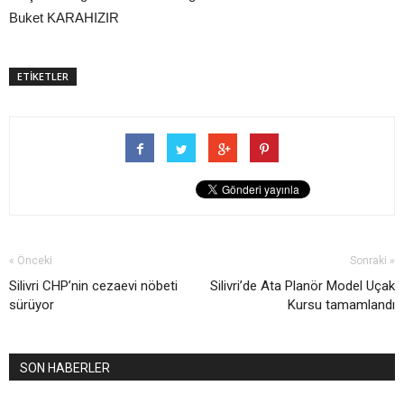
Buket KARAHIZIR
ETİKETLER
« Önceki
Sonraki »
Silivri CHP’nin cezaevi nöbeti
Silivri’de Ata Planör Model Uçak
sürüyor
Kursu tamamlandı
SON HABERLER