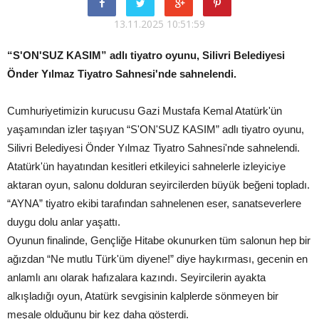
13.11.2025 10:51:59
“S'ON'SUZ KASIM” adlı tiyatro oyunu, Silivri Belediyesi
Önder Yılmaz Tiyatro Sahnesi'nde sahnelendi.
Cumhuriyetimizin kurucusu Gazi Mustafa Kemal Atatürk'ün
yaşamından izler taşıyan “S'ON'SUZ KASIM” adlı tiyatro oyunu,
Silivri Belediyesi Önder Yılmaz Tiyatro Sahnesi'nde sahnelendi.
Atatürk'ün hayatından kesitleri etkileyici sahnelerle izleyiciye
aktaran oyun, salonu dolduran seyircilerden büyük beğeni topladı.
“AYNA” tiyatro ekibi tarafından sahnelenen eser, sanatseverlere
duygu dolu anlar yaşattı.
Oyunun finalinde, Gençliğe Hitabe okunurken tüm salonun hep bir
ağızdan “Ne mutlu Türk'üm diyene!” diye haykırması, gecenin en
anlamlı anı olarak hafızalara kazındı. Seyircilerin ayakta
alkışladığı oyun, Atatürk sevgisinin kalplerde sönmeyen bir
meşale olduğunu bir kez daha gösterdi.