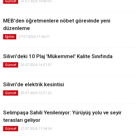
31.07.2026 14:00:05
Güncel
MEB'den öğretmenlere nöbet görevinde yeni
düzenleme
27.07.2026 11:36:31
Eğitim
Silivri'deki 10 Plaj 'Mükemmel' Kalite Sınıfında
20.07.2026 14:37:57
Güncel
Silivri'de elektrik kesintisi
20.07.2026 13:21:32
Güncel
Selimpaşa Sahili Yenileniyor: Yürüyüş yolu ve seyir
terasları geliyor
27.07.2026 11:54:24
Güncel