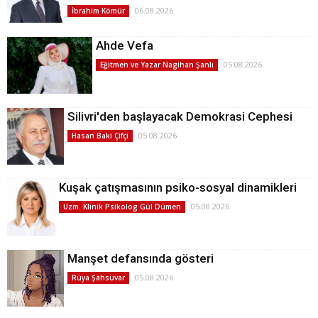
06.08.2026
İbrahim Kömür
Ahde Vefa
05.08.2026
Eğitmen ve Yazar Nagihan Şanlı
Silivri'den başlayacak Demokrasi Cephesi
05.08.2026
Hasan Baki Çifçi
Kuşak çatışmasının psiko-sosyal dinamikleri
05.08.2026
Uzm. Klinik Psikolog Gül Dümen
Manşet defansında gösteri
05.08.2026
Rüya Şahsuvar