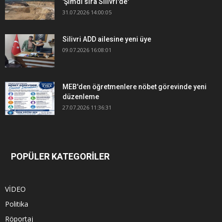
'Şimdi sıra Silivri'de'
31.07.2026 14:00:05
Silivri ADD ailesine yeni üye
09.07.2026 16:08:01
MEB'den öğretmenlere nöbet görevinde yeni
düzenleme
27.07.2026 11:36:31
POPÜLER KATEGORİLER
VİDEO
Politika
Röportaj