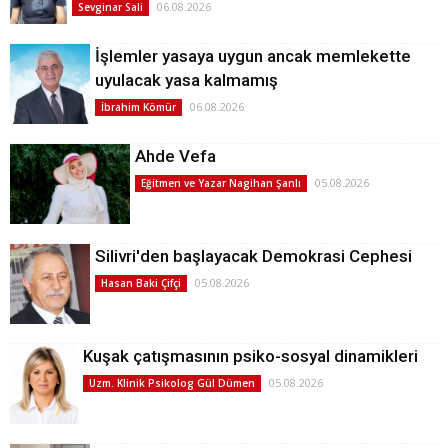
06.08.2026
Sevginar Sali
İşlemler yasaya uygun ancak memlekette
uyulacak yasa kalmamış
06.08.2026
İbrahim Kömür
Ahde Vefa
05.08.2026
Eğitmen ve Yazar Nagihan Şanlı
Silivri'den başlayacak Demokrasi Cephesi
05.08.2026
Hasan Baki Çifçi
Kuşak çatışmasının psiko-sosyal dinamikleri
05.08.2026
Uzm. Klinik Psikolog Gül Dümen