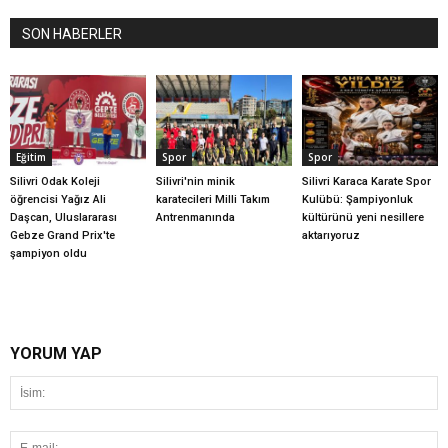
SON HABERLER
Eğitim
Spor
Spor
Silivri Odak Koleji
Silivri'nin minik
Silivri Karaca Karate Spor
öğrencisi Yağız Ali
karatecileri Milli Takım
Kulübü: Şampiyonluk
Daşcan, Uluslararası
Antrenmanında
kültürünü yeni nesillere
Gebze Grand Prix'te
aktarıyoruz
şampiyon oldu
YORUM YAP